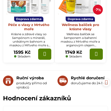
7%
Doprava zdarma
Doprava zdarma
Péče o vlasy z Mrtvého
Wellness balíček pro
moře
krásne vlasy
Krásne a zdravé vlasy so
Wellness balíček se
šampónom s mineráli,
šamponem a bahenní
unikátnym bahnom a
maskou z Mrtvého moře a
maskou z Mŕtveho moře s
arganovým olejem
argánovým olejem z Maroka.
kosmetickým, aby byly vlasy
1595 Kč
1749 Kč
krásné a zdravé. Vlasy bez lupů
s arganovým olejem.
Skladem
Skladem
Ruční výroba
Rychlé doručení
produkty přímo od
doručujeme do 24 hodin
výrobců
Hodnocení zákazníků