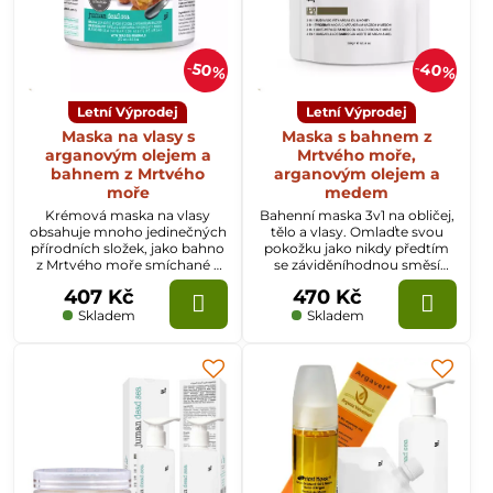
40%
50%
Letní Výprodej
Letní Výprodej
Maska na vlasy s
Maska s bahnem z
arganovým olejem a
Mrtvého moře,
bahnem z Mrtvého
arganovým olejem a
moře
medem
Krémová maska ​​na vlasy
Bahenní maska ​​3v1 na obličej,
obsahuje mnoho jedinečných
tělo a vlasy. Omlaďte svou
přírodních složek, jako bahno
pokožku jako nikdy předtím
z Mrtvého moře smíchané s
se záviděníhodnou směsí
bambuckým máslem,
bahna z Mrtvého moře, medu,
407 Kč
470 Kč
arganovým olejem a dalšími
arganového oleje, vitamínů a
esenciálními oleji jako
množství minerálů
Skladem
Skladem
kokosový a mandlový olej.
zlepšujících pokožku.