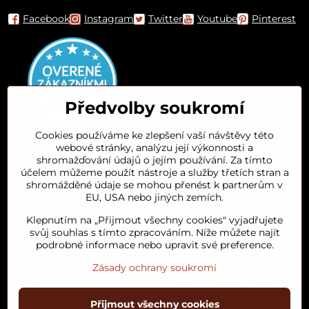
Facebook
Instagram
Twitter
Youtube
Pinterest
Předvolby soukromí
Cookies používáme ke zlepšení vaší návštěvy této
webové stránky, analýzu její výkonnosti a
Orient House
shromažďování údajů o jejím používání. Za tímto
účelem můžeme použít nástroje a služby třetích stran a
shromážděné údaje se mohou přenést k partnerům v
Arganový olej
EU, USA nebo jiných zemích.
Klepnutím na „Přijmout všechny cookies" vyjadřujete
Oblíbené kategorie
svůj souhlas s tímto zpracováním. Níže můžete najít
podrobné informace nebo upravit své preference.
Zásady ochrany soukromí
Přijmout všechny cookies