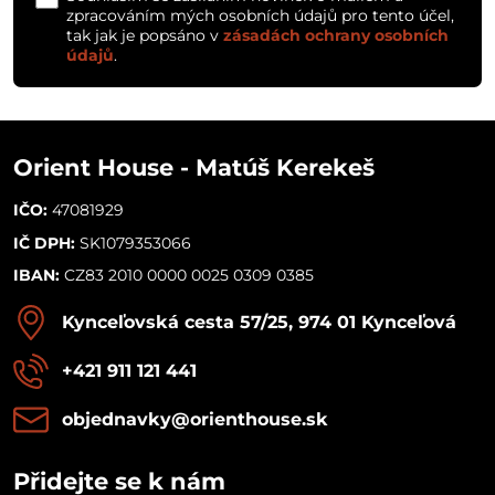
zpracováním mých osobních údajů pro tento účel,
tak jak je popsáno v
zásadách ochrany osobních
údajů
.
Orient House - Matúš Kerekeš
IČO:
47081929
IČ DPH:
SK1079353066
IBAN:
CZ83 2010 0000 0025 0309 0385
Kynceľovská cesta 57/25, 974 01 Kynceľová
+421 911 121 441
objednavky​@orienthouse​.sk
Přidejte se k nám