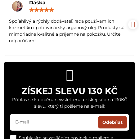
Dáška
Hodnocení:
5
/
Spoľahlivý a rýchly dodávateľ, rada používam ich
5
kozmetiku i potravinársky arganový olej. Produkty sú
mimoriadne kvalitné a príjemné na pokožku. Určite
odporúčam!
ZÍSKEJ SLEVU 130 KČ
Přihlas se k odběru newsletteru a získej kód na 130KČ
slevu, který ti pošleme na e-mail:
Odebírat
Souhlasím se zasíláním novinek e-mailem a