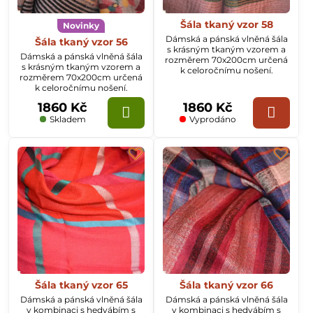
Šála tkaný vzor 58
Novinky
Dámská a pánská vlněná šála
Šála tkaný vzor 56
s krásným tkaným vzorem a
Dámská a pánská vlněná šála
rozměrem 70x200cm určená
s krásným tkaným vzorem a
k celoročnímu nošení.
rozměrem 70x200cm určená
k celoročnímu nošení.
1860 Kč
1860 Kč
Skladem
Vyprodáno
Šála tkaný vzor 65
Šála tkaný vzor 66
Dámská a pánská vlněná šála
Dámská a pánská vlněná šála
v kombinaci s hedvábím s
v kombinaci s hedvábím s