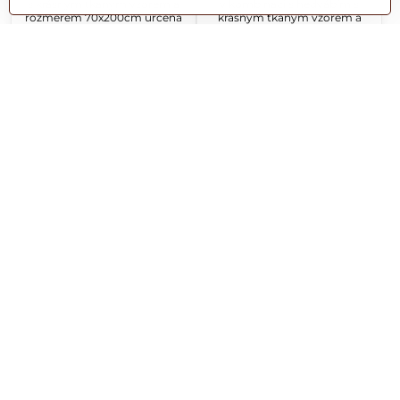
s krásným tkaným vzorem a
v kombinaci s hedvábím s
rozměrem 70x200cm určená
krásným tkaným vzorem a
k celoročnímu nošení.
rozměrem 70x200cm určená
k celoročnímu nošení.
1488 Kč
1860 Kč
Skladem
Skladem
Novinky
Novinky
Šála tkaný vzor 101
Šála tkaný vzor 102
Dámská a pánská vlněná šála
Dámská a pánská vlněná šála
v kombinaci s hedvábím s
v kombinaci s hedvábím s
krásným tkaným vzorem a
krásným tkaným vzorem a
rozměrem 70x200cm určená
rozměrem 70x200cm určená
k celoročnímu nošení.
k celoročnímu nošení.
1860 Kč
1860 Kč