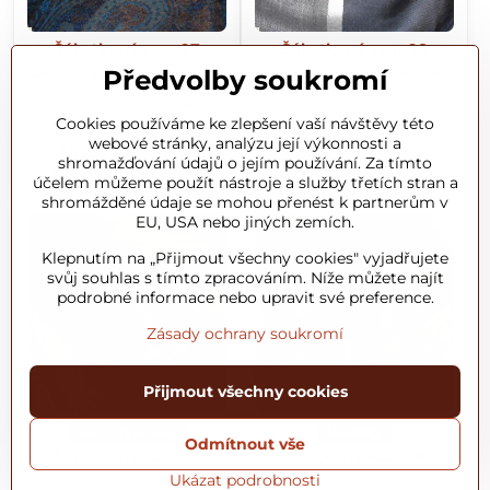
Šála tkaný vzor 97
Šála tkaný vzor 98
Dámská a pánská vlněná šála
Dámská a pánská vlněná šála
Předvolby soukromí
v kombinaci s hedvábím s
v kombinaci s hedvábím s
krásným tkaným vzorem a
krásným tkaným vzorem a
rozměrem 70x200cm určená
rozměrem 70x200cm určená
Cookies používáme ke zlepšení vaší návštěvy této
k celoročnímu nošení.
k celoročnímu nošení.
webové stránky, analýzu její výkonnosti a
1860 Kč
1860 Kč
shromažďování údajů o jejím používání. Za tímto
Vyprodáno
Skladem
účelem můžeme použít nástroje a služby třetích stran a
shromážděné údaje se mohou přenést k partnerům v
EU, USA nebo jiných zemích.
Klepnutím na „Přijmout všechny cookies" vyjadřujete
svůj souhlas s tímto zpracováním. Níže můžete najít
podrobné informace nebo upravit své preference.
Zásady ochrany soukromí
20%
Přijmout všechny cookies
Letní Výprodej
Novinky
Odmítnout vše
Šála tkaný vzor 99
Šála tkaný vzor 100
Ukázat podrobnosti
Dámská a pánská vlněná šála
Dámská a pánská vlněná šála