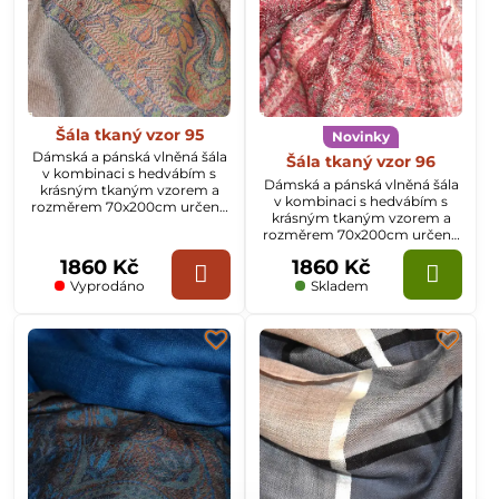
Šála tkaný vzor 95
Novinky
Dámská a pánská vlněná šála
Šála tkaný vzor 96
v kombinaci s hedvábím s
Dámská a pánská vlněná šála
krásným tkaným vzorem a
v kombinaci s hedvábím s
rozměrem 70x200cm určená
krásným tkaným vzorem a
k celoročnímu nošení.
rozměrem 70x200cm určená
k celoročnímu nošení.
1860 Kč
1860 Kč
Vyprodáno
Skladem