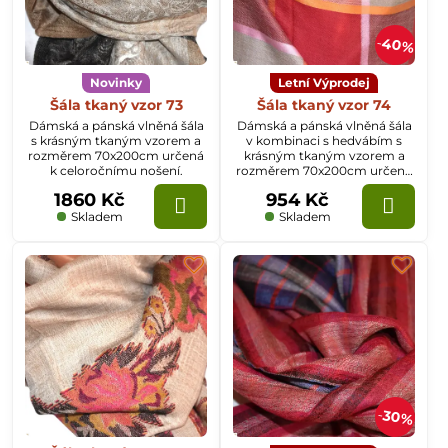
40%
Novinky
Letní Výprodej
Šála tkaný vzor 73
Šála tkaný vzor 74
Dámská a pánská vlněná šála
Dámská a pánská vlněná šála
s krásným tkaným vzorem a
v kombinaci s hedvábím s
rozměrem 70x200cm určená
krásným tkaným vzorem a
k celoročnímu nošení.
rozměrem 70x200cm určená
k celoročnímu nošení.
1860 Kč
954 Kč
Skladem
Skladem
30%