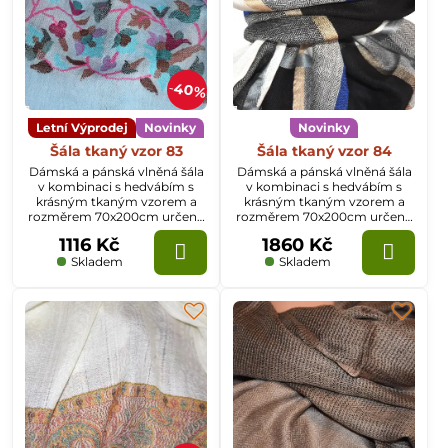
40%
Letní Výprodej
Novinky
Novinky
Šála tkaný vzor 83
Šála tkaný vzor 84
Dámská a pánská vlněná šála
Dámská a pánská vlněná šála
v kombinaci s hedvábím s
v kombinaci s hedvábím s
krásným tkaným vzorem a
krásným tkaným vzorem a
rozměrem 70x200cm určená
rozměrem 70x200cm určená
k celoročnímu nošení.
k celoročnímu nošení.
1116 Kč
1860 Kč
Skladem
Skladem