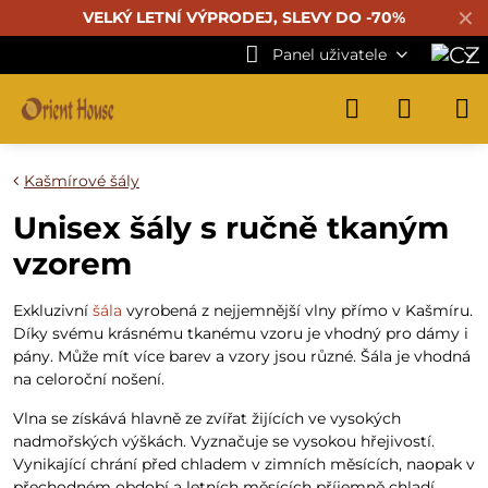
✕
VELKÝ LETNÍ VÝPRODEJ, SLEVY DO -70%
Panel uživatele
Kašmírové šály
Unisex šály s ručně tkaným
vzorem
Exkluzivní
šála
vyrobená z nejjemnější vlny přímo v Kašmíru.
Díky svému krásnému tkanému vzoru je vhodný pro dámy i
pány. Může mít více barev a vzory jsou různé. Šála je vhodná
na celoroční nošení.
Vlna se získává hlavně ze zvířat žijících ve vysokých
nadmořských výškách. Vyznačuje se vysokou hřejivostí.
Vynikající chrání před chladem v zimních měsících, naopak v
přechodném období a letních měsících příjemně chladí,