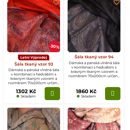
30%
Šála tkaný vzor 94
Letní Výprodej
Dámská a pánská vlněná šála
Šála tkaný vzor 93
v kombinaci s hedvábím s
Dámská a pánská vlněná šála
krásným tkaným vzorem a
v kombinaci s hedvábím s
rozměrem 70x200cm určená
krásným tkaným vzorem a
k celoročnímu nošení.
rozměrem 70x200cm určená
k celoročnímu nošení.
1302 Kč
1860 Kč
Skladem
Skladem