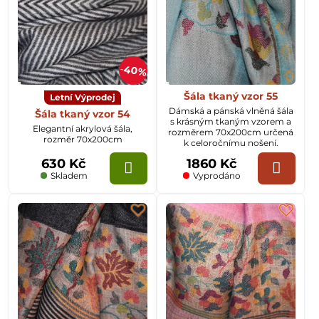
40%
Šála tkaný vzor 55
Letní Výprodej
Dámská a pánská vlněná šála
Šála tkaný vzor 54
s krásným tkaným vzorem a
Elegantní akrylová šála,
rozměrem 70x200cm určená
rozměr 70x200cm
k celoročnímu nošení.
630 Kč
1860 Kč
Skladem
Vyprodáno