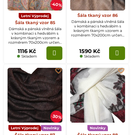
40%
Šála tkaný vzor 86
Letní Výprodej
Dámská a pánská vlněná šála
Šála tkaný vzor 85
v kombinaci s hedvábím s
Dámská a pánská vlněná šála
krásným tkaným vzorem a
v kombinaci s hedvábím s
rozměrem 70x200cm určená
krásným tkaným vzorem a
k celoročnímu nošení.
rozměrem 70x200cm určená
k celoročnímu nošení.
1116 Kč
1590 Kč
Skladem
Skladem
30%
Letní Výprodej
Novinky
Novinky
Šála tkaný vzor 87
Šála tkaný vzor 88