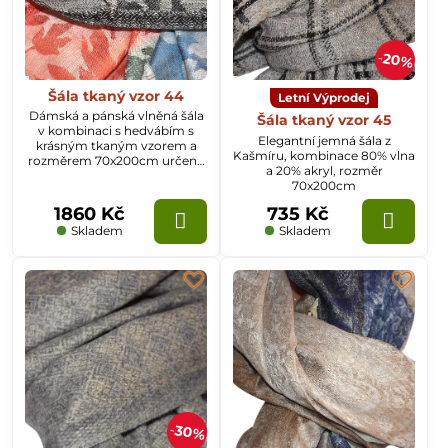
20%
Šála tkaný vzor 44
Letní Výprodej
Dámská a pánská vlněná šála
Šála tkaný vzor 45
v kombinaci s hedvábím s
Elegantní jemná šála z
krásným tkaným vzorem a
Kašmíru, kombinace 80% vlna
rozměrem 70x200cm určená
a 20% akryl, rozměr
k celoročnímu nošení.
70x200cm
1860 Kč
735 Kč
Skladem
Skladem
30%