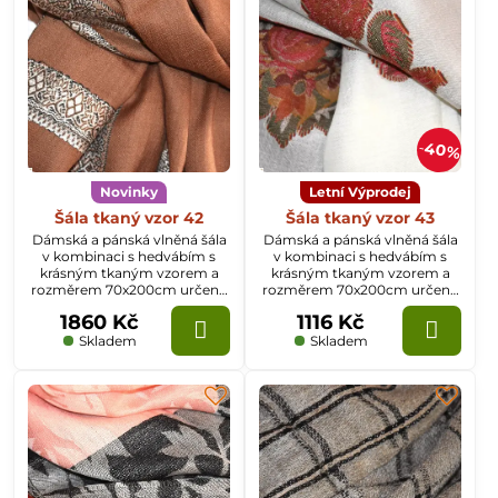
40%
Novinky
Letní Výprodej
Šála tkaný vzor 42
Šála tkaný vzor 43
Dámská a pánská vlněná šála
Dámská a pánská vlněná šála
v kombinaci s hedvábím s
v kombinaci s hedvábím s
krásným tkaným vzorem a
krásným tkaným vzorem a
rozměrem 70x200cm určená
rozměrem 70x200cm určená
k celoročnímu nošení.
k celoročnímu nošení.
1860 Kč
1116 Kč
Skladem
Skladem