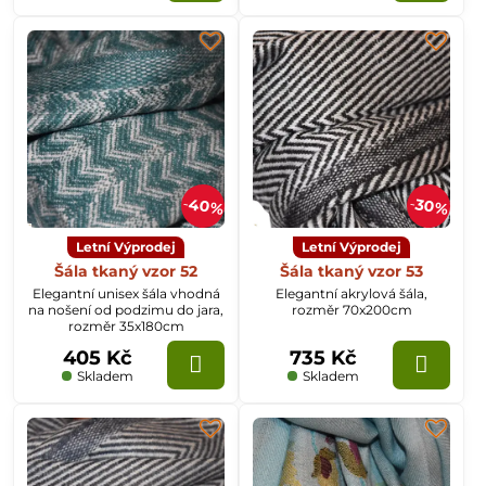
40%
30%
Letní Výprodej
Letní Výprodej
Šála tkaný vzor 52
Šála tkaný vzor 53
Elegantní unisex šála vhodná
Elegantní akrylová šála,
na nošení od podzimu do jara,
rozměr 70x200cm
rozměr 35x180cm
405 Kč
735 Kč
Skladem
Skladem