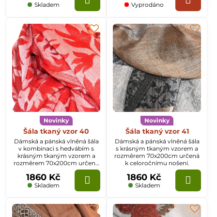
Skladem
Vyprodáno
Novinky
Novinky
Šála tkaný vzor 40
Šála tkaný vzor 41
Dámská a pánská vlněná šála
Dámská a pánská vlněná šála
v kombinaci s hedvábím s
s krásným tkaným vzorem a
krásným tkaným vzorem a
rozměrem 70x200cm určená
rozměrem 70x200cm určená
k celoročnímu nošení.
k celoročnímu nošení.
1860 Kč
1860 Kč
Skladem
Skladem