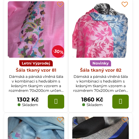
30%
Letní Výprodej
Novinky
Šála tkaný vzor 81
Šála tkaný vzor 82
Dámská a pánská vlněná šála
Dámská a pánská vlněná šála
v kombinaci s hedvábím s
v kombinaci s hedvábím s
krásným tkaným vzorem a
krásným tkaným vzorem a
rozměrem 70x200cm určená
rozměrem 70x200cm určená
k celoročnímu nošení.
k celoročnímu nošení.
1302 Kč
1860 Kč
Skladem
Skladem