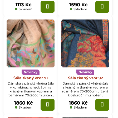
k celoročnímu nošení.
1113 Kč
1590 Kč
Skladem
Skladem
Novinky
Novinky
Šála tkaný vzor 91
Šála tkaný vzor 92
Dámská a pánská vlněná šála
Dámská a pánská vlněná šála
v kombinaci s hedvábím s
s krásným tkaným vzorem a
krásným tkaným vzorem a
rozměrem 70x200cm určená
rozměrem 70x200cm určená
k celoročnímu nošení.
k celoročnímu nošení.
1860 Kč
1860 Kč
Skladem
Skladem