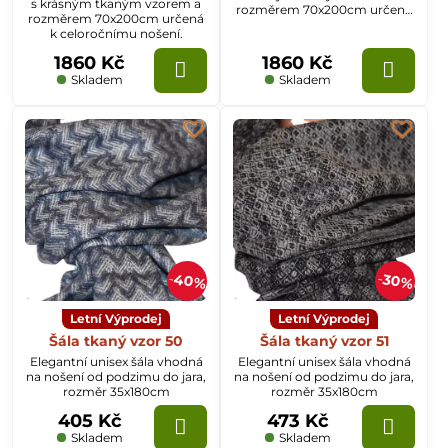
s krásným tkaným vzorem a
rozměrem 70x200cm určená
rozměrem 70x200cm určená
k celoročnímu nošení.
k celoročnímu nošení.
1860 Kč
1860 Kč
Skladem
Skladem
40%
30%
Letní Výprodej
Letní Výprodej
Šála tkaný vzor 50
Šála tkaný vzor 51
Elegantní unisex šála vhodná
Elegantní unisex šála vhodná
na nošení od podzimu do jara,
na nošení od podzimu do jara,
rozměr 35x180cm
rozměr 35x180cm
405 Kč
473 Kč
Skladem
Skladem