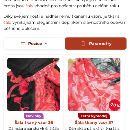
proto jsou
šály
vhodné pro nošení v průběhu celého roku.
Díky své jemnosti a nádhernému tkanému vzoru je tkaná
šála
vynikajícím elegantním doplňkem slavnostního oděvu i
běžného oblečení.
Pozice
Parametry
20%
Novinky
Letní Výprodej
Šála tkaný vzor 36
Šála tkaný vzor 37
Dámská a pánská vlněná šála
Dámská a pánská vlněná šála