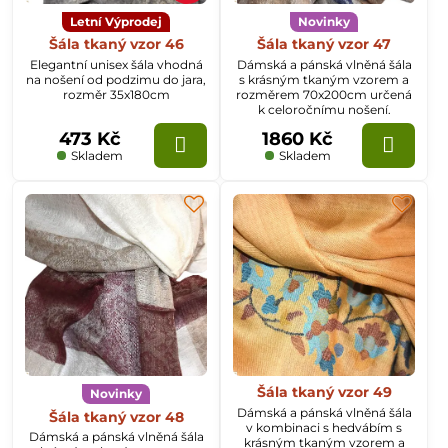
Letní Výprodej
Novinky
Šála tkaný vzor 46
Šála tkaný vzor 47
Elegantní unisex šála vhodná
Dámská a pánská vlněná šála
na nošení od podzimu do jara,
s krásným tkaným vzorem a
rozměr 35x180cm
rozměrem 70x200cm určená
k celoročnímu nošení.
473 Kč
1860 Kč
Skladem
Skladem
Šála tkaný vzor 49
Novinky
Dámská a pánská vlněná šála
Šála tkaný vzor 48
v kombinaci s hedvábím s
Dámská a pánská vlněná šála
krásným tkaným vzorem a