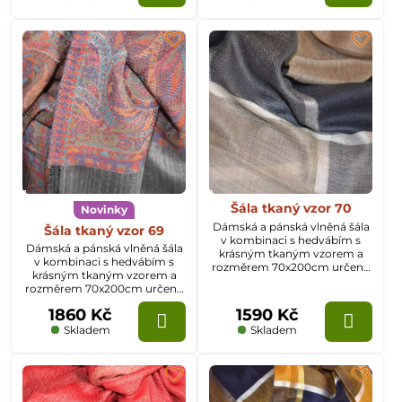
Šála tkaný vzor 70
Novinky
Dámská a pánská vlněná šála
Šála tkaný vzor 69
v kombinaci s hedvábím s
Dámská a pánská vlněná šála
krásným tkaným vzorem a
v kombinaci s hedvábím s
rozměrem 70x200cm určená
krásným tkaným vzorem a
k celoročnímu nošení.
rozměrem 70x200cm určená
k celoročnímu nošení.
1860 Kč
1590 Kč
Skladem
Skladem