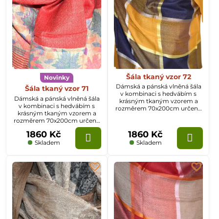
Šála tkaný vzor 72
Novinky
Dámská a pánská vlněná šála
Šála tkaný vzor 71
v kombinaci s hedvábím s
Dámská a pánská vlněná šála
krásným tkaným vzorem a
v kombinaci s hedvábím s
rozměrem 70x200cm určená
krásným tkaným vzorem a
k celoročnímu nošení.
rozměrem 70x200cm určená
k celoročnímu nošení.
1860 Kč
1860 Kč
Skladem
Skladem