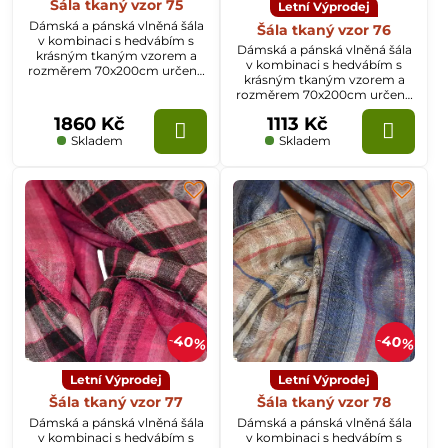
Šála tkaný vzor 75
Letní Výprodej
Dámská a pánská vlněná šála
Šála tkaný vzor 76
v kombinaci s hedvábím s
Dámská a pánská vlněná šála
krásným tkaným vzorem a
v kombinaci s hedvábím s
rozměrem 70x200cm určená
krásným tkaným vzorem a
k celoročnímu nošení.
rozměrem 70x200cm určená
k celoročnímu nošení.
1860 Kč
1113 Kč
Skladem
Skladem
40%
40%
Letní Výprodej
Letní Výprodej
Šála tkaný vzor 77
Šála tkaný vzor 78
Dámská a pánská vlněná šála
Dámská a pánská vlněná šála
v kombinaci s hedvábím s
v kombinaci s hedvábím s