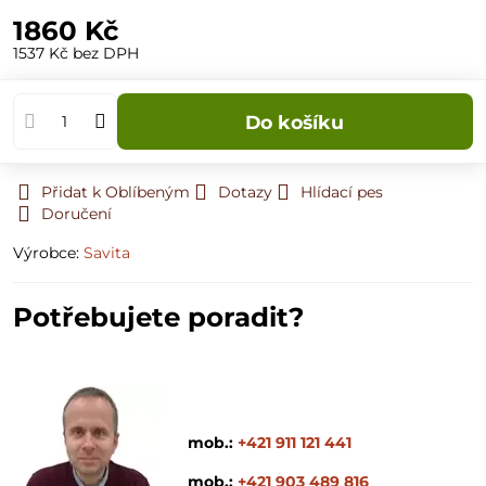
1860 Kč
1537 Kč
bez DPH
Do košíku
Přidat k Oblíbeným
Dotazy
Hlídací pes
Doručení
Výrobce:
Savita
Potřebujete poradit?
mob.:
+421 911 121 441
mob.:
+421 903 489 816