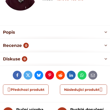
Popis
Recenze
0
Diskuse
0
Facebook
Twitter
Bluesky
Pinterest
Reddit
LinkedIn
WhatsApp
E-
mail
Předchozí produkt
Následující produkt
Ruční výroba
Rychlé doručení