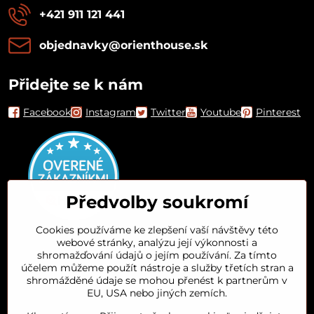
+421 911 121 441
objednavky​@orienthouse​.sk
Přidejte se k nám
Facebook
Instagram
Twitter
Youtube
Pinterest
Předvolby soukromí
Cookies používáme ke zlepšení vaší návštěvy této
webové stránky, analýzu její výkonnosti a
Orient House
shromažďování údajů o jejím používání. Za tímto
účelem můžeme použít nástroje a služby třetích stran a
shromážděné údaje se mohou přenést k partnerům v
Arganový olej
EU, USA nebo jiných zemích.