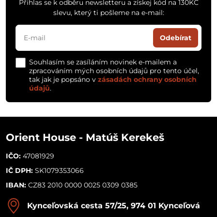
Přihlas se k odběru newsletteru a získej kód na 130KČ
slevu, který ti pošleme na e-mail:
Odebírat
Souhlasím se zasíláním novinek e-mailem a
zpracováním mých osobních údajů pro tento účel,
tak jak je popsáno v
zásadách ochrany osobních
údajů
.
Orient House - Matúš Kerekeš
IČO:
47081929
IČ DPH:
SK1079353066
IBAN:
CZ83 2010 0000 0025 0309 0385
Kynceľovská cesta 57/25, 974 01 Kynceľová