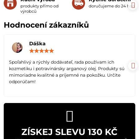
produkty přímo od
doručujeme do 24 hodin
výrobců
Hodnocení zákazníků
Dáška
Hodnocení:
5
/
Spoľahlivý a rýchly dodávateľ, rada používam ich
5
kozmetiku i potravinársky arganový olej. Produkty sú
mimoriadne kvalitné a príjemné na pokožku. Určite
odporúčam!
ZÍSKEJ SLEVU 130 KČ