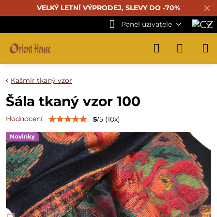
✕
VELKÝ LETNÍ VÝPRODEJ, SLEVY DO -70%
Panel uživatele
Kašmír tkaný vzor
Šála tkaný vzor 100
Hodnocení
5
/
5
(
10
x)
Novinky