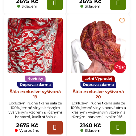
2675 Kč
2675 Kč
70x200cm.
Skladem
Skladem
20%
Novinky
Letní Výprodej
Doprava zdarma
Doprava zdarma
Šála exclusive vyšívaná
Šála exclusive vyšívaná
19
20
Exkluzivní ručně tkaná šála ze
Exkluzivní ručně tkaná šála ze
100% jemné vlny s krásným
100% jemné vlny s hedvábím a
vyšívaným vzorem s různými
krásným vyšívaným vzorem s
barvami, kvalitní šála z
různými barvami, kvalitní šála
Kašmíru o rozměru
z Kašmíru o rozměru
2675 Kč
2140 Kč
70x200cm.
70x200cm.
Vyprodáno
Skladem