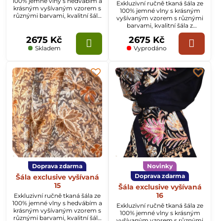
100% jemné vlny s hedvábím a
Exkluzivní ručně tkaná šála ze
krásným vyšívaným vzorem s
100% jemné vlny s krásným
různými barvami, kvalitní šála
vyšívaným vzorem s různými
z Kašmíru o rozměru
barvami, kvalitní šála z
70x200cm.
Kašmíru o rozměru
2675 Kč
2675 Kč
70x200cm.
Skladem
Vyprodáno
Doprava zdarma
Novinky
Doprava zdarma
Šála exclusive vyšívaná
15
Šála exclusive vyšívaná
16
Exkluzivní ručně tkaná šála ze
100% jemné vlny s hedvábím a
Exkluzivní ručně tkaná šála ze
krásným vyšívaným vzorem s
100% jemné vlny s krásným
různými barvami, kvalitní šála
vyšívaným vzorem s různými