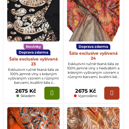
Novinky
Doprava zdarma
Doprava zdarma
Šála exclusive vyšívaná
24
Šála exclusive vyšívaná
23
Exkluzivní ručně tkaná šála ze
100% jemné vlny s hedvábím a
Exkluzivní ručně tkaná šála ze
krásným vyšívaným vzorem s
100% jemné vlny s krásným
různými barvami, kvalitní šála
vyšívaným vzorem s různými
z Kašmíru o rozměru
barvami, kvalitní šála z
70x200cm.
Kašmíru o rozměru
2675 Kč
2675 Kč
70x200cm.
Skladem
Vyprodáno