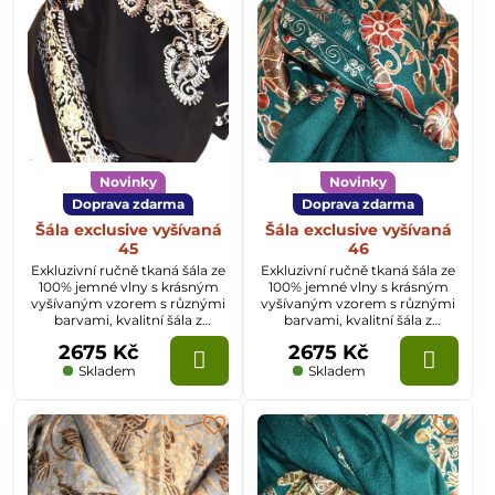
Novinky
Novinky
Doprava zdarma
Doprava zdarma
Šála exclusive vyšívaná
Šála exclusive vyšívaná
45
46
Exkluzivní ručně tkaná šála ze
Exkluzivní ručně tkaná šála ze
100% jemné vlny s krásným
100% jemné vlny s krásným
vyšívaným vzorem s různými
vyšívaným vzorem s různými
barvami, kvalitní šála z
barvami, kvalitní šála z
Kašmíru o rozměru
Kašmíru o rozměru
2675 Kč
2675 Kč
70x200cm.
70x200cm.
Skladem
Skladem