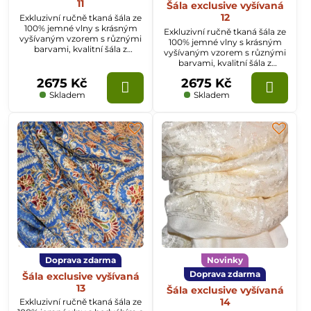
11
Šála exclusive vyšívaná
12
Exkluzivní ručně tkaná šála ze
100% jemné vlny s krásným
Exkluzivní ručně tkaná šála ze
vyšívaným vzorem s různými
100% jemné vlny s krásným
barvami, kvalitní šála z
vyšívaným vzorem s různými
Kašmíru o rozměru
barvami, kvalitní šála z
70x200cm.
Kašmíru o rozměru
2675 Kč
2675 Kč
70x200cm.
Skladem
Skladem
Doprava zdarma
Novinky
Doprava zdarma
Šála exclusive vyšívaná
13
Šála exclusive vyšívaná
14
Exkluzivní ručně tkaná šála ze