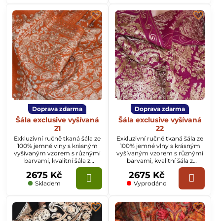
Doprava zdarma
Doprava zdarma
Šála exclusive vyšívaná
Šála exclusive vyšívaná
21
22
Exkluzivní ručně tkaná šála ze
Exkluzivní ručně tkaná šála ze
100% jemné vlny s krásným
100% jemné vlny s krásným
vyšívaným vzorem s různými
vyšívaným vzorem s různými
barvami, kvalitní šála z
barvami, kvalitní šála z
Kašmíru o rozměru
Kašmíru o rozměru
2675 Kč
2675 Kč
70x200cm.
70x200cm.
Skladem
Vyprodáno