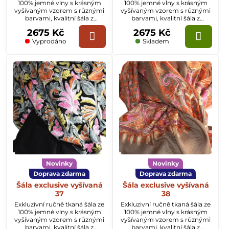
100% jemné vlny s krásným
100% jemné vlny s krásným
vyšívaným vzorem s různými
vyšívaným vzorem s různými
barvami, kvalitní šála z
barvami, kvalitní šála z
Kašmíru o rozměru
Kašmíru o rozměru
2675 Kč
2675 Kč
70x200cm.
70x200cm.
Vyprodáno
Skladem
Novinky
Novinky
Doprava zdarma
Doprava zdarma
Šála exclusive vyšívaná
Šála exclusive vyšívaná
37
38
Exkluzivní ručně tkaná šála ze
Exkluzivní ručně tkaná šála ze
100% jemné vlny s krásným
100% jemné vlny s krásným
vyšívaným vzorem s různými
vyšívaným vzorem s různými
barvami, kvalitní šála z
barvami, kvalitní šála z