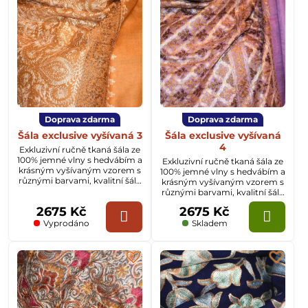
Doprava zdarma
Doprava zdarma
Šála exclusive vyšívaná 3
Šála exclusive vyšívaná
4
Exkluzivní ručně tkaná šála ze
100% jemné vlny s hedvábím a
Exkluzivní ručně tkaná šála ze
krásným vyšívaným vzorem s
100% jemné vlny s hedvábím a
různými barvami, kvalitní šála
krásným vyšívaným vzorem s
z Kašmíru o rozměru
různými barvami, kvalitní šála
70x200cm.
z Kašmíru o rozměru
2675 Kč
2675 Kč
70x200cm.
Vyprodáno
Skladem