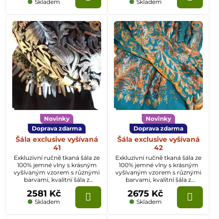
Skladem
Skladem
Novinky
Novinky
Doprava zdarma
Doprava zdarma
Šála exclusive vyšívaná
Šála exclusive vyšívaná
41
42
Exkluzivní ručně tkaná šála ze
Exkluzivní ručně tkaná šála ze
100% jemné vlny s krásným
100% jemné vlny s krásným
vyšívaným vzorem s různými
vyšívaným vzorem s různými
barvami, kvalitní šála z
barvami, kvalitní šála z
Kašmíru o rozměru
Kašmíru o rozměru
2581 Kč
2675 Kč
70x200cm.
70x200cm.
Skladem
Skladem