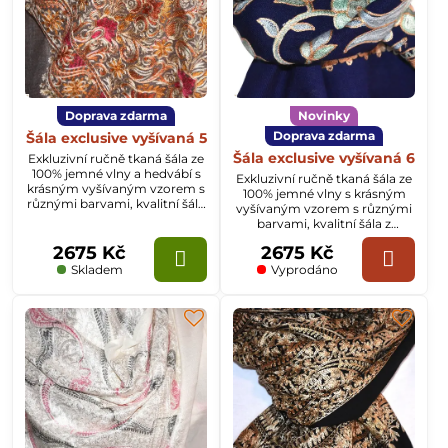
Doprava zdarma
Novinky
Doprava zdarma
Šála exclusive vyšívaná 5
Šála exclusive vyšívaná 6
Exkluzivní ručně tkaná šála ze
100% jemné vlny a hedvábí s
Exkluzivní ručně tkaná šála ze
krásným vyšívaným vzorem s
100% jemné vlny s krásným
různými barvami, kvalitní šála
vyšívaným vzorem s různými
z Kašmíru o rozměru
barvami, kvalitní šála z
70x200cm.
Kašmíru o rozměru
2675 Kč
2675 Kč
70x200cm.
Skladem
Vyprodáno