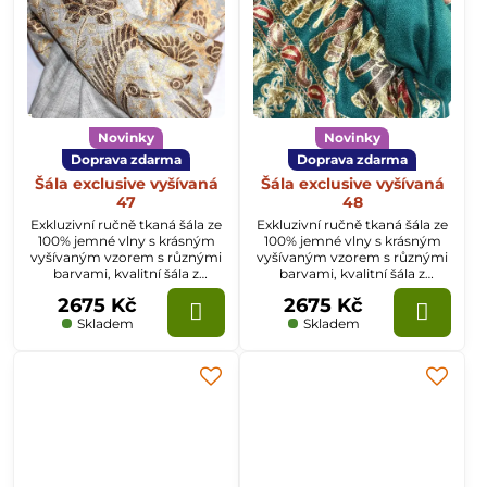
Novinky
Novinky
Doprava zdarma
Doprava zdarma
Šála exclusive vyšívaná
Šála exclusive vyšívaná
47
48
Exkluzivní ručně tkaná šála ze
Exkluzivní ručně tkaná šála ze
100% jemné vlny s krásným
100% jemné vlny s krásným
vyšívaným vzorem s různými
vyšívaným vzorem s různými
barvami, kvalitní šála z
barvami, kvalitní šála z
Kašmíru o rozměru
Kašmíru o rozměru
2675 Kč
2675 Kč
70x200cm.
70x200cm.
Skladem
Skladem