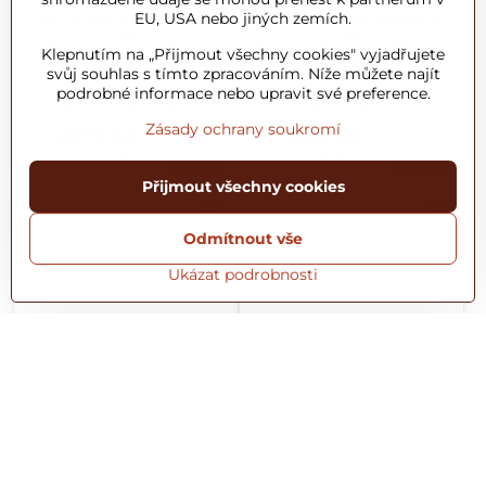
Šála exclusive vyšívaná
Šála exclusive vyšívaná
EU, USA nebo jiných zemích.
55
56
Klepnutím na „Přijmout všechny cookies" vyjadřujete
Exkluzivní ručně tkaná šála ze
Exkluzivní ručně tkaná šála ze
svůj souhlas s tímto zpracováním. Níže můžete najít
100% jemné vlny s krásným
100% jemné vlny s krásným
vyšívaným vzorem s různými
vyšívaným vzorem s různými
podrobné informace nebo upravit své preference.
barvami, kvalitní šála z
barvami, kvalitní šála z
Kašmíru o rozměru
Kašmíru o rozměru
Zásady ochrany soukromí
2675 Kč
2675 Kč
70x200cm.
70x200cm.
Skladem
Skladem
Přijmout všechny cookies
Odmítnout vše
Ukázat podrobnosti
Novinky
Novinky
Doprava zdarma
Doprava zdarma
Šála exclusive vyšívaná
Šála exclusive vyšívaná
57
58