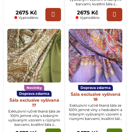
z Kašmíru o rozměru
barvami, kvalitní šála z
70x200cm.
Kašmíru o rozměru
2675 Kč
2675 Kč
70x200cm.
Vyprodáno
Vyprodáno
Novinky
Doprava zdarma
Doprava zdarma
Šála exclusive vyšívaná
18
Šála exclusive vyšívaná
17
Exkluzivní ručně tkaná šála ze
100% jemné vlny s hedvábím a
Exkluzivní ručně tkaná šála ze
krásným vyšívaným vzorem s
100% jemné vlny s krásným
různými barvami, kvalitní šála
vyšívaným vzorem s různými
z Kašmíru o rozměru
barvami, kvalitní šála z
70x200cm.
Kašmíru o rozměru