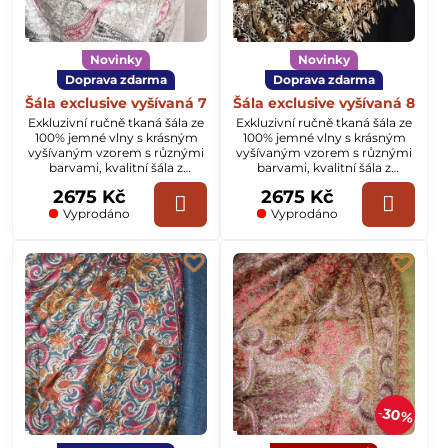
Novinky
Novinky
Doprava zdarma
Doprava zdarma
Šála exclusive vyšívaná 7
Šála exclusive vyšívaná 8
Exkluzivní ručně tkaná šála ze
Exkluzivní ručně tkaná šála ze
100% jemné vlny s krásným
100% jemné vlny s krásným
vyšívaným vzorem s různými
vyšívaným vzorem s různými
barvami, kvalitní šála z
barvami, kvalitní šála z
Kašmíru o rozměru
Kašmíru o rozměru
2675 Kč
2675 Kč
70x200cm.
70x200cm.
Vyprodáno
Vyprodáno
30%