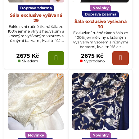
Doprava zdarma
Novinky
Doprava zdarma
Šála exclusive vyšívaná
29
Šála exclusive vyšívaná
30
Exkluzivní ručně tkaná šála ze
100% jemné vlny s hedvábím a
Exkluzivní ručně tkaná šála ze
krásným vyšívaným vzorem s
100% jemné vlny s krásným
různými barvami, kvalitní šála
vyšívaným vzorem s různými
z Kašmíru o rozměru
barvami, kvalitní šála z
70x200cm.
Kašmíru o rozměru
2675 Kč
2675 Kč
70x200cm.
Skladem
Vyprodáno
Novinky
Novinky