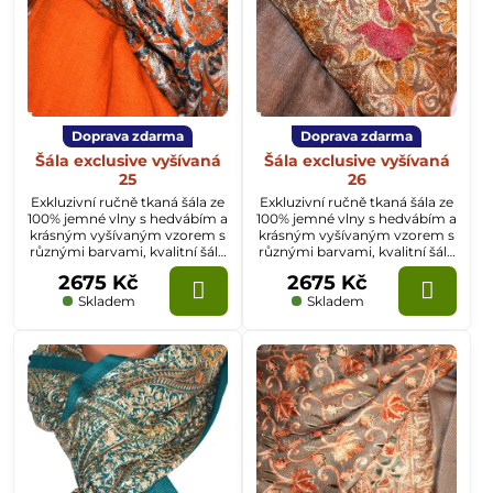
Doprava zdarma
Doprava zdarma
Šála exclusive vyšívaná
Šála exclusive vyšívaná
25
26
Exkluzivní ručně tkaná šála ze
Exkluzivní ručně tkaná šála ze
100% jemné vlny s hedvábím a
100% jemné vlny s hedvábím a
krásným vyšívaným vzorem s
krásným vyšívaným vzorem s
různými barvami, kvalitní šála
různými barvami, kvalitní šála
z Kašmíru o rozměru
z Kašmíru o rozměru
2675 Kč
2675 Kč
70x200cm.
70x200cm.
Skladem
Skladem