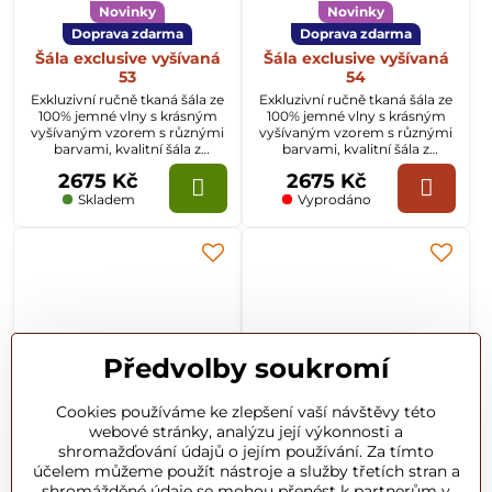
Novinky
Novinky
Doprava zdarma
Doprava zdarma
Šála exclusive vyšívaná
Šála exclusive vyšívaná
53
54
Exkluzivní ručně tkaná šála ze
Exkluzivní ručně tkaná šála ze
100% jemné vlny s krásným
100% jemné vlny s krásným
vyšívaným vzorem s různými
vyšívaným vzorem s různými
barvami, kvalitní šála z
barvami, kvalitní šála z
Kašmíru o rozměru
Kašmíru o rozměru
2675 Kč
2675 Kč
70x200cm.
70x200cm.
Skladem
Vyprodáno
Předvolby soukromí
Cookies používáme ke zlepšení vaší návštěvy této
webové stránky, analýzu její výkonnosti a
shromažďování údajů o jejím používání. Za tímto
Novinky
Novinky
účelem můžeme použít nástroje a služby třetích stran a
Doprava zdarma
Doprava zdarma
shromážděné údaje se mohou přenést k partnerům v