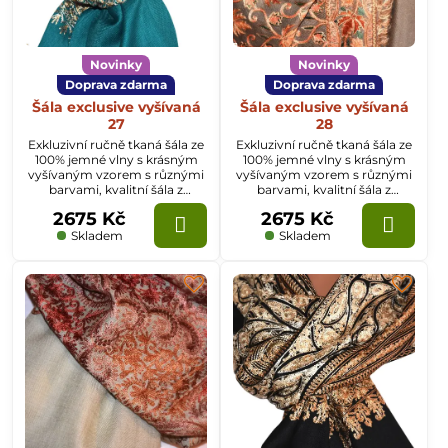
Novinky
Novinky
Doprava zdarma
Doprava zdarma
Šála exclusive vyšívaná
Šála exclusive vyšívaná
27
28
Exkluzivní ručně tkaná šála ze
Exkluzivní ručně tkaná šála ze
100% jemné vlny s krásným
100% jemné vlny s krásným
vyšívaným vzorem s různými
vyšívaným vzorem s různými
barvami, kvalitní šála z
barvami, kvalitní šála z
Kašmíru o rozměru
Kašmíru o rozměru
2675 Kč
2675 Kč
70x200cm.
70x200cm.
Skladem
Skladem