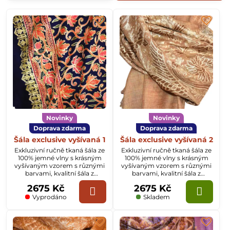
Vynikající chrání před chladem v zimních měsících, naopak v
přechodném období a letních měsících příjemně chladí.
Díky své jemnosti a nádhernému vyšívanému vzoru jsou
vynikajícím elegantním doplňkem slavnostního oděvu i
běžného oblečení.
Kašmírové šály
dnes nosí nejen dámy, ale také pánové, právě
pro jejich nádherný vyšívaný vzor, ​​který krásně doplní
oblečení.
Novinky
Novinky
Doprava zdarma
Doprava zdarma
Šála exclusive vyšívaná 1
Šála exclusive vyšívaná 2
Exkluzivní ručně tkaná šála ze
Exkluzivní ručně tkaná šála ze
100% jemné vlny s krásným
100% jemné vlny s krásným
vyšívaným vzorem s různými
vyšívaným vzorem s různými
barvami, kvalitní šála z
barvami, kvalitní šála z
Kašmíru o rozměru
Kašmíru o rozměru
2675 Kč
2675 Kč
70x200cm.
70x200cm.
Vyprodáno
Skladem