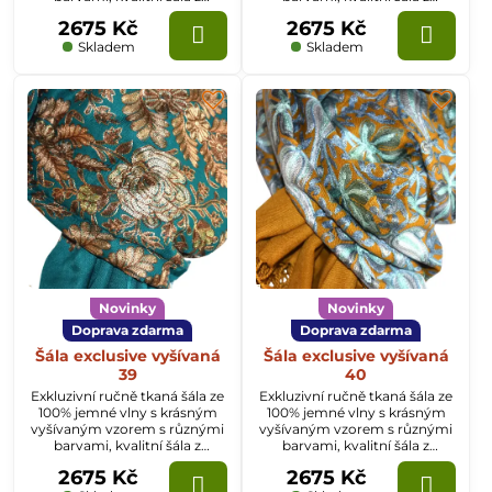
Kašmíru o rozměru
Kašmíru o rozměru
2675 Kč
2675 Kč
70x200cm.
70x200cm.
Skladem
Skladem
Novinky
Novinky
Doprava zdarma
Doprava zdarma
Šála exclusive vyšívaná
Šála exclusive vyšívaná
39
40
Exkluzivní ručně tkaná šála ze
Exkluzivní ručně tkaná šála ze
100% jemné vlny s krásným
100% jemné vlny s krásným
vyšívaným vzorem s různými
vyšívaným vzorem s různými
barvami, kvalitní šála z
barvami, kvalitní šála z
Kašmíru o rozměru
Kašmíru o rozměru
2675 Kč
2675 Kč
70x200cm.
70x200cm.