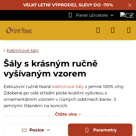
✕
VELKÝ LETNÍ VÝPRODEJ, SLEVY DO -70%
Panel uživatele
Kašmírové šály
Šály s krásným ručně
vyšívaným vzorem
Exkluzivní ručně tkané
kašmírové šály
z jemné 100% vlny.
Zdobené po celé střední ploše kvalitní výšivkou s
ornamentálním vzorem v různých odstínech barev. S
jemnými třásněmi na koncích.
Čtěte více
Kvalitní a elegantní
vlněné šály
, které jsou vhodné pro
celoroční nošení. Vlna se získává ze zvířat žijících ve
vysokých nadmořských výškách. Vyznačuje se vysokou
Pozice
Parametry
hřejivostí.