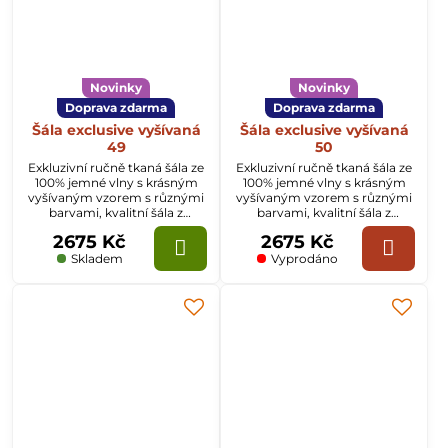
Novinky
Novinky
Doprava zdarma
Doprava zdarma
Šála exclusive vyšívaná
Šála exclusive vyšívaná
49
50
Exkluzivní ručně tkaná šála ze
Exkluzivní ručně tkaná šála ze
100% jemné vlny s krásným
100% jemné vlny s krásným
vyšívaným vzorem s různými
vyšívaným vzorem s různými
barvami, kvalitní šála z
barvami, kvalitní šála z
Kašmíru o rozměru
Kašmíru o rozměru
2675 Kč
2675 Kč
70x200cm.
70x200cm.
Skladem
Vyprodáno