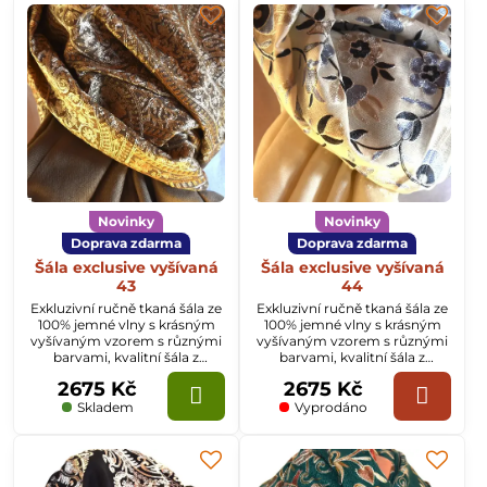
Novinky
Novinky
Doprava zdarma
Doprava zdarma
Šála exclusive vyšívaná
Šála exclusive vyšívaná
43
44
Exkluzivní ručně tkaná šála ze
Exkluzivní ručně tkaná šála ze
100% jemné vlny s krásným
100% jemné vlny s krásným
vyšívaným vzorem s různými
vyšívaným vzorem s různými
barvami, kvalitní šála z
barvami, kvalitní šála z
Kašmíru o rozměru
Kašmíru o rozměru
2675 Kč
2675 Kč
70x200cm.
70x200cm.
Skladem
Vyprodáno