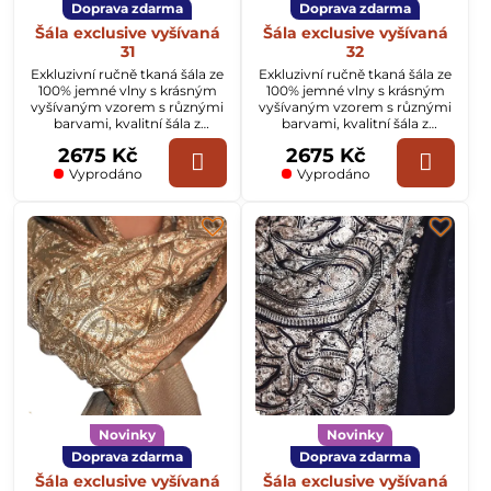
Doprava zdarma
Doprava zdarma
Šála exclusive vyšívaná
Šála exclusive vyšívaná
31
32
Exkluzivní ručně tkaná šála ze
Exkluzivní ručně tkaná šála ze
100% jemné vlny s krásným
100% jemné vlny s krásným
vyšívaným vzorem s různými
vyšívaným vzorem s různými
barvami, kvalitní šála z
barvami, kvalitní šála z
Kašmíru o rozměru
Kašmíru o rozměru
2675 Kč
2675 Kč
70x200cm.
70x200cm.
Vyprodáno
Vyprodáno
Novinky
Novinky
Doprava zdarma
Doprava zdarma
Šála exclusive vyšívaná
Šála exclusive vyšívaná