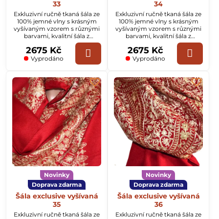
33
34
Exkluzivní ručně tkaná šála ze
Exkluzivní ručně tkaná šála ze
100% jemné vlny s krásným
100% jemné vlny s krásným
vyšívaným vzorem s různými
vyšívaným vzorem s různými
barvami, kvalitní šála z
barvami, kvalitní šála z
Kašmíru o rozměru
Kašmíru o rozměru
2675 Kč
2675 Kč
70x200cm.
70x200cm.
Vyprodáno
Vyprodáno
Novinky
Novinky
Doprava zdarma
Doprava zdarma
Šála exclusive vyšívaná
Šála exclusive vyšívaná
35
36
Exkluzivní ručně tkaná šála ze
Exkluzivní ručně tkaná šála ze