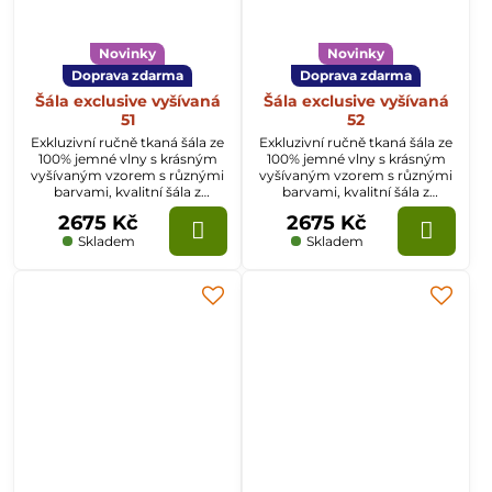
Novinky
Novinky
Doprava zdarma
Doprava zdarma
Šála exclusive vyšívaná
Šála exclusive vyšívaná
51
52
Exkluzivní ručně tkaná šála ze
Exkluzivní ručně tkaná šála ze
100% jemné vlny s krásným
100% jemné vlny s krásným
vyšívaným vzorem s různými
vyšívaným vzorem s různými
barvami, kvalitní šála z
barvami, kvalitní šála z
Kašmíru o rozměru
Kašmíru o rozměru
2675 Kč
2675 Kč
70x200cm.
70x200cm.
Skladem
Skladem