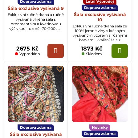
Doprava zdarma
Letní Výprodej
Doprava zdarma
Šála exclusive vyšívaná 9
Šála exclusive vyšívaná
Exkluzivní ručně tkaná a ručně
vyšívaná vlněná šála s
10
ornamentální a květinovou
Exkluzivní ručně tkaná šála ze
výšivkou, rozměr 70x200cm.
100% jemné vlny s krásným
Krásná, kvalitní a originální
vyšívaným vzorem s různými
ruční práce.
barvami, kvalitní šála z
Kašmíru o rozměru
2675 Kč
1873 Kč
70x200cm.
Vyprodáno
Skladem
Doprava zdarma
Novinky
Doprava zdarma
Šála exclusive vyšívaná