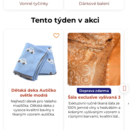
Vonné tyčinky
Dárkové balení
Tento týden v akci
Dětská deka Autíčko
Doprava zdarma
světle modrá
Šála exclusive vyšívaná 3
Nejhezčí dárek pro Vašeho
Exkluzivní ručně tkaná šála ze
A
mazlíčka. Dětská deka z
100% jemné vlny s hedvábím a
vysoce kvalitní bavlny s
krásným vyšívaným vzorem s
tkaným vzorem autíčka.
různými barvami, kvalitní šála
z Kašmíru o rozměru
70x200cm.