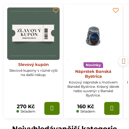
Slevový kupón
Novinky
Slevové kupony v různé výši
Náprstek Banská
na další nákup.
Bystrica
Kovový náprstek s motivem
K
Banské Bystrice. Krásný dárek
nebo suvenýr z Banské
Bystrice.
270 Kč
160 Kč
Skladem
Skladem
Nejvyhledávanější kategorie