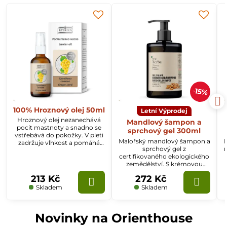
15%
100% Hroznový olej 50ml
Letní Výprodej
Hroznový olej nezanechává
Mandlový šampon a
pocit mastnoty a snadno se
sprchový gel 300ml
vstřebává do pokožky. V pleti
Malořský mandlový šampon a
P
zadržuje vlhkost a pomáhá
sprchový gel z
n
předcházet jejímu
certifikovaného ekologického
předčasnému stárnutí.
zemědělství. S krémovou
Doporučujeme pro normální,
texturou vyživuje a posiluje
mastnou a zralou pokožku.
213 Kč
272 Kč
pokožku, udržuje ji hladkou a
chráněnou.
Skladem
Skladem
Novinky na Orienthouse