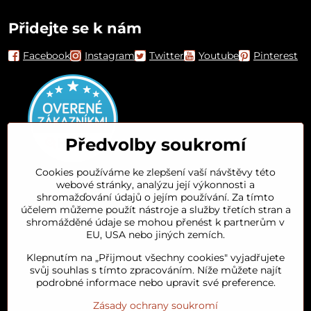
Přidejte se k nám
Facebook
Instagram
Twitter
Youtube
Pinterest
Předvolby soukromí
Cookies používáme ke zlepšení vaší návštěvy této
webové stránky, analýzu její výkonnosti a
Orient House
shromažďování údajů o jejím používání. Za tímto
účelem můžeme použít nástroje a služby třetích stran a
shromážděné údaje se mohou přenést k partnerům v
Arganový olej
EU, USA nebo jiných zemích.
Klepnutím na „Přijmout všechny cookies" vyjadřujete
Oblíbené kategorie
svůj souhlas s tímto zpracováním. Níže můžete najít
podrobné informace nebo upravit své preference.
Zásady ochrany soukromí