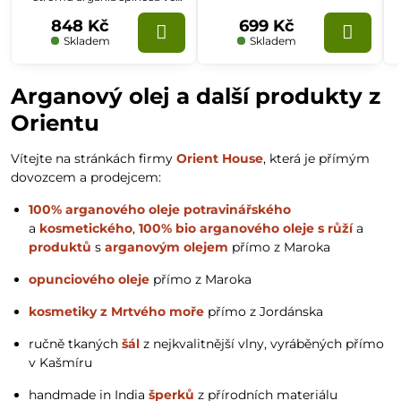
skleněném obalu s nálevkou,
848 Kč
699 Kč
určený pro vnitřní použití.
Skladem
Skladem
Arganový olej a další produkty z
Orientu
Vítejte na stránkách firmy
Orient House
, která je přímým
dovozcem a prodejcem:
100% arganového oleje potravinářského
a
kosmetického
,
100% bio arganového oleje s růží
a
produktů
s
arganovým olejem
přímo z Maroka
opunciového oleje
přímo z Maroka
kosmetiky z Mrtvého moře
přímo z Jordánska
ručně tkaných
šál
z nejkvalitnější vlny, vyráběných přímo
v Kašmíru
handmade in India
šperků
z přírodních materiálu