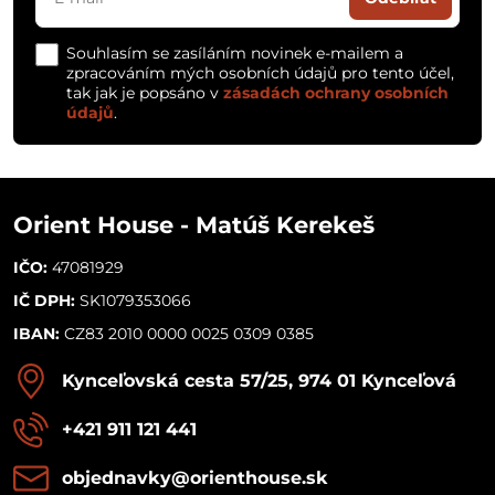
Souhlasím se zasíláním novinek e-mailem a
zpracováním mých osobních údajů pro tento účel,
tak jak je popsáno v
zásadách ochrany osobních
údajů
.
Orient House - Matúš Kerekeš
IČO:
47081929
IČ DPH:
SK1079353066
IBAN:
CZ83 2010 0000 0025 0309 0385
Kynceľovská cesta 57/25, 974 01 Kynceľová
+421 911 121 441
objednavky​@orienthouse​.sk