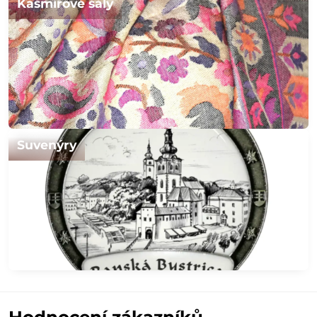
Kašmírové šály
Suvenýry