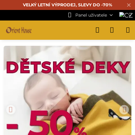
✕
VELKÝ LETNÍ VÝPRODEJ, SLEVY DO -70%
Panel uživatele