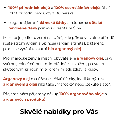
100% přírodních olejů
a
100% esenciálních olejů
, čisté
100% přírodní produkty z Bulharska
elegantní jemné
dámské šátky
a nádherné
dětské
bavlněné deky
přímo z Orientální Číny
Maroko je jedinou zemí na světě, kde přímo ve volné přírodě
roste strom Argania Spinosa (argania trnitá), z kterého
plodů se vyrábí unikátní
bio arganový olej
.
Pro marocké ženy a místní obyvatele je
arganový olej
, díky
svému jedinečnému a mimořádnému složení, po staletí
skutečným přírodním elixírem mládí, zdraví a krásy.
Arganový olej
má úžasné léčivé účinky, kvůli kterým se
arganovému oleji
říká také „marocké" nebo „tekuté zlato“.
Přejeme Vám příjemný nákup
100% arganového oleje
a
arganových produktů
!
Skvělé nabídky pro Vás