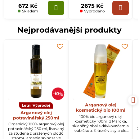
672 Kč
2675 Kč
Skladem
Vyprodáno
Nejprodávanější produkty
10%
Arganový olej
Letní Výprodej
kosmetický bio 100ml
Arganový olej
100% bio arganový olej
potravinářský 250ml
kosmetický 100ml z Maroka,
Organický 100% arganový olej
skleněný obal s dávkovačem a
potravinářský 250 ml, lisovaný
2
krabičkou. Krásné vlasy a pleť
za studena z pražených plodů
s arganovým olejem.
stromu argania spinosa ve