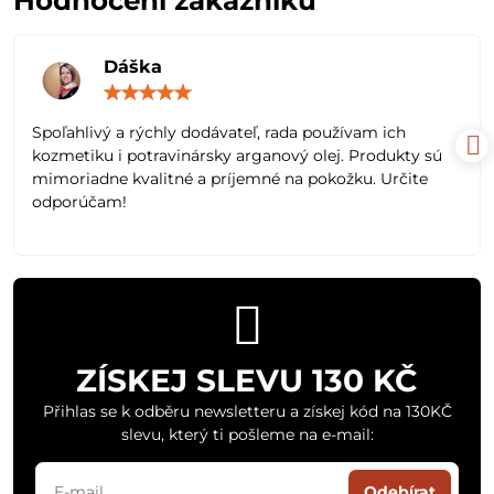
Hodnocení zákazníků
Dáška
Hodnocení:
5
/
Spoľahlivý a rýchly dodávateľ, rada používam ich
5
kozmetiku i potravinársky arganový olej. Produkty sú
mimoriadne kvalitné a príjemné na pokožku. Určite
odporúčam!
ZÍSKEJ SLEVU 130 KČ
Přihlas se k odběru newsletteru a získej kód na 130KČ
slevu, který ti pošleme na e-mail:
Odebírat