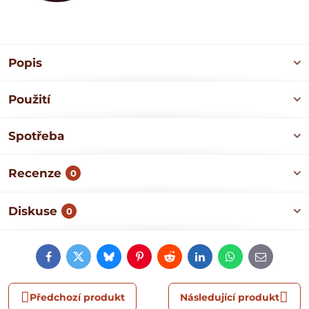
Popis
Použití
Spotřeba
Recenze
0
Diskuse
0
Facebook
Twitter
Bluesky
Pinterest
Reddit
LinkedIn
WhatsApp
E-
mail
Předchozí produkt
Následující produkt