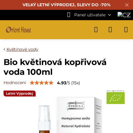
✕
VELKÝ LETNÍ VÝPRODEJ, SLEVY DO -70%
Panel uživatele
Květinové vody
Bio květinová kopřivová
voda 100ml
Hodnocení
4.93
/
5
(
15
x)
Letní Výprodej