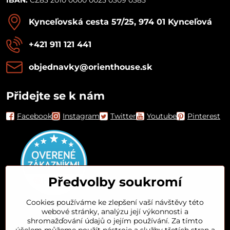
Kynceľovská cesta 57/25, 974 01 Kynceľová
+421 911 121 441
objednavky​@orienthouse​.sk
Přidejte se k nám
Facebook
Instagram
Twitter
Youtube
Pinterest
Předvolby soukromí
Cookies používáme ke zlepšení vaší návštěvy této
webové stránky, analýzu její výkonnosti a
Orient House
shromažďování údajů o jejím používání. Za tímto