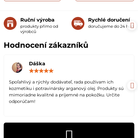
Ruční výroba
Rychlé doručení
produkty přímo od
doručujeme do 24 hodin
výrobců
Hodnocení zákazníků
Dáška
Hodnocení:
5
/
Spoľahlivý a rýchly dodávateľ, rada používam ich
5
kozmetiku i potravinársky arganový olej. Produkty sú
mimoriadne kvalitné a príjemné na pokožku. Určite
odporúčam!