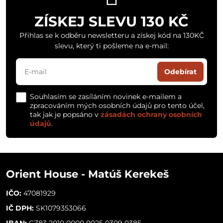
ZÍSKEJ SLEVU 130 KČ
Přihlas se k odběru newsletteru a získej kód na 130KČ
slevu, který ti pošleme na e-mail:
Odebírat
Souhlasím se zasíláním novinek e-mailem a
zpracováním mých osobních údajů pro tento účel,
tak jak je popsáno v
zásadách ochrany osobních
údajů
.
Orient House - Matúš Kerekeš
IČO:
47081929
IČ DPH:
SK1079353066
IBAN:
CZ83 2010 0000 0025 0309 0385