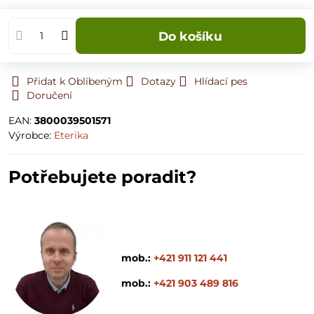
Do košíku
Přidat k Oblíbeným
Dotazy
Hlídací pes
Doručení
EAN:
3800039501571
Výrobce:
Eterika
Potřebujete poradit?
mob.:
+421 911 121 441
mob.:
+421 903 489 816