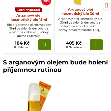
15%
Arganový olej
Letní Výprodej
kosmetický bio 30ml
Arganový olej
Arganový olej kosmetický bio
kosmetický bio 15ml
30ml ve skleněném obalu s
Bio arganový olej kosmetický
dávkovačem a krabičkou,
15ml ve skleněném obalu s
přímý dovoz z Maroka. Olej je
pipetou a krabičkou, přímý
určen pro vlasy, pleť a celé
dovoz z Maroka
tělo.
184 Kč
405 Kč
Skladem
Skladem
S arganovým olejem bude holení
příjemnou rutinou