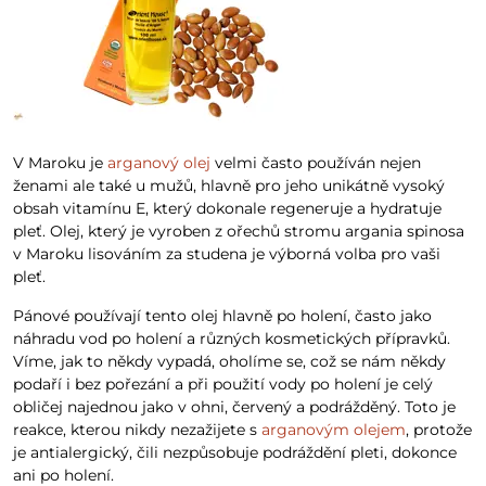
V Maroku je
arganový olej
velmi často používán nejen
ženami ale také u mužů, hlavně pro jeho unikátně vysoký
obsah vitamínu E, který dokonale regeneruje a hydratuje
pleť. Olej, který je vyroben z ořechů stromu argania spinosa
v Maroku lisováním za studena je výborná volba pro vaši
pleť.
Pánové používají tento olej hlavně po holení, často jako
náhradu vod po holení a různých kosmetických přípravků.
Víme, jak to někdy vypadá, oholíme se, což se nám někdy
podaří i bez pořezání a při použití vody po holení je celý
obličej najednou jako v ohni, červený a podrážděný. Toto je
reakce, kterou nikdy nezažijete s
arganovým olejem
, protože
je antialergický, čili nezpůsobuje podráždění pleti, dokonce
ani po holení.