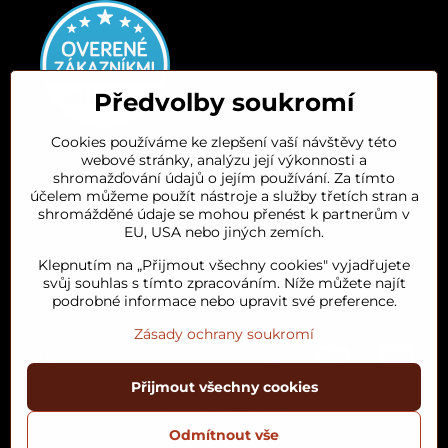
Předvolby soukromí
Cookies používáme ke zlepšení vaší návštěvy této
webové stránky, analýzu její výkonnosti a
Orient House
shromažďování údajů o jejím používání. Za tímto
účelem můžeme použít nástroje a služby třetích stran a
shromážděné údaje se mohou přenést k partnerům v
Arganový olej
EU, USA nebo jiných zemích.
Klepnutím na „Přijmout všechny cookies" vyjadřujete
Oblíbené kategorie
svůj souhlas s tímto zpracováním. Níže můžete najít
podrobné informace nebo upravit své preference.
Zásady ochrany soukromí
Přijmout všechny cookies
©
2026
Copyright
Předvolby soukromí
Zásady ochrany soukromí
Odmítnout vše