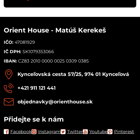
Orient House - Matúš Kerekeš
IČO:
47081929
IČ DPH:
SK1079353066
IBAN:
CZ83 2010 0000 0025 0309 0385
Kynceľovská cesta 57/25, 974 01 Kynceľová
+421 911 121 441
objednavky​@orienthouse​.sk
Přidejte se k nám
Facebook
Instagram
Twitter
Youtube
Pinterest