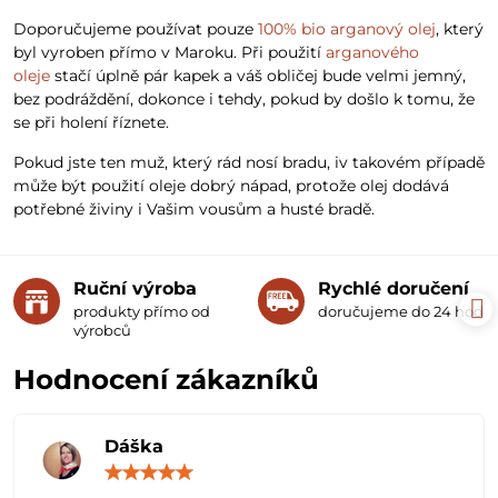
Doporučujeme používat pouze
100% bio arganový olej
, který
byl vyroben přímo v Maroku. Při použití
arganového
oleje
stačí úplně pár kapek a váš obličej bude velmi jemný,
bez podráždění, dokonce i tehdy, pokud by došlo k tomu, že
se při holení říznete.
Pokud jste ten muž, který rád nosí bradu, iv takovém případě
může být použití oleje dobrý nápad, protože olej dodává
potřebné živiny i Vašim vousům a husté bradě.
Ruční výroba
Rychlé doručení
produkty přímo od
doručujeme do 24 hodin
výrobců
Hodnocení zákazníků
Dáška
Hodnocení:
5