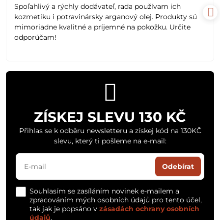
/
Spoľahlivý a rýchly dodávateľ, rada používam ich
5
kozmetiku i potravinársky arganový olej. Produkty sú
mimoriadne kvalitné a príjemné na pokožku. Určite
odporúčam!
ZÍSKEJ SLEVU 130 KČ
Přihlas se k odběru newsletteru a získej kód na 130KČ
slevu, který ti pošleme na e-mail:
Odebírat
Souhlasím se zasíláním novinek e-mailem a
zpracováním mých osobních údajů pro tento účel,
tak jak je popsáno v
zásadách ochrany osobních
údajů
.