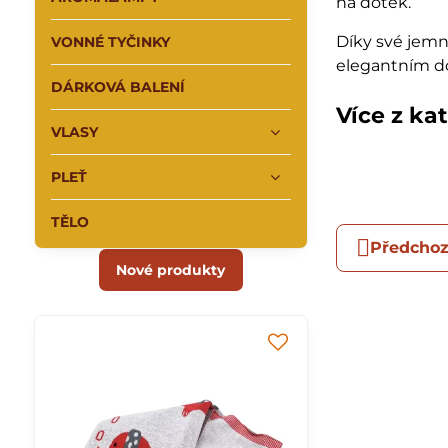
na dotek.
Díky své jem
VONNÉ TYČINKY
elegantním d
DÁRKOVÁ BALENÍ
Více z ka
VLASY
PLEŤ
TĚLO
Předchoz
Nové produkty