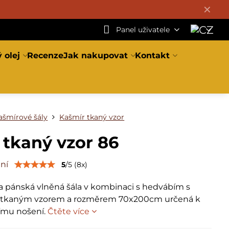
✕
Panel uživatele
 olej
Recenze
Jak nakupovat
Kontakt
ašmírové šály
Kašmír tkaný vzor
 tkaný vzor 86
ní
5
/
5
(
8
x)
 pánská vlněná šála v kombinaci s hedvábím s
 tkaným vzorem a rozměrem 70x200cm určená k
ímu nošení.
Čtěte více