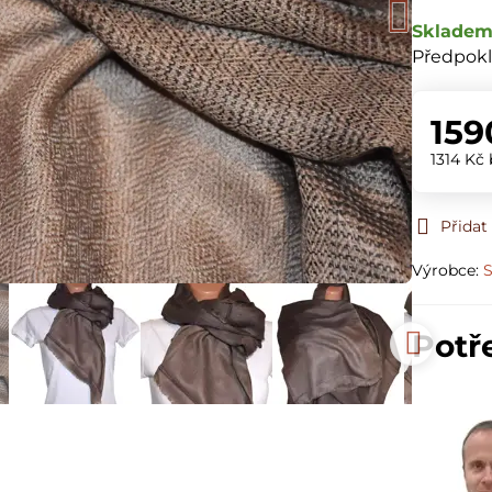
Sklade
Předpokl
159
1314 Kč
Přidat
Výrobce:
S
Potř