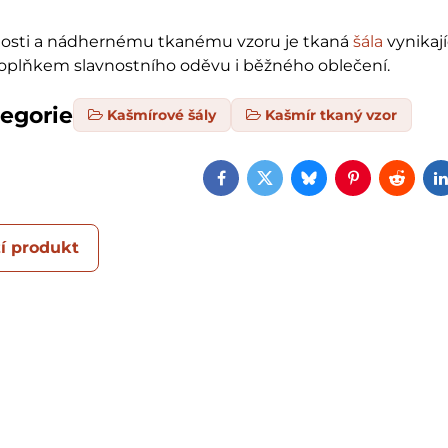
nosti a nádhernému tkanému vzoru je tkaná
šála
vynikaj
oplňkem slavnostního oděvu i běžného oblečení.
tegorie
Kašmírové šály
Kašmír tkaný vzor
Facebook
Twitter
Bluesky
Pinterest
Reddi
í produkt