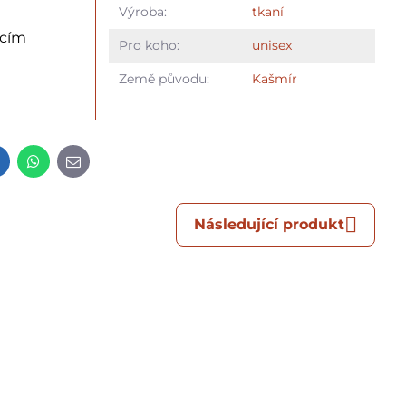
Výroba:
tkaní
ícím
Pro koho:
unisex
Země původu:
Kašmír
t
LinkedIn
WhatsApp
E-
mail
Následující produkt