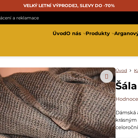
VELKÝ LETNÍ VÝPRODEJ, SLEVY DO -70%
rácení a reklamace
Úvod
O nás
Produkty
Arganový
Úvod
K
Šála
Hodnoce
Dámská a
krásným
celoročn