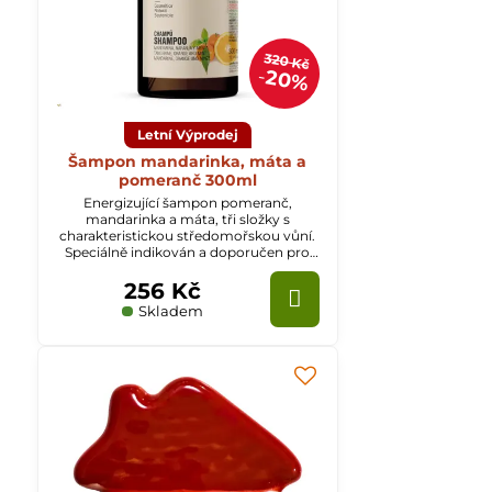
320 Kč
20%
Letní Výprodej
Šampon mandarinka, máta a
pomeranč 300ml
Energizující šampon pomeranč,
mandarinka a máta, tři složky s
charakteristickou středomořskou vůní.
Speciálně indikován a doporučen pro
mastné vlasy.
256 Kč
Skladem