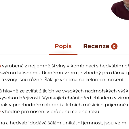
Popis
Recenze
0
a
vyrobená z nejjemnější vlny v kombinaci s hedvábím p
y svému krásnému tkanému vzoru je vhodný pro dámy i 
 a vzory jsou různé. Šála je vhodná na celoroční nošení.
á hlavně ze zvířat žijících ve vysokých nadmořských výšk
vysokou hřejivostí. Vynikající chrání před chladem v zim
pak v přechodném období a letních měsících příjemně c
y
vhodné pro nošení v průběhu celého roku.
a a hedvábí dodává šálám unikátní jemnost, jsou velmi