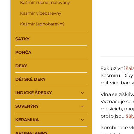
Kašmír ručně malovany
Kašmír vícebarevný
Kašmír jednobarevný
ŠÁTKY
PONČA
DEKY
Exkluzivní
šál
Kašmíru. Dík
DĚTSKÉ DEKY
mít více barev
INDICKÉ ŠPERKY
Vlna se získáv
Vyznačuje se 
SUVENÝRY
měsících, nao
proto jsou
šál
KERAMIKA
Kombinace vln
AROMALAMPY