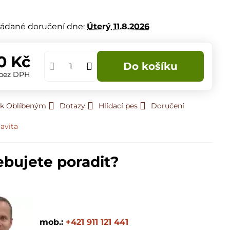
m
ádané doručení dne:
Úterý
11.8.2026
0 Kč
Do košíku
bez DPH
 k Oblíbeným
Dotazy
Hlídací pes
Doručení
avita
ebujete poradit?
mob.:
+421 911 121 441