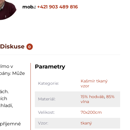
mob.:
+421 903 489 816
Diskuse
0
Parametry
římo v
pány. Může
Kašmír tkaný
Kategorie:
vzor
ách.
15% hodváb
,
85%
ních
Materiál:
vlna
hladí,
Velikost:
70x200cm
Vzor:
tkaný
 příjemné