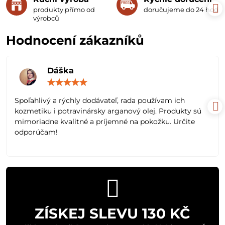
produkty přímo od
doručujeme do 24 hodin
výrobců
Hodnocení zákazníků
Dáška
Hodnocení:
5
/
Spoľahlivý a rýchly dodávateľ, rada používam ich
5
kozmetiku i potravinársky arganový olej. Produkty sú
mimoriadne kvalitné a príjemné na pokožku. Určite
odporúčam!
ZÍSKEJ SLEVU 130 KČ