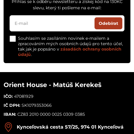
Přihlas se k odběru newsletteru a získej kód na 130KČ
slevu, který ti pošleme na e-mail:
Odebírat
Souhlasím se zasíláním novinek e-mailem a
zpracováním mých osobních údajů pro tento účel,
tak jak je popsáno v
zásadách ochrany osobních
údajů
.
Orient House - Matúš Kerekeš
IČO:
47081929
IČ DPH:
SK1079353066
IBAN:
CZ83 2010 0000 0025 0309 0385
Kynceľovská cesta 57/25, 974 01 Kynceľová