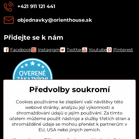
+421 911 121 441
objednavky​@orienthouse​.sk
Přidejte se k nám
Facebook
Instagram
Twitter
Youtube
Pinterest
Předvolby soukromí
Cookies používáme ke zlepšení vaší návštěvy této
webové stránky, analýzu její výkonnosti a
Orient House
shromažďování údajů o jejím používání. Za tímto
účelem můžeme použít nástroje a služby třetích stran a
shromážděné údaje se mohou přenést k partnerům v
Arganový olej
EU, USA nebo jiných zemích.