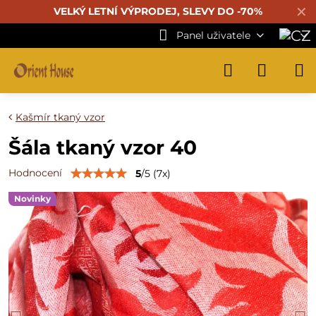
✕
VELKÝ LETNÍ VÝPRODEJ, SLEVY DO -70%
Panel uživatele
Kašmír tkaný vzor
Šála tkaný vzor 40
Hodnocení
5
/
5
(
7
x)
Novinky