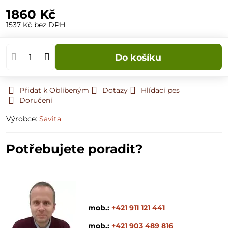
1860 Kč
1537 Kč
bez DPH
Do košíku
Přidat k Oblíbeným
Dotazy
Hlídací pes
Doručení
Výrobce:
Savita
Potřebujete poradit?
mob.:
+421 911 121 441
mob.:
+421 903 489 816