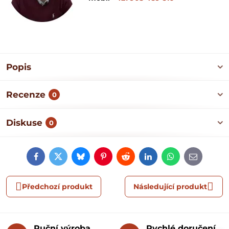
Popis
Recenze
0
Diskuse
0
Facebook
Twitter
Bluesky
Pinterest
Reddit
LinkedIn
WhatsApp
E-
mail
Předchozí produkt
Následující produkt
Ruční výroba
Rychlé doručení