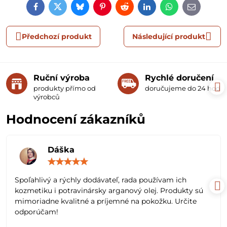
Facebook
Twitter
Bluesky
Pinterest
Reddit
LinkedIn
WhatsApp
E-
mail
Předchozí produkt
Následující produkt
Ruční výroba
Rychlé doručení
produkty přímo od
doručujeme do 24 hodin
výrobců
Hodnocení zákazníků
Dáška
Hodnocení:
5
/
Spoľahlivý a rýchly dodávateľ, rada používam ich
5
kozmetiku i potravinársky arganový olej. Produkty sú
mimoriadne kvalitné a príjemné na pokožku. Určite
odporúčam!