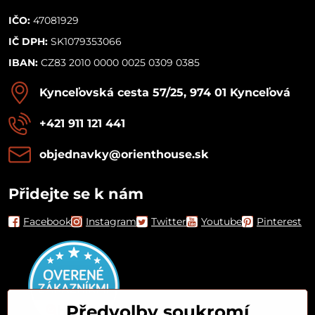
IČO:
47081929
IČ DPH:
SK1079353066
IBAN:
CZ83 2010 0000 0025 0309 0385
Kynceľovská cesta 57/25, 974 01 Kynceľová
+421 911 121 441
objednavky​@orienthouse​.sk
Přidejte se k nám
Facebook
Instagram
Twitter
Youtube
Pinterest
Předvolby soukromí