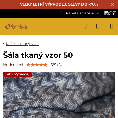
✕
VELKÝ LETNÍ VÝPRODEJ, SLEVY DO -70%
Panel uživatele
Kašmír tkaný vzor
Šála tkaný vzor 50
Hodnocení
5
/
5
(
5
x)
Letní Výprodej