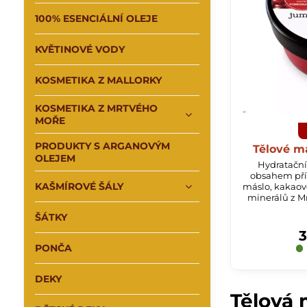
100% ESENCIÁLNÍ OLEJE
KVĚTINOVÉ VODY
KOSMETIKA Z MALLORKY
KOSMETIKA Z MRTVÉHO
MOŘE
PRODUKTY S ARGANOVÝM
Tělové m
OLEJEM
Hydratační 
obsahem pří
KAŠMÍROVÉ ŠÁLY
máslo, kakaové
minerálů z M
gr
ŠÁTKY
3
PONČA
DEKY
Tělová 