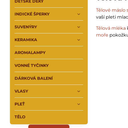
DĚTSKÉ DEKY
Tělové máslo 
INDICKÉ ŠPERKY
vaší pleti ml
SUVENÝRY
Tělová mléka
moře
pokožku 
KERAMIKA
AROMALAMPY
VONNÉ TYČINKY
DÁRKOVÁ BALENÍ
VLASY
PLEŤ
TĚLO