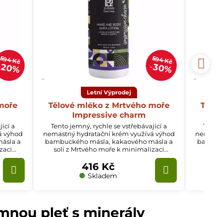
594 Kč
594 Kč
20%
30%
Letní Výprodej
moře
Tělové mléko z Mrtvého moře
Těl
Impressive charm
ící a
Tento jemný, rychle se vstřebávající a
Tent
á výhod
nemastný hydratační krém využívá výhod
nemast
ásla a
bambuckého másla, kakaového másla a
bambu
zaci
soli z Mrtvého moře k minimalizaci
sol
ním při
suchosti a ochranu před popraskáním při
such
416 Kč
emž
pravidelném používání, přičemž
pok
jemnou,
zanechává pokožku neuvěřitelně jemnou,
Skladem
hladkou a vyživenou.
mnou pleť s minerály