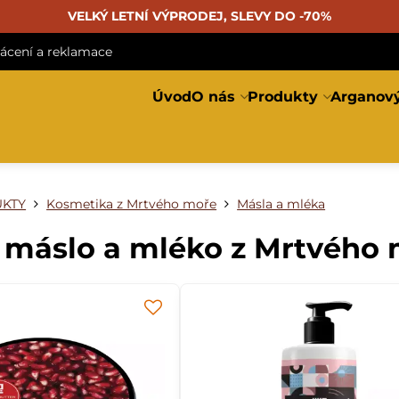
VELKÝ LETNÍ VÝPRODEJ, SLEVY DO -70%
rácení a reklamace
Úvod
O nás
Produkty
Arganový
KTY
Kosmetika z Mrtvého moře
Másla a mléka
 máslo a mléko z Mrtvého