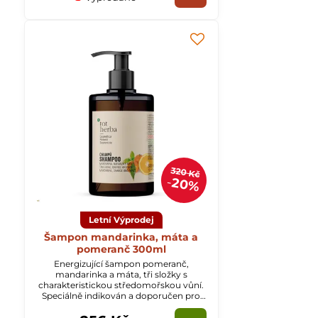
320 Kč
20%
Letní Výprodej
Šampon mandarinka, máta a
pomeranč 300ml
Energizující šampon pomeranč,
mandarinka a máta, tři složky s
charakteristickou středomořskou vůní.
Speciálně indikován a doporučen pro
mastné vlasy.