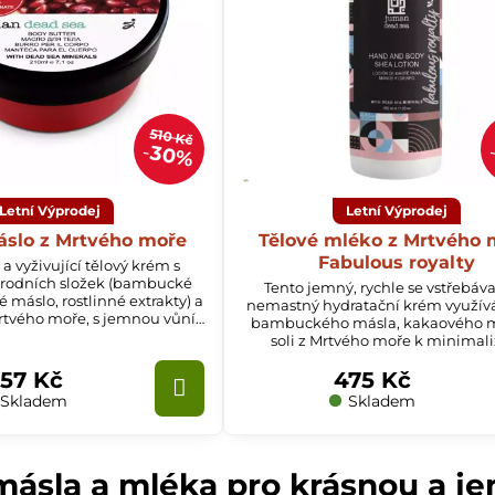
510 Kč
30%
Letní Výprodej
Letní Výprodej
áslo z Mrtvého moře
Tělové mléko z Mrtvého 
Fabulous royalty
a vyživující tělový krém s
rodních složek (bambucké
Tento jemný, rychle se vstřebávaj
 máslo, rostlinné extrakty) a
nemastný hydratační krém využív
rtvého moře, s jemnou vůní
bambuckého másla, kakaového m
anátového jablka.
soli z Mrtvého moře k minimali
suchosti a ochranu před popraská
57 Kč
475 Kč
pravidelném používání, přič
zanechává pokožku neuvěřitelně 
Skladem
Skladem
hladkou a vyživenou.
másla a mléka pro krásnou a je