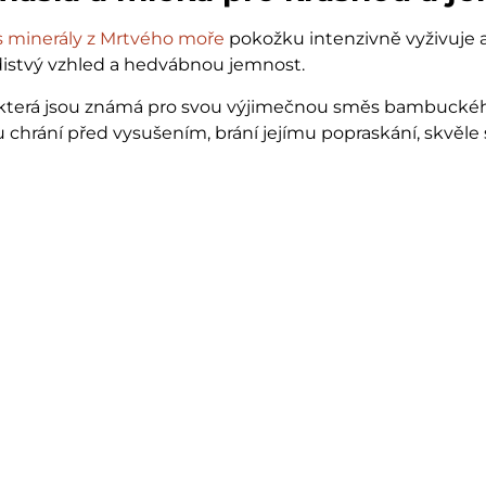
s minerály z Mrtvého moře
pokožku intenzivně vyživuje a
adistvý vzhled a hedvábnou jemnost.
která jsou známá pro svou výjimečnou směs bambuckéh
chrání před vysušením, brání jejímu popraskání, skvěle 