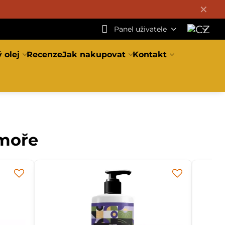
✕
Panel uživatele
 olej
Recenze
Jak nakupovat
Kontakt
 moře