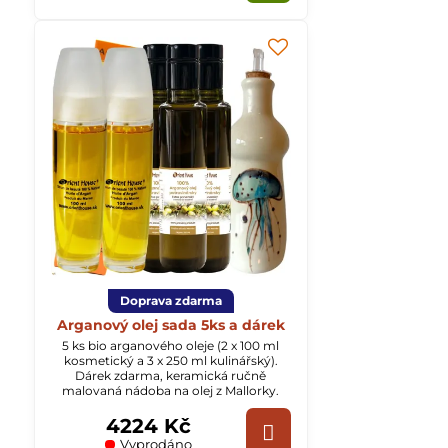
Doprava zdarma
Arganový olej sada 5ks a dárek
5 ks bio arganového oleje (2 x 100 ml
kosmetický a 3 x 250 ml kulinářský).
Dárek zdarma, keramická ručně
malovaná nádoba na olej z Mallorky.
4224 Kč
Vyprodáno