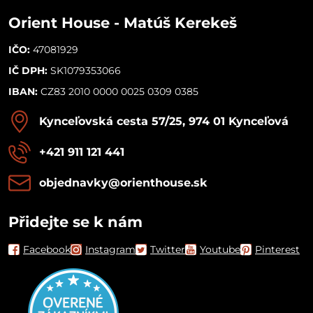
Orient House - Matúš Kerekeš
IČO:
47081929
IČ DPH:
SK1079353066
IBAN:
CZ83 2010 0000 0025 0309 0385
Kynceľovská cesta 57/25, 974 01 Kynceľová
+421 911 121 441
objednavky​@orienthouse​.sk
Přidejte se k nám
Facebook
Instagram
Twitter
Youtube
Pinterest