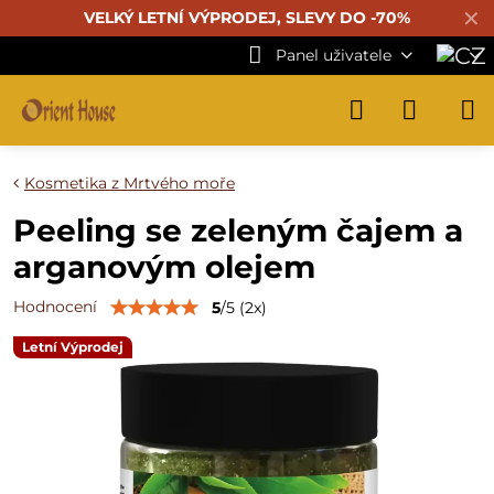
✕
VELKÝ LETNÍ VÝPRODEJ, SLEVY DO -70%
Panel uživatele
Kosmetika z Mrtvého moře
Peeling se zeleným čajem a
arganovým olejem
Hodnocení
5
/
5
(
2
x)
Letní Výprodej