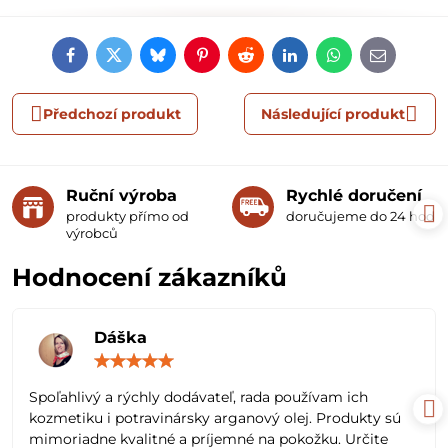
Facebook
Twitter
Bluesky
Pinterest
Reddit
LinkedIn
WhatsApp
E-
mail
Předchozí produkt
Následující produkt
Ruční výroba
Rychlé doručení
produkty přímo od
doručujeme do 24 hodin
výrobců
Hodnocení zákazníků
Dáška
Hodnocení:
5
/
Spoľahlivý a rýchly dodávateľ, rada používam ich
5
kozmetiku i potravinársky arganový olej. Produkty sú
mimoriadne kvalitné a príjemné na pokožku. Určite