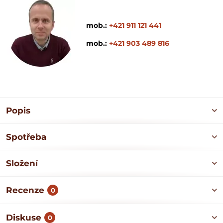
mob.:
+421 911 121 441
mob.:
+421 903 489 816
Popis
Spotřeba
Složení
Recenze
0
Diskuse
0