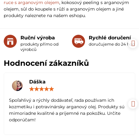
ruce s arganovým olejem
, kokosový peeling s arganovým
olejem, sůl do koupele s růží a arganovým olejem a jiné
produkty naleznete na našem eshopu.
Ruční výroba
Rychlé doručení
produkty přímo od
doručujeme do 24 hodin
výrobců
Hodnocení zákazníků
Dáška
Hodnocení:
5
/
Spoľahlivý a rýchly dodávateľ, rada používam ich
5
kozmetiku i potravinársky arganový olej. Produkty sú
mimoriadne kvalitné a príjemné na pokožku. Určite
odporúčam!