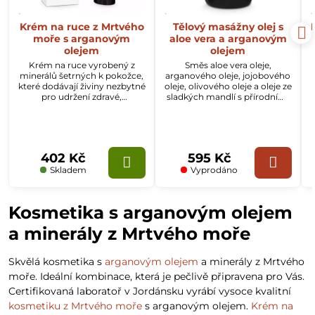
Krém na ruce z Mrtvého
Tělový masážny olej s
moře s arganovým
aloe vera a arganovým
olejem
olejem
Krém na ruce vyrobený z
Směs aloe vera oleje,
minerálů šetrných k pokožce,
arganového oleje, jojobového
které dodávají živiny nezbytné
oleje, olivového oleje a oleje ze
pro udržení zdravé,
sladkých mandlí s přírodními
hydratované a pružné
bylinkami a dalšími
pokožky. Kombinace
esenciálními oleji. Tento
minerálů a přírodních olejů.
masážní olej funguje jako
výborný stimulátor krevního
oběhu.
402 Kč
595 Kč
Skladem
Vyprodáno
Kosmetika s arganovým olejem
a minerály z Mrtvého moře
Skvělá kosmetika s
arganovým olejem
a minerály z Mrtvého
moře. Ideální kombinace, která je pečlivě připravena pro Vás.
Certifikovaná laboratoř v Jordánsku vyrábí vysoce kvalitní
kosmetiku z Mrtvého moře
s arganovým olejem.
Krém na