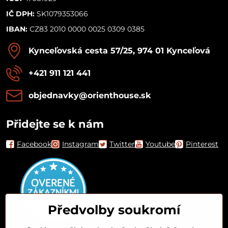
IČ DPH:
SK1079353066
IBAN:
CZ83 2010 0000 0025 0309 0385
Kynceľovská cesta 57/25, 974 01 Kynceľová
+421 911 121 441
objednavky​@orienthouse​.sk
Přidejte se k nám
Facebook
Instagram
Twitter
Youtube
Pinterest
Předvolby soukromí