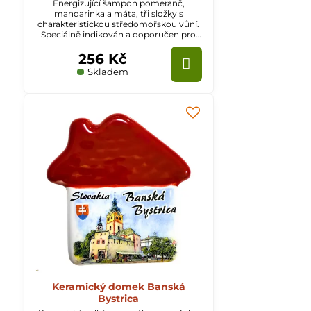
Energizující šampon pomeranč,
mandarinka a máta, tři složky s
charakteristickou středomořskou vůní.
Speciálně indikován a doporučen pro
mastné vlasy.
256 Kč
Skladem
Keramický domek Banská
Bystrica