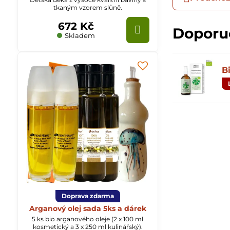
tkaným vzorem slůně.
672 Kč
Doporu
Skladem
B
Doprava zdarma
Arganový olej sada 5ks a dárek
5 ks bio arganového oleje (2 x 100 ml
kosmetický a 3 x 250 ml kulinářský).