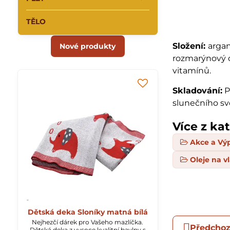
TĚLO
Složení:
argan
Nové produkty
rozmarýnový o
vitamínů.
Skladování:
P
slunečního sv
Více z ka
Akce a Vý
Oleje na v
Dětská deka Sloníky matná bílá
Nejhezčí dárek pro Vašeho mazlíčka.
Předchoz
Dětská deka z vysoce kvalitní bavlny s