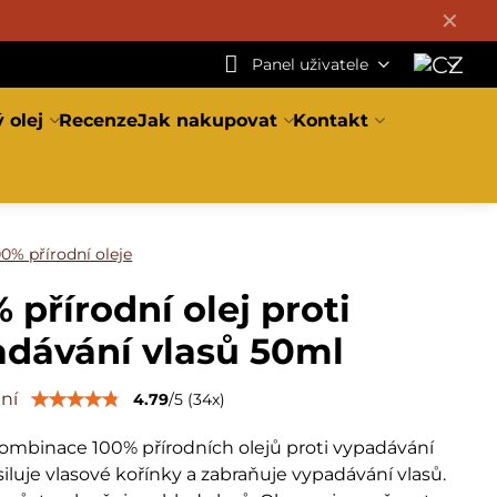
✕
Panel uživatele
 olej
Recenze
Jak nakupovat
Kontakt
00% přírodní oleje
 přírodní olej proti
adávání vlasů 50ml
ní
4.79
/
5
(
34
x)
ombinace 100% přírodních olejů proti vypadávání
siluje vlasové kořínky a zabraňuje vypadávání vlasů.