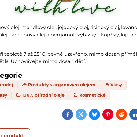
ový olej, mandlový olej, jojobový olej, ricinový olej, levand
lej, tymiánový olej a bergamot, výtažky z kopřivy, lopuc
ři teplotě 7 až 25°C, pevně uzavřeno, mimo dosah přím
ětla. Uchovávejte mimo dosah dětí.
tegorie
prodej
Produkty s arganovým olejem
Vlasy
lasy
100% přírodní oleje
kosmetické
Facebook
Twitter
Bluesky
Pinterest
Reddi
í produkt