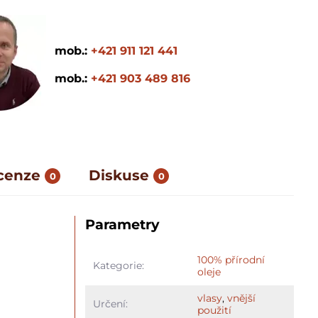
mob.:
+421 911 121 441
mob.:
+421 903 489 816
cenze
Diskuse
0
0
Parametry
100% přírodní
Kategorie:
oleje
vlasy
,
vnější
Určení:
použití