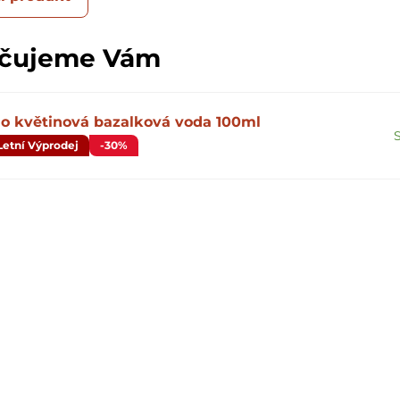
čujeme Vám
io květinová bazalková voda 100ml
Letní Výprodej
-30%