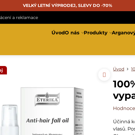
VELKÝ LETNÍ VÝPRODEJ, SLEVY DO -70%
rácení a reklamace
Úvod
O nás
Produkty
Arganový
Úvod
1
ej
100%
vyp
Hodnoce
Účinná k
vlasů. Po