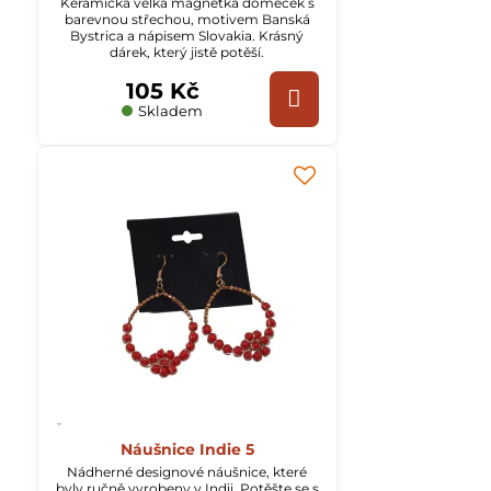
Keramická velká magnetka domeček s
barevnou střechou, motivem Banská
Bystrica a nápisem Slovakia. Krásný
dárek, který jistě potěší.
105 Kč
Skladem
Náušnice Indie 5
Nádherné designové náušnice, které
byly ručně vyrobeny v Indii. Potěšte se s