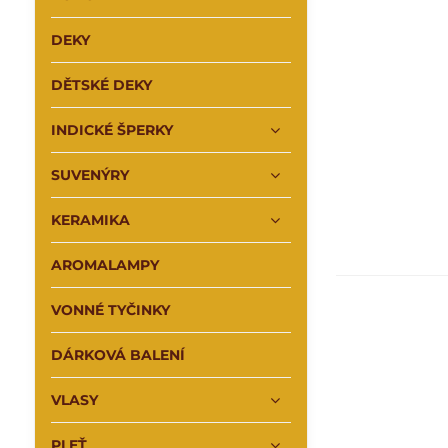
DEKY
DĚTSKÉ DEKY
INDICKÉ ŠPERKY
SUVENÝRY
KERAMIKA
AROMALAMPY
VONNÉ TYČINKY
DÁRKOVÁ BALENÍ
VLASY
PLEŤ