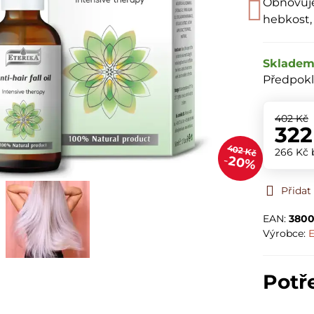
Obnovuje
hebkost, 
Sklade
Předpokl
402 Kč
322
402 Kč
266 Kč
20%
Přidat
EAN:
3800
Výrobce:
E
Potř