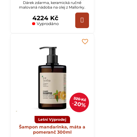
Dárek zdarma, keramická ručně
malovaná nádoba na olej z Mallorky.
4224 Kč
Vyprodáno
320 Kč
20%
Letní Výprodej
Šampon mandarinka, máta a
pomeranč 300ml