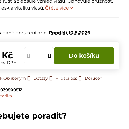
 růst a zlepšuje vzhled vlasů. Obnovuje pružnost,
lesk a vitalitu vlasů.
Čtěte více
m
ádané doručení dne:
Pondělí
10.8.2026
 Kč
Do košíku
bez DPH
 k Oblíbeným
Dotazy
Hlídací pes
Doručení
039500512
terika
ebujete poradit?