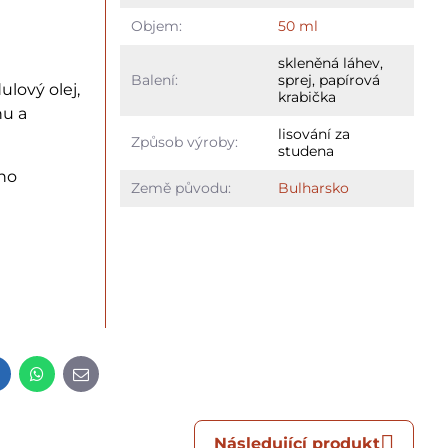
Objem:
50 ml
skleněná láhev,
Balení:
sprej, papírová
ulový olej,
krabička
hu a
lisování za
Způsob výroby:
studena
ého
Země původu:
Bulharsko
t
LinkedIn
WhatsApp
E-
mail
Následující produkt