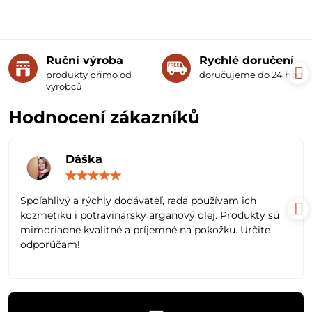
Ruční výroba
Rychlé doručení
produkty přímo od
doručujeme do 24 hodin
výrobců
Hodnocení zákazníků
Dáška
Hodnocení:
5
/
Spoľahlivý a rýchly dodávateľ, rada používam ich
5
kozmetiku i potravinársky arganový olej. Produkty sú
mimoriadne kvalitné a príjemné na pokožku. Určite
odporúčam!