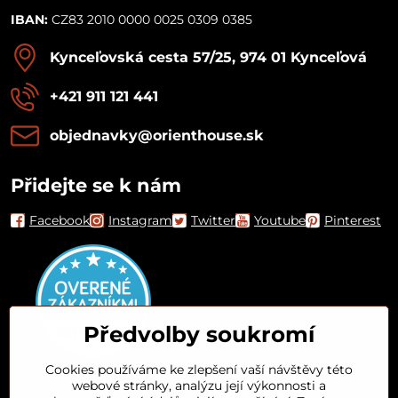
IBAN:
CZ83 2010 0000 0025 0309 0385
Kynceľovská cesta 57/25, 974 01 Kynceľová
+421 911 121 441
objednavky​@orienthouse​.sk
Přidejte se k nám
Facebook
Instagram
Twitter
Youtube
Pinterest
Předvolby soukromí
Cookies používáme ke zlepšení vaší návštěvy této
webové stránky, analýzu její výkonnosti a