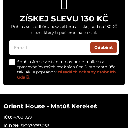
ZÍSKEJ SLEVU 130 KČ
Přihlas se k odběru newsletteru a získej kód na 130KČ
slevu, který ti pošleme na e-mail:
Odebírat
Souhlasím se zasíláním novinek e-mailem a
zpracováním mých osobních údajů pro tento účel,
tak jak je popsáno v
zásadách ochrany osobních
údajů
.
Orient House - Matúš Kerekeš
IČO:
47081929
IČ DPH:
SK1079353066