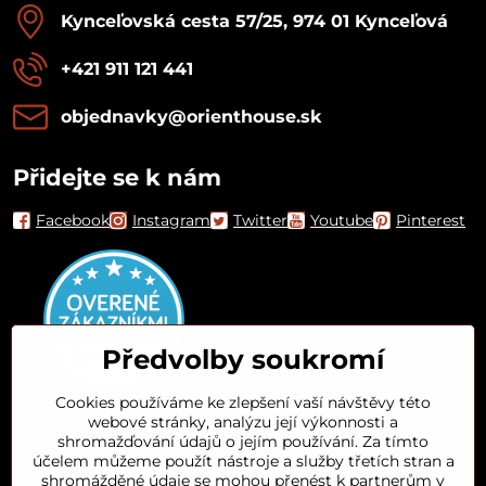
Kynceľovská cesta 57/25, 974 01 Kynceľová
+421 911 121 441
objednavky​@orienthouse​.sk
Přidejte se k nám
Facebook
Instagram
Twitter
Youtube
Pinterest
Předvolby soukromí
Cookies používáme ke zlepšení vaší návštěvy této
webové stránky, analýzu její výkonnosti a
Orient House
shromažďování údajů o jejím používání. Za tímto
účelem můžeme použít nástroje a služby třetích stran a
shromážděné údaje se mohou přenést k partnerům v