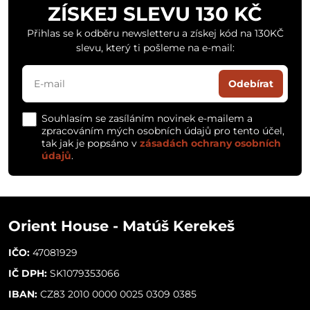
ZÍSKEJ SLEVU 130 KČ
Přihlas se k odběru newsletteru a získej kód na 130KČ
slevu, který ti pošleme na e-mail:
Odebírat
Souhlasím se zasíláním novinek e-mailem a
zpracováním mých osobních údajů pro tento účel,
tak jak je popsáno v
zásadách ochrany osobních
údajů
.
Orient House - Matúš Kerekeš
IČO:
47081929
IČ DPH:
SK1079353066
IBAN:
CZ83 2010 0000 0025 0309 0385