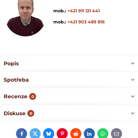
mob.:
+421 911 121 441
mob.:
+421 903 489 816
Popis
Spotřeba
Recenze
0
Diskuse
0
Facebook
Twitter
Bluesky
Pinterest
Reddit
LinkedIn
WhatsApp
E-