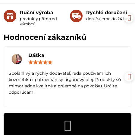
Ruční výroba
Rychlé doručení
produkty přímo od
doručujeme do 24 hodin
výrobců
Hodnocení zákazníků
Dáška
Hodnocení:
5
/
Spoľahlivý a rýchly dodávateľ, rada používam ich
5
kozmetiku i potravinársky arganový olej. Produkty sú
mimoriadne kvalitné a príjemné na pokožku. Určite
odporúčam!