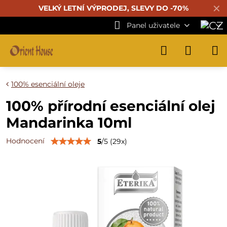
✕
VELKÝ LETNÍ VÝPRODEJ, SLEVY DO -70%
Panel uživatele
100% esenciální oleje
100% přírodní esenciální olej
Mandarinka 10ml
Hodnocení
5
/
5
(
29
x)