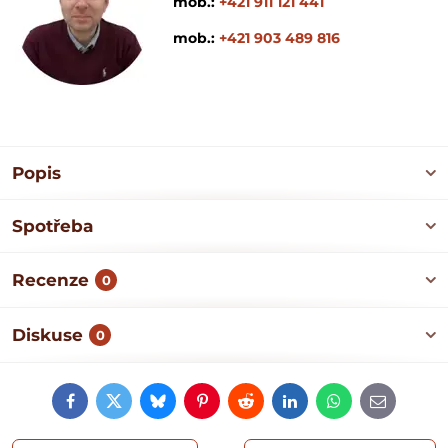
mob.:
+421 911 121 441
mob.:
+421 903 489 816
Popis
Spotřeba
Recenze
0
Diskuse
0
Facebook
Twitter
Bluesky
Pinterest
Reddit
LinkedIn
WhatsApp
E-
mail