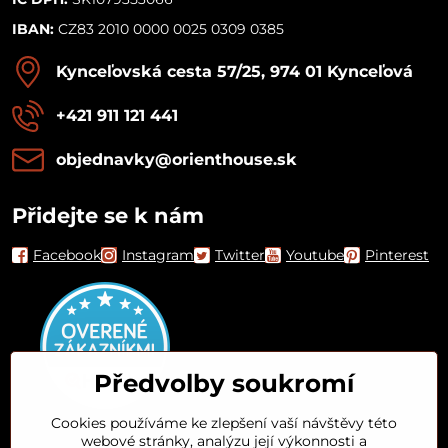
IBAN:
CZ83 2010 0000 0025 0309 0385
Kynceľovská cesta 57/25, 974 01 Kynceľová
+421 911 121 441
objednavky​@orienthouse​.sk
Přidejte se k nám
Facebook
Instagram
Twitter
Youtube
Pinterest
Předvolby soukromí
Cookies používáme ke zlepšení vaší návštěvy této
webové stránky, analýzu její výkonnosti a