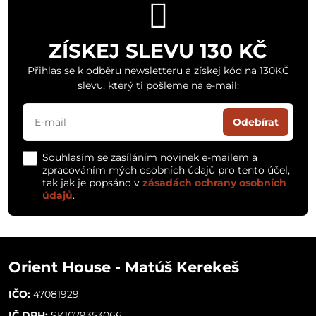
ZÍSKEJ SLEVU 130 KČ
Přihlas se k odběru newsletteru a získej kód na 130KČ
slevu, který ti pošleme na e-mail:
Odebírat
Souhlasím se zasíláním novinek e-mailem a
zpracováním mých osobních údajů pro tento účel,
tak jak je popsáno v
zásadách ochrany osobních
údajů
.
Orient House - Matúš Kerekeš
IČO:
47081929
IČ DPH:
SK1079353066