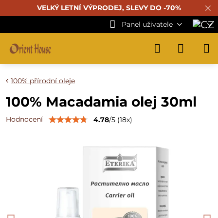
✕
VELKÝ LETNÍ VÝPRODEJ, SLEVY DO -70%
Panel uživatele
100% přírodní oleje
100% Macadamia olej 30ml
Hodnocení
4.78
/
5
(
18
x)