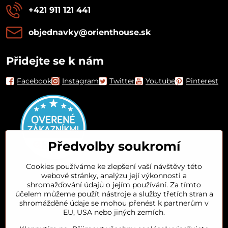
+421 911 121 441
objednavky​@orienthouse​.sk
Přidejte se k nám
Facebook
Instagram
Twitter
Youtube
Pinterest
Předvolby soukromí
Cookies používáme ke zlepšení vaší návštěvy této
webové stránky, analýzu její výkonnosti a
Orient House
shromažďování údajů o jejím používání. Za tímto
účelem můžeme použít nástroje a služby třetích stran a
shromážděné údaje se mohou přenést k partnerům v
Arganový olej
EU, USA nebo jiných zemích.