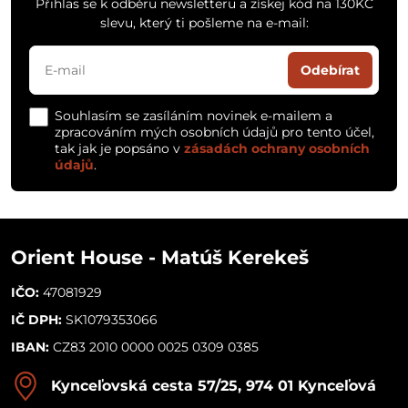
Přihlas se k odběru newsletteru a získej kód na 130KČ
slevu, který ti pošleme na e-mail:
Odebírat
Souhlasím se zasíláním novinek e-mailem a
zpracováním mých osobních údajů pro tento účel,
tak jak je popsáno v
zásadách ochrany osobních
údajů
.
Orient House - Matúš Kerekeš
IČO:
47081929
IČ DPH:
SK1079353066
IBAN:
CZ83 2010 0000 0025 0309 0385
Kynceľovská cesta 57/25, 974 01 Kynceľová