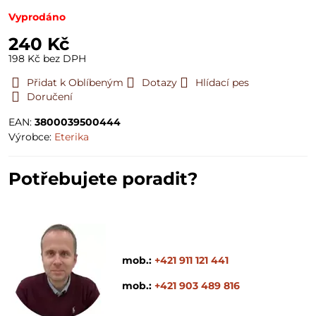
Vyprodáno
240 Kč
198 Kč
bez DPH
Přidat k Oblíbeným
Dotazy
Hlídací pes
Doručení
EAN:
3800039500444
Výrobce:
Eterika
Potřebujete poradit?
mob.:
+421 911 121 441
mob.:
+421 903 489 816