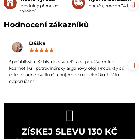
produkty přímo od
doručujeme do 24 hodin
výrobců
Hodnocení zákazníků
Dáška
Hodnocení:
5
/
Spoľahlivý a rýchly dodávateľ, rada používam ich
5
kozmetiku i potravinársky arganový olej. Produkty sú
mimoriadne kvalitné a príjemné na pokožku. Určite
odporúčam!
ZÍSKEJ SLEVU 130 KČ