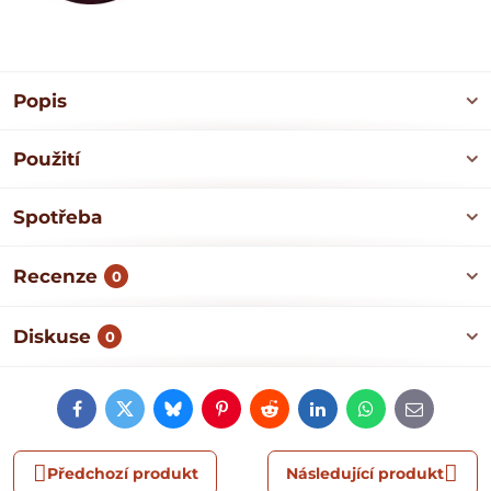
Popis
Použití
Spotřeba
Recenze
0
Diskuse
0
Facebook
Twitter
Bluesky
Pinterest
Reddit
LinkedIn
WhatsApp
E-
mail
Předchozí produkt
Následující produkt