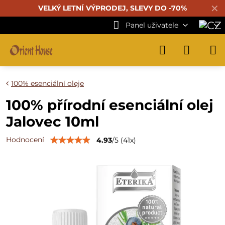
✕
VELKÝ LETNÍ VÝPRODEJ, SLEVY DO -70%
Panel uživatele
100% esenciální oleje
100% přírodní esenciální olej
Jalovec 10ml
Hodnocení
4.93
/
5
(
41
x)