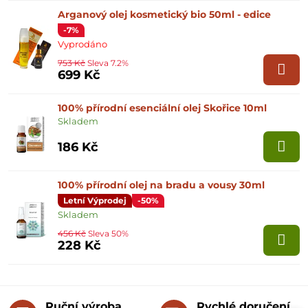
Arganový olej kosmetický bio 50ml - edice
-7%
Vyprodáno
753 Kč
Sleva 7.2%
699 Kč
100% přírodní esenciální olej Skořice 10ml
Skladem
186 Kč
100% přírodní olej na bradu a vousy 30ml
Letní Výprodej
-50%
Skladem
456 Kč
Sleva 50%
228 Kč
Ruční výroba
Rychlé doručení