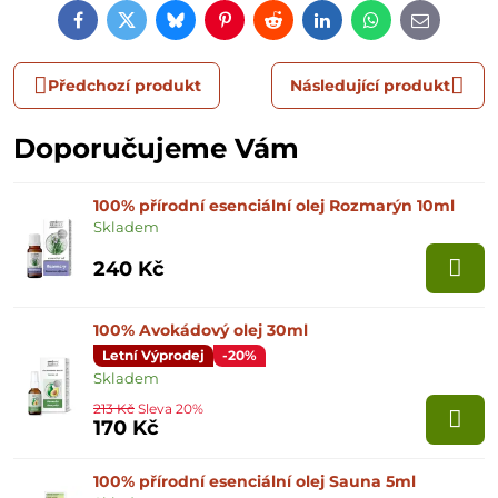
Facebook
Twitter
Bluesky
Pinterest
Reddit
LinkedIn
WhatsApp
E-
mail
Předchozí produkt
Následující produkt
Doporučujeme Vám
100% přírodní esenciální olej Rozmarýn 10ml
Skladem
240 Kč
100% Avokádový olej 30ml
Letní Výprodej
-20%
Skladem
213 Kč
Sleva 20%
170 Kč
100% přírodní esenciální olej Sauna 5ml