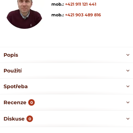
mob.:
+421 911 121 441
mob.:
+421 903 489 816
Popis
Použití
Spotřeba
Recenze
0
Diskuse
0