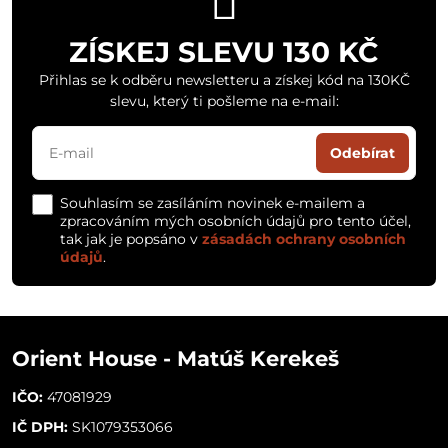
ZÍSKEJ SLEVU 130 KČ
Přihlas se k odběru newsletteru a získej kód na 130KČ
slevu, který ti pošleme na e-mail:
Odebírat
Souhlasím se zasíláním novinek e-mailem a
zpracováním mých osobních údajů pro tento účel,
tak jak je popsáno v
zásadách ochrany osobních
údajů
.
Orient House - Matúš Kerekeš
IČO:
47081929
IČ DPH:
SK1079353066