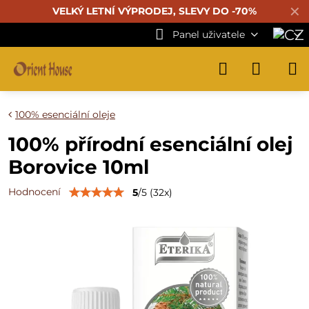
✕
VELKÝ LETNÍ VÝPRODEJ, SLEVY DO -70%
Panel uživatele
100% esenciální oleje
100% přírodní esenciální olej
Borovice 10ml
Hodnocení
5
/
5
(
32
x)