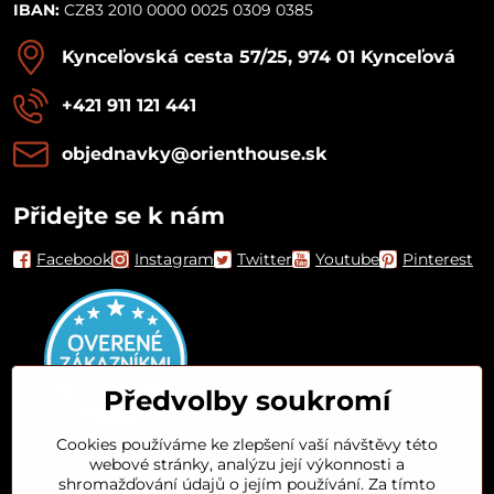
IBAN:
CZ83 2010 0000 0025 0309 0385
Kynceľovská cesta 57/25, 974 01 Kynceľová
+421 911 121 441
objednavky​@orienthouse​.sk
Přidejte se k nám
Facebook
Instagram
Twitter
Youtube
Pinterest
Předvolby soukromí
Cookies používáme ke zlepšení vaší návštěvy této
webové stránky, analýzu její výkonnosti a
Orient House
shromažďování údajů o jejím používání. Za tímto