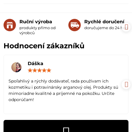
Ruční výroba
Rychlé doručení
produkty přímo od
doručujeme do 24 hodin
výrobců
Hodnocení zákazníků
Dáška
Hodnocení:
5
/
Spoľahlivý a rýchly dodávateľ, rada používam ich
5
kozmetiku i potravinársky arganový olej. Produkty sú
mimoriadne kvalitné a príjemné na pokožku. Určite
odporúčam!