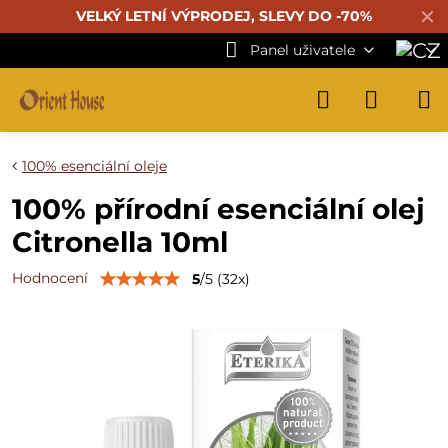
✕
VELKÝ LETNÍ VÝPRODEJ, SLEVY DO -70%
Panel uživatele
100% esenciální oleje
100% přírodní esenciální olej
Citronella 10ml
Hodnocení
5
/
5
(
32
x)