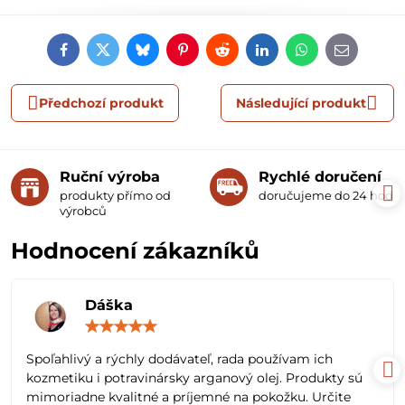
Facebook
Twitter
Bluesky
Pinterest
Reddit
LinkedIn
WhatsApp
E-
mail
Předchozí produkt
Následující produkt
Ruční výroba
Rychlé doručení
produkty přímo od
doručujeme do 24 hodin
výrobců
Hodnocení zákazníků
Dáška
Hodnocení:
5
/
Spoľahlivý a rýchly dodávateľ, rada používam ich
5
kozmetiku i potravinársky arganový olej. Produkty sú
mimoriadne kvalitné a príjemné na pokožku. Určite