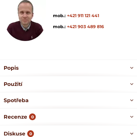
mob.:
+421 911 121 441
mob.:
+421 903 489 816
Popis
Použití
Spotřeba
Recenze
0
Diskuse
0