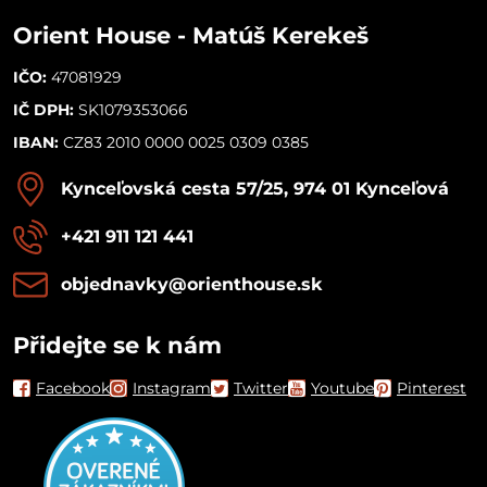
Orient House - Matúš Kerekeš
IČO:
47081929
IČ DPH:
SK1079353066
IBAN:
CZ83 2010 0000 0025 0309 0385
Kynceľovská cesta 57/25, 974 01 Kynceľová
+421 911 121 441
objednavky​@orienthouse​.sk
Přidejte se k nám
Facebook
Instagram
Twitter
Youtube
Pinterest