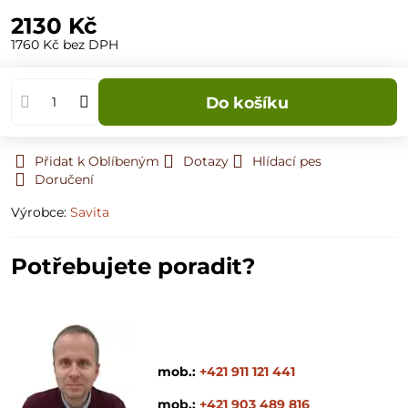
2130 Kč
1760 Kč
bez DPH
Do košíku
Přidat k Oblíbeným
Dotazy
Hlídací pes
Doručení
Výrobce:
Savita
Potřebujete poradit?
mob.:
+421 911 121 441
mob.:
+421 903 489 816