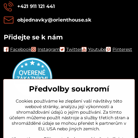
+421 911 121 441
objednavky​@orienthouse​.sk
Přidejte se k nám
Facebook
Instagram
Twitter
Youtube
Pinterest
Předvolby soukromí
Cookies používáme ke zlepšení vaší návštěvy této
webové stránky, analýzu její výkonnosti a
Orient House
shromažďování údajů o jejím používání. Za tímto
účelem můžeme použít nástroje a služby třetích stran a
shromážděné údaje se mohou přenést k partnerům v
Arganový olej
EU, USA nebo jiných zemích.