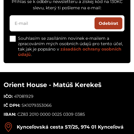
Přihlas se k odběru newsletteru a získej kód na 130KČ
slevu, který ti pošleme na e-mail:
Odebírat
Souhlasím se zasíláním novinek e-mailem a
zpracováním mých osobních údajů pro tento účel,
tak jak je popsáno v
zásadách ochrany osobních
údajů
.
Orient House - Matúš Kerekeš
IČO:
47081929
IČ DPH:
SK1079353066
IBAN:
CZ83 2010 0000 0025 0309 0385
Kynceľovská cesta 57/25, 974 01 Kynceľová