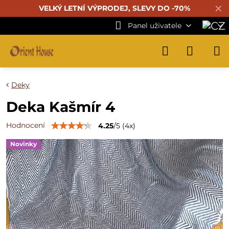
✕
VELKÝ LETNÍ VÝPRODEJ, SLEVY DO -70%
Panel uživatele
Deky
Deka Kašmír 4
Hodnocení
4.25
/
5
(
4
x)
Novinky