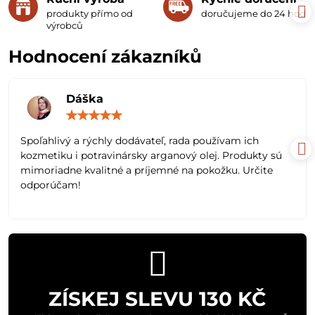
produkty přímo od
doručujeme do 24 hodin
výrobců
Hodnocení zákazníků
Dáška
Hodnocení:
5
/
Spoľahlivý a rýchly dodávateľ, rada používam ich
5
kozmetiku i potravinársky arganový olej. Produkty sú
mimoriadne kvalitné a príjemné na pokožku. Určite
odporúčam!
ZÍSKEJ SLEVU 130 KČ