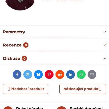
Parametry
Recenze
0
Diskuse
0
Facebook
Twitter
Bluesky
Pinterest
Reddit
LinkedIn
WhatsApp
E-
mail
Předchozí produkt
Následující produkt
Ruční výroba
Rychlé doručení