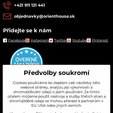
+421 911 121 441
objednavky​@orienthouse​.sk
Přidejte se k nám
Facebook
Instagram
Twitter
Youtube
Pinterest
Předvolby soukromí
Cookies používáme ke zlepšení vaší návštěvy této
webové stránky, analýzu její výkonnosti a
Orient House
shromažďování údajů o jejím používání. Za tímto
účelem můžeme použít nástroje a služby třetích stran a
shromážděné údaje se mohou přenést k partnerům v
Arganový olej
EU, USA nebo jiných zemích.