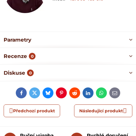
Parametry
Recenze
0
Diskuse
0
Facebook
Twitter
Bluesky
Pinterest
Reddit
LinkedIn
WhatsApp
E-
mail
Předchozí produkt
Následující produkt
Ruční výroba
Rychlé doručení