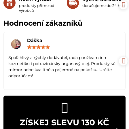
produkty přímo od
doručujeme do 24 hodin
výrobců
Hodnocení zákazníků
Dáška
Hodnocení:
5
/
Spoľahlivý a rýchly dodávateľ, rada používam ich
5
kozmetiku i potravinársky arganový olej. Produkty sú
mimoriadne kvalitné a príjemné na pokožku. Určite
odporúčam!
ZÍSKEJ SLEVU 130 KČ