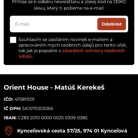
Přihlas se k odběru newsletteru a získej kód na 130KČ
slevu, který ti pošleme na e-mail:
Odebírat
Souhlasím se zasíláním novinek e-mailem a
zpracováním mých osobních údajů pro tento účel,
tak jak je popsáno v
zásadách ochrany osobních
údajů
.
Orient House - Matúš Kerekeš
IČO:
47081929
IČ DPH:
SK1079353066
IBAN:
CZ83 2010 0000 0025 0309 0385
Kynceľovská cesta 57/25, 974 01 Kynceľová