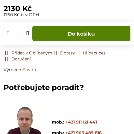
2130 Kč
1760 Kč
bez DPH
Do košíku
Přidat k Oblíbeným
Dotazy
Hlídací pes
Doručení
Výrobce:
Savita
Potřebujete poradit?
mob.:
+421 911 121 441
mob.:
+421 903 489 816