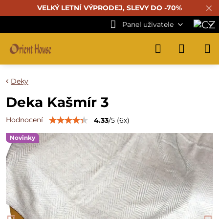
✕
VELKÝ LETNÍ VÝPRODEJ, SLEVY DO -70%
Panel uživatele
Deky
Deka Kašmír 3
Hodnocení
4.33
/
5
(
6
x)
Novinky