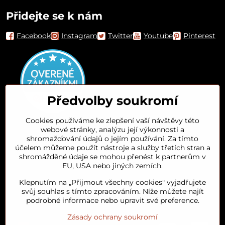
Přidejte se k nám
Facebook
Instagram
Twitter
Youtube
Pinterest
Předvolby soukromí
Cookies používáme ke zlepšení vaší návštěvy této
webové stránky, analýzu její výkonnosti a
Orient House
shromažďování údajů o jejím používání. Za tímto
účelem můžeme použít nástroje a služby třetích stran a
shromážděné údaje se mohou přenést k partnerům v
Arganový olej
EU, USA nebo jiných zemích.
Klepnutím na „Přijmout všechny cookies" vyjadřujete
Oblíbené kategorie
svůj souhlas s tímto zpracováním. Níže můžete najít
podrobné informace nebo upravit své preference.
Zásady ochrany soukromí