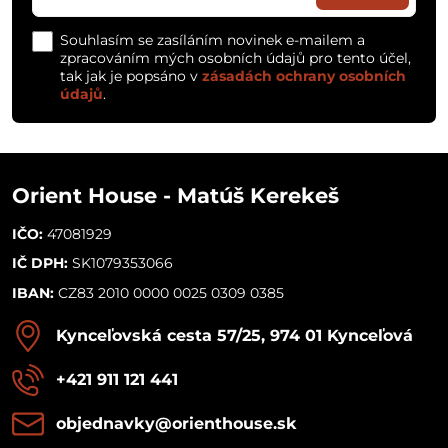
Souhlasím se zasíláním novinek e-mailem a
zpracováním mých osobních údajů pro tento účel,
tak jak je popsáno v
zásadách ochrany osobních
údajů
.
Orient House - Matúš Kerekeš
IČO:
47081929
IČ DPH:
SK1079353066
IBAN:
CZ83 2010 0000 0025 0309 0385
Kynceľovská cesta 57/25, 974 01 Kynceľová
+421 911 121 441
objednavky​@orienthouse​.sk