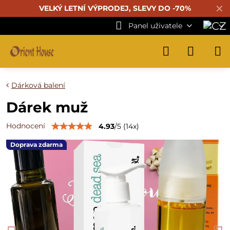
✕
VELKÝ LETNÍ VÝPRODEJ, SLEVY DO -70%
Panel uživatele
Dárková balení
Dárek muž
Hodnocení
4.93
/
5
(
14
x)
Doprava zdarma