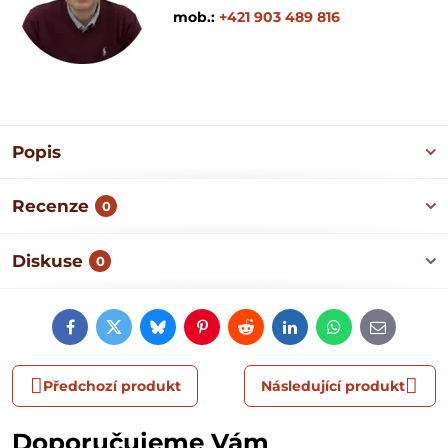
mob.:
+421 903 489 816
Popis
Recenze
0
Diskuse
0
Facebook
Twitter
Bluesky
Pinterest
Reddit
LinkedIn
WhatsApp
E-
mail
Předchozí produkt
Následující produkt
Doporučujeme Vám