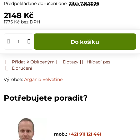
Předpokládané doručení dne:
Zítra
7.8.2026
2148 Kč
1775 Kč
bez DPH
Do košíku
Přidat k Oblíbeným
Dotazy
Hlídací pes
Doručení
Výrobce:
Argania Velvetine
Potřebujete poradit?
mob.:
+421 911 121 441