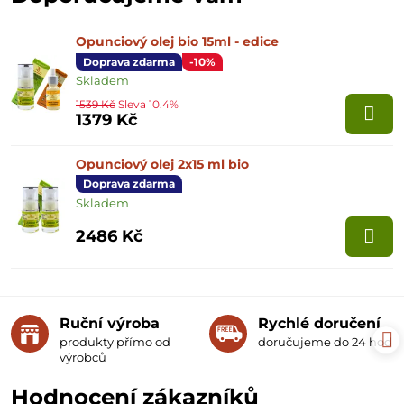
Opunciový olej bio 15ml - edice
Doprava zdarma
-10%
Skladem
1539 Kč
Sleva 10.4%
1379 Kč
Opunciový olej 2x15 ml bio
Doprava zdarma
Skladem
2486 Kč
Ruční výroba
Rychlé doručení
produkty přímo od
doručujeme do 24 hodin
výrobců
Hodnocení zákazníků