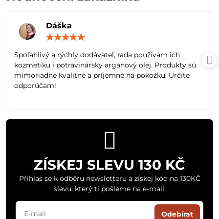
Dáška
Hodnocení:
5
/
Spoľahlivý a rýchly dodávateľ, rada používam ich
5
kozmetiku i potravinársky arganový olej. Produkty sú
mimoriadne kvalitné a príjemné na pokožku. Určite
odporúčam!
ZÍSKEJ SLEVU 130 KČ
Přihlas se k odběru newsletteru a získej kód na 130KČ
slevu, který ti pošleme na e-mail:
Odebírat