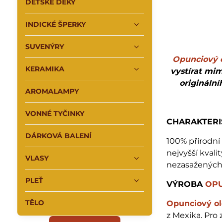
DĚTSKÉ DEKY
INDICKÉ ŠPERKY
SUVENÝRY
Opunciový o
KERAMIKA
vystírat mi
origináln
AROMALAMPY
VONNÉ TYČINKY
CHARAKTERI
DÁRKOVÁ BALENÍ
100% přírodní
nejvyšší kvalit
VLASY
nezasažených 
PLEŤ
VÝROBA
OP
TĚLO
Opunciový ol
z Mexika. Pro 