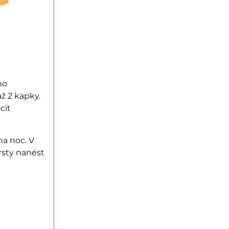
ho
až 2 kapky.
cit
na noc. V
rsty nanést