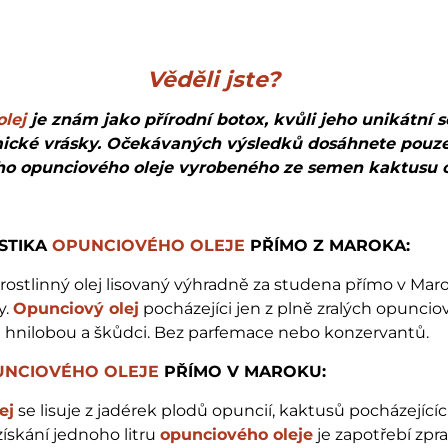
Věděli jste?
lej
je znám jako přírodní botox, kvůli jeho unikátní 
mické vrásky. Očekávaných výsledků dosáhnete pouz
ího opunciového oleje vyrobeného ze semen kaktusu 
STIKA
OPUNCIOVÉHO OLEJE
PŘÍMO Z MAROKA:
 rostlinný olej lisovaný výhradně za studena přímo v Mar
y.
Opunciový olej
pocházejíci jen z plně zralých opunci
hnilobou a škůdci. Bez parfemace nebo konzervantů.
UNCIOVÉHO OLEJE
PŘÍMO V MAROKU:
ej
se lisuje z jadérek plodů opuncií, kaktusů pocházejíc
získání jednoho litru
opunciového oleje
je zapotřebí zpr