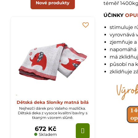
Nové produkty
téměř 1400kg 
ÚČINKY
OPU
stimuluje 
vyrovnává 
zjemňuje a
napomáhá 
má zklidňuj
působí na 
zklidňuje z
Dětská deka Sloníky matná bílá
Nejhezčí dárek pro Vašeho mazlíčka.
Dětská deka z vysoce kvalitní bavlny s
tkaným vzorem slůně.
672 Kč
Skladem