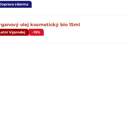
Doprava zdarma
rganový olej kosmetický bio 15ml
Letní Výprodej
-15%