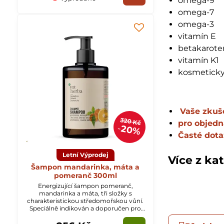
omega-9
omega-7
omega-3
vitamín E
betakarote
vitamín K1
kosmeticky
Vaše zkuš
320 Kč
pro objed
20%
Časté dota
Letní Výprodej
Více z ka
Šampon mandarinka, máta a
pomeranč 300ml
Energizující šampon pomeranč,
mandarinka a máta, tři složky s
charakteristickou středomořskou vůní.
Speciálně indikován a doporučen pro
mastné vlasy.