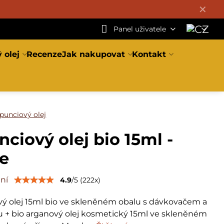
✕
Panel uživatele
 olej
Recenze
Jak nakupovat
Kontakt
punciový olej
ciový olej bio 15ml -
ce
ní
4.9
/
5
(
222
x)
ý olej 15ml bio ve skleněném obalu s dávkovačem a
u + bio arganový olej kosmetický 15ml ve skleněném