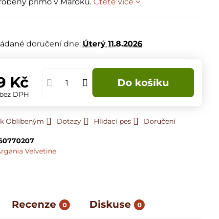
yrobený přímo v Maroku.
Čtěte více
m
ádané doručení dne:
Úterý
11.8.2026
9 Kč
Do košíku
bez DPH
 k Oblíbeným
Dotazy
Hlídací pes
Doručení
260770207
rgania Velvetine
Recenze
Diskuse
0
0