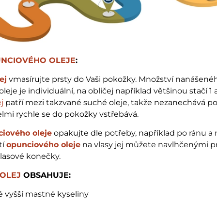
NCIOVÉHO OLEJE
:
ej
vmasírujte prsty do Vaši pokožky. Množství nanášené
eje je individuální, na obličej například většinou stačí 1 
j
patří mezi takzvané suché oleje, takže nezanechává po
elmi rychle se do pokožky vstřebává.
iového oleje
opakujte dle potřeby, například po ránu a 
tí
opunciového oleje
na vlasy jej můžete navlhčenými p
vlasové konečky.
OLEJ
OBSAHUJE:
 vyšší mastné kyseliny