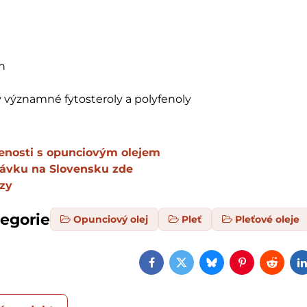
n
 významné fytosteroly a polyfenoly
enosti s opunciovým olejem
návku na Slovensku zde
zy
tegorie
Opunciový olej
Pleť
Pleťové oleje
Facebook
Twitter
Bluesky
Pinterest
Reddi