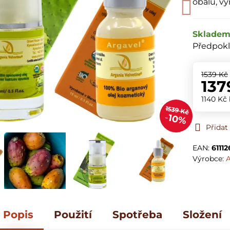
obalu, v
Sklade
Předpokl
1539 Kč
137
1140 Kč
1539 Kč
10%
Přidat
EAN:
6111
Výrobce:
A
Popis
Použití
Spotřeba
Složení