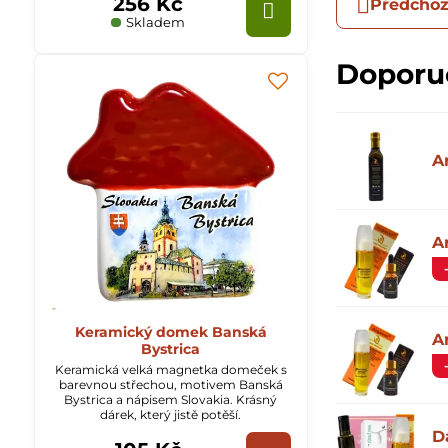
256 Kč
Předchoz
Skladem
Doporu
A
A
Keramický domek Banská
A
Bystrica
Keramická velká magnetka domeček s
barevnou střechou, motivem Banská
Bystrica a nápisem Slovakia. Krásný
dárek, který jistě potěší.
D