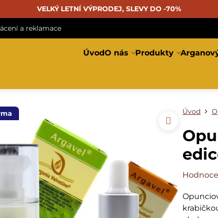
VELKÝ LETNÍ VÝPRODEJ, SLEVY DO -70%
rácení a reklamace
Úvod
O nás
Produkty
Arganový
Úvod
O
rma
Opun
edi
Hodnoce
Opunciov
krabičko