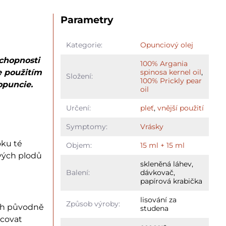
Parametry
Kategorie:
Opunciový olej
schopnosti
100% Argania
e použitím
spinosa kernel oil
,
Složení:
100% Prickly pear
opuncie.
oil
Určení:
pleť
,
vnější použití
Symptomy:
Vrásky
oku té
Objem:
15 ml + 15 ml
ových plodů
skleněná láhev,
Balení:
dávkovač,
papírová krabička
lisování za
Způsob výroby:
ích původně
studena
acovat