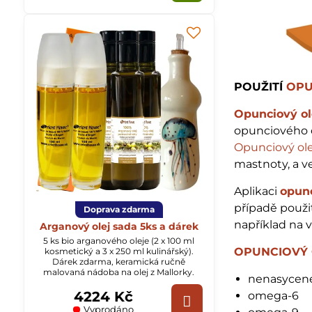
POUŽITÍ
OPU
Opunciový ol
opunciového ol
Opunciový ole
mastnoty, a v
Aplikaci
opunc
případě použi
Doprava zdarma
například na 
Arganový olej sada 5ks a dárek
5 ks bio arganového oleje (2 x 100 ml
OPUNCIOVÝ 
kosmetický a 3 x 250 ml kulinářský).
Dárek zdarma, keramická ručně
malovaná nádoba na olej z Mallorky.
nenasycené
4224 Kč
omega-6
Vyprodáno