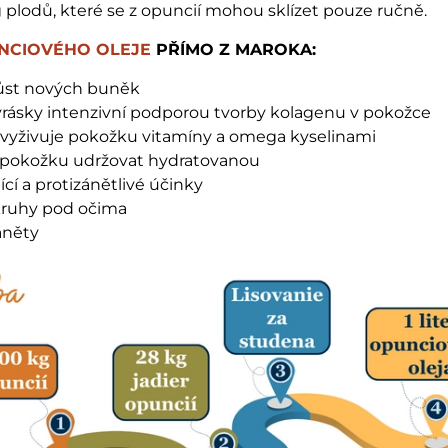
plodů, které se z opuncií mohou sklízet pouze ručně.
NCIOVÉHO OLEJE
PŘÍMO Z MAROKA:
růst nových buněk
vrásky intenzivní podporou tvorby kolagenu v pokožce
 vyživuje pokožku vitamíny a omega kyselinami
pokožku udržovat hydratovanou
ící a protizánětlivé účinky
kruhy pod očima
áněty