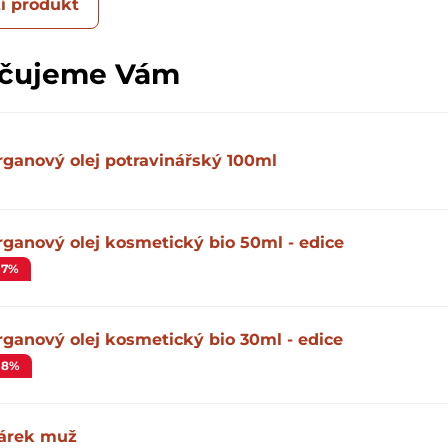
í produkt
čujeme Vám
rganový olej potravinářský 100ml
rganový olej kosmetický bio 50ml - edice
-7%
rganový olej kosmetický bio 30ml - edice
-8%
árek muž