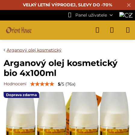
✕
VELKÝ LETNÍ VÝPRODEJ, SLEVY DO -70%
Panel uživatele
Arganový olej kosmetický
Arganový olej kosmetický
bio 4x100ml
Hodnocení
5
/
5
(
76
x)
Doprava zdarma