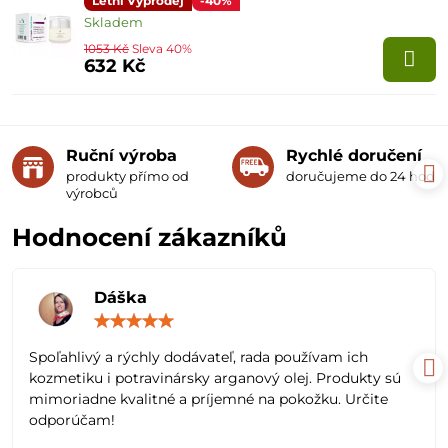
Letní Výprodej
-40%
Skladem
1053 Kč
Sleva 40%
632 Kč
Ruční výroba
Rychlé doručení
produkty přímo od
doručujeme do 24 hodin
výrobců
Hodnocení zákazníků
Dáška
Hodnocení:
5
/
Spoľahlivý a rýchly dodávateľ, rada používam ich
5
kozmetiku i potravinársky arganový olej. Produkty sú
mimoriadne kvalitné a príjemné na pokožku. Určite
odporúčam!