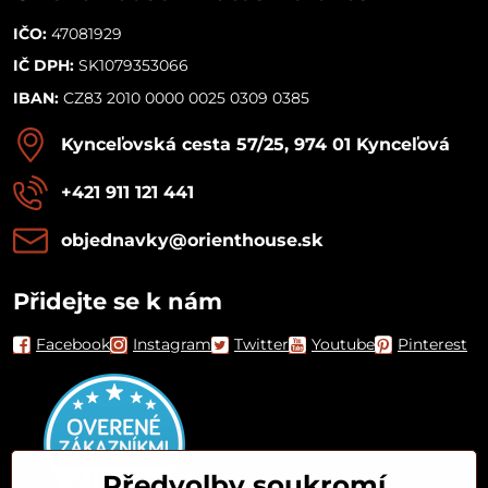
IČO:
47081929
IČ DPH:
SK1079353066
IBAN:
CZ83 2010 0000 0025 0309 0385
Kynceľovská cesta 57/25, 974 01 Kynceľová
+421 911 121 441
objednavky​@orienthouse​.sk
Přidejte se k nám
Facebook
Instagram
Twitter
Youtube
Pinterest
Předvolby soukromí