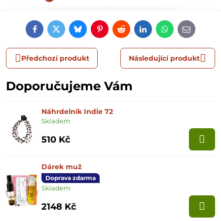
Facebook
Twitter
Bluesky
Pinterest
Reddit
LinkedIn
WhatsApp
E-
mail
Předchozí produkt
Následující produkt
Doporučujeme Vám
Náhrdelník Indie 72
Skladem
510 Kč
Dárek muž
Doprava zdarma
Skladem
2148 Kč