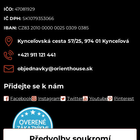
IČO:
47081929
IČ DPH:
SK1079353066
IBAN:
CZ83 2010 0000 0025 0309 0385
Kynceľovská cesta 57/25, 974 01 Kynceľová
+421 911 121 441
objednavky​@orienthouse​.sk
Přidejte se k nám
Facebook
Instagram
Twitter
Youtube
Pinterest
Předvolby soukromí