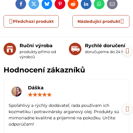
Facebook
Twitter
Bluesky
Pinterest
Reddit
LinkedIn
WhatsApp
E-
mail
Předchozí produkt
Následující produkt
Ruční výroba
Rychlé doručení
produkty přímo od
doručujeme do 24 hodin
výrobců
Hodnocení zákazníků
Dáška
Hodnocení:
5
/
Spoľahlivý a rýchly dodávateľ, rada používam ich
5
kozmetiku i potravinársky arganový olej. Produkty sú
mimoriadne kvalitné a príjemné na pokožku. Určite
odporúčam!