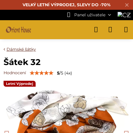
✕
VELKÝ LETNÍ VÝPRODEJ, SLEVY DO -70%
Panel uživatele
Dámské šátky
Šátek 32
Hodnocení
5
/
5
(
4
x)
Letní Výprodej