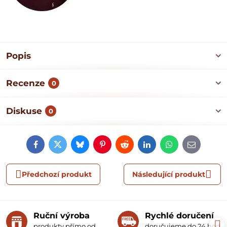
Popis
Recenze
0
Diskuse
0
Facebook
Twitter
Bluesky
Pinterest
Reddit
LinkedIn
WhatsApp
E-
mail
Předchozí produkt
Následující produkt
Ruční výroba
Rychlé doručení
produkty přímo od
doručujeme do 24 hodin