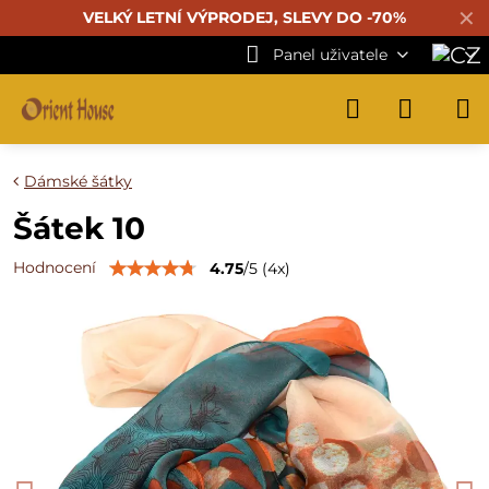
✕
VELKÝ LETNÍ VÝPRODEJ, SLEVY DO -70%
Panel uživatele
Dámské šátky
Šátek 10
Hodnocení
4.75
/
5
(
4
x)