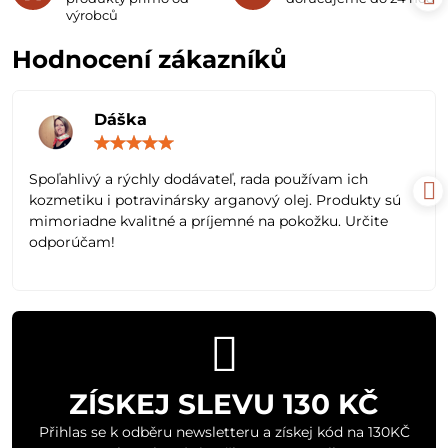
výrobců
Hodnocení zákazníků
Dáška
Hodnocení:
5
/
Spoľahlivý a rýchly dodávateľ, rada používam ich
5
kozmetiku i potravinársky arganový olej. Produkty sú
mimoriadne kvalitné a príjemné na pokožku. Určite
odporúčam!
ZÍSKEJ SLEVU 130 KČ
Přihlas se k odběru newsletteru a získej kód na 130KČ