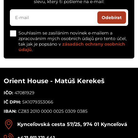
slevu, který ti pošleme na e-mail:
Odebírat
Souhlasím se zasíláním novinek e-mailem a
zpracováním mých osobních údajů pro tento účel,
tak jak je popsáno v
zásadách ochrany osobních
údajů
.
Orient House - Matúš Kerekeš
IČO:
47081929
IČ DPH:
SK1079353066
IBAN:
CZ83 2010 0000 0025 0309 0385
Kynceľovská cesta 57/25, 974 01 Kynceľová
+421 911 121 441