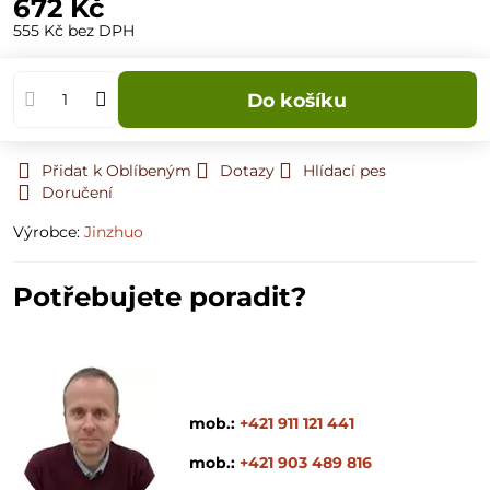
672 Kč
555 Kč
bez DPH
Do košíku
Přidat k Oblíbeným
Dotazy
Hlídací pes
Doručení
Výrobce:
Jinzhuo
Potřebujete poradit?
mob.:
+421 911 121 441
mob.:
+421 903 489 816