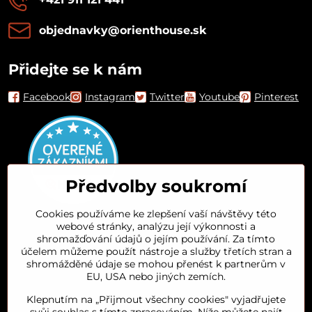
objednavky​@orienthouse​.sk
Přidejte se k nám
Facebook
Instagram
Twitter
Youtube
Pinterest
Předvolby soukromí
Cookies používáme ke zlepšení vaší návštěvy této
webové stránky, analýzu její výkonnosti a
Orient House
shromažďování údajů o jejím používání. Za tímto
účelem můžeme použít nástroje a služby třetích stran a
shromážděné údaje se mohou přenést k partnerům v
Arganový olej
EU, USA nebo jiných zemích.
Klepnutím na „Přijmout všechny cookies" vyjadřujete
Oblíbené kategorie