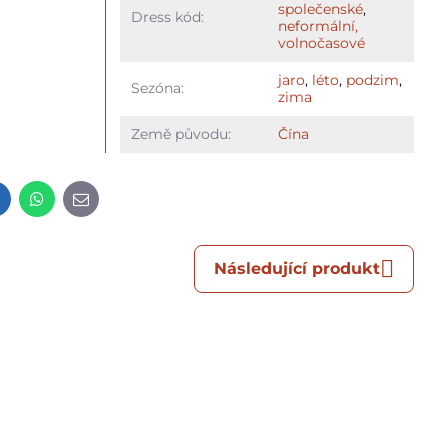
společenské
,
Dress kód:
neformální,
volnočasové
jaro
,
léto
,
podzim
,
Sezóna:
zima
Země původu:
Čína
t
LinkedIn
WhatsApp
E-
mail
Následující produkt