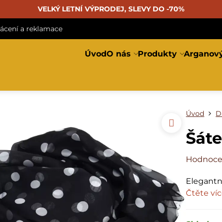
VELKÝ LETNÍ VÝPRODEJ, SLEVY DO -70%
rácení a reklamace
Úvod
O nás
Produkty
Arganový
Úvod
D
Šáte
Hodnoce
Elegantn
Čtěte ví