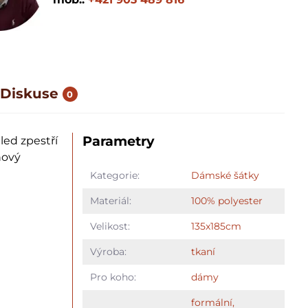
Diskuse
0
Parametry
led zpestří
nový
Kategorie:
Dámské šátky
Materiál:
100% polyester
Velikost:
135x185cm
Výroba:
tkaní
Pro koho:
dámy
formální,