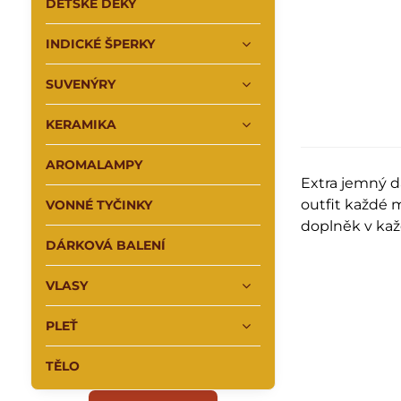
DĚTSKÉ DEKY
INDICKÉ ŠPERKY
SUVENÝRY
KERAMIKA
AROMALAMPY
Extra jemný d
outfit každé 
VONNÉ TYČINKY
doplněk v ka
DÁRKOVÁ BALENÍ
VLASY
PLEŤ
TĚLO