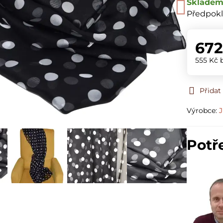
Sklade
Předpokl
672
555 Kč
Přidat
Výrobce:
J
Potř