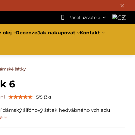
✕
Panel uživatele
 olej
Recenze
Jak nakupovat
Kontakt
ámské šátky
k 6
ní
5
/
5
(
3
x)
í dámský šifónový šátek hedvábného vzhledu
ce