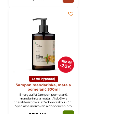
320 Kč
20%
Letní Výprodej
Šampon mandarinka, máta a
pomeranč 300ml
Energizující šampon pomeranč,
mandarinka a máta, tři složky s
charakteristickou středomořskou vůní.
Speciálně indikován a doporučen pro
mastné vlasy.