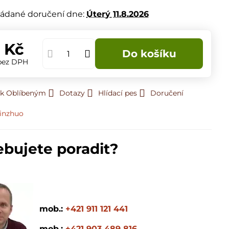
m
ádané doručení dne:
Úterý
11.8.2026
 Kč
Do košíku
bez DPH
 k Oblíbeným
Dotazy
Hlídací pes
Doručení
inzhuo
ebujete poradit?
mob.:
+421 911 121 441
mob.:
+421 903 489 816