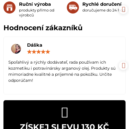
Ruční výroba
Rychlé doručení
produkty přímo od
doručujeme do 24 hodin
výrobců
Hodnocení zákazníků
Dáška
Hodnocení:
5
/
Spoľahlivý a rýchly dodávateľ, rada používam ich
5
kozmetiku i potravinársky arganový olej. Produkty sú
mimoriadne kvalitné a príjemné na pokožku. Určite
odporúčam!
ZÍSKEJ SLEVU 130 KČ