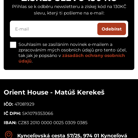
Přihlas se k odběru newsletteru a získej kód na 130KČ
slevu, který ti pošleme na e-mail:
Odebírat
Souhlasím se zasíláním novinek e-mailem a
zpracováním mých osobních údajů pro tento účel,
tak jak je popsáno v
zásadách ochrany osobních
údajů
.
Orient House - Matúš Kerekeš
IČO:
47081929
IČ DPH:
SK1079353066
IBAN:
CZ83 2010 0000 0025 0309 0385
Kynceľovská cesta 57/25, 974 01 Kynceľová