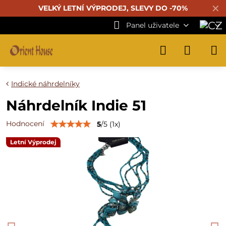
✕
VELKÝ LETNÍ VÝPRODEJ, SLEVY DO -70%
Panel uživatele
Indické náhrdelníky
Náhrdelník Indie 51
Hodnocení
5
/
5
(
1
x)
Letní Výprodej