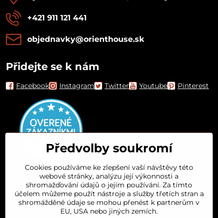
+421 911 121 441
objednavky​@orienthouse​.sk
Přidejte se k nám
Facebook
Instagram
Twitter
Youtube
Pinterest
Předvolby soukromí
Cookies používáme ke zlepšení vaší návštěvy této
webové stránky, analýzu její výkonnosti a
Orient House
shromažďování údajů o jejím používání. Za tímto
účelem můžeme použít nástroje a služby třetích stran a
shromážděné údaje se mohou přenést k partnerům v
Arganový olej
EU, USA nebo jiných zemích.