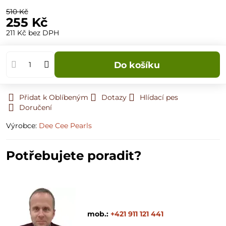
510 Kč
255 Kč
211 Kč
bez DPH
Do košíku
Přidat k Oblíbeným
Dotazy
Hlídací pes
Doručení
Výrobce:
Dee Cee Pearls
Potřebujete poradit?
mob.:
+421 911 121 441