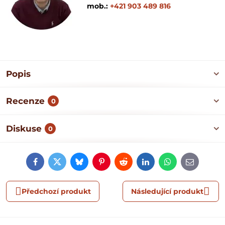
mob.:
+421 903 489 816
Popis
Recenze
0
Diskuse
0
Facebook
Twitter
Bluesky
Pinterest
Reddit
LinkedIn
WhatsApp
E-
mail
Předchozí produkt
Následující produkt