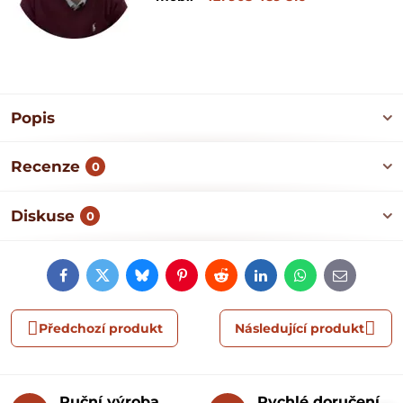
Popis
Recenze
0
Diskuse
0
Facebook
Twitter
Bluesky
Pinterest
Reddit
LinkedIn
WhatsApp
E-
mail
Předchozí produkt
Následující produkt
Ruční výroba
Rychlé doručení