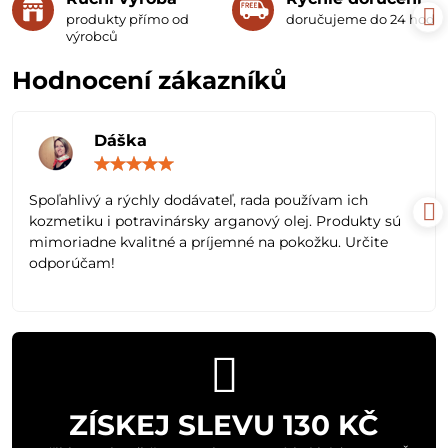
produkty přímo od
doručujeme do 24 hodin
výrobců
Hodnocení zákazníků
Dáška
Hodnocení:
5
/
Spoľahlivý a rýchly dodávateľ, rada používam ich
5
kozmetiku i potravinársky arganový olej. Produkty sú
mimoriadne kvalitné a príjemné na pokožku. Určite
odporúčam!
ZÍSKEJ SLEVU 130 KČ