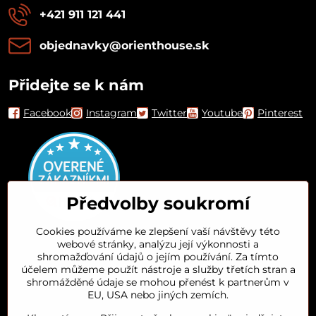
+421 911 121 441
objednavky​@orienthouse​.sk
Přidejte se k nám
Facebook
Instagram
Twitter
Youtube
Pinterest
Předvolby soukromí
Cookies používáme ke zlepšení vaší návštěvy této
webové stránky, analýzu její výkonnosti a
Orient House
shromažďování údajů o jejím používání. Za tímto
účelem můžeme použít nástroje a služby třetích stran a
shromážděné údaje se mohou přenést k partnerům v
Arganový olej
EU, USA nebo jiných zemích.