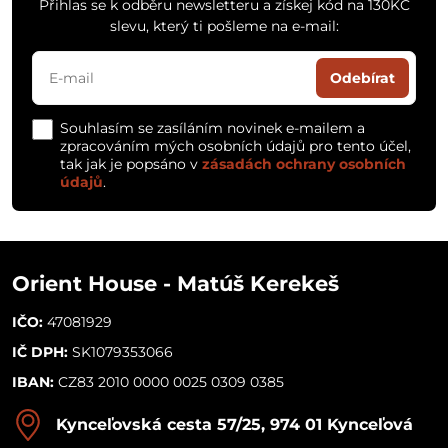
Přihlas se k odběru newsletteru a získej kód na 130KČ
slevu, který ti pošleme na e-mail:
Odebírat
Souhlasím se zasíláním novinek e-mailem a
zpracováním mých osobních údajů pro tento účel,
tak jak je popsáno v
zásadách ochrany osobních
údajů
.
Orient House - Matúš Kerekeš
IČO:
47081929
IČ DPH:
SK1079353066
IBAN:
CZ83 2010 0000 0025 0309 0385
Kynceľovská cesta 57/25, 974 01 Kynceľová