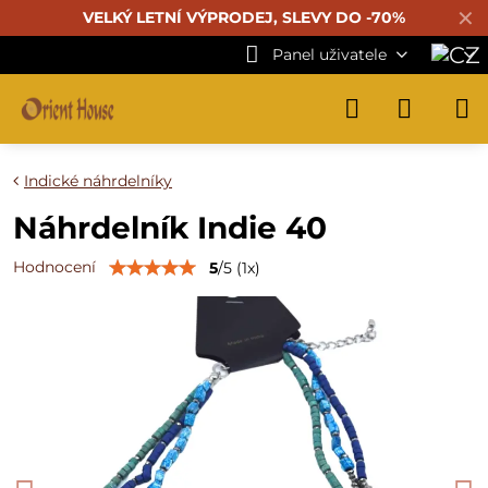
✕
VELKÝ LETNÍ VÝPRODEJ, SLEVY DO -70%
Panel uživatele
Indické náhrdelníky
Náhrdelník Indie 40
Hodnocení
5
/
5
(
1
x)