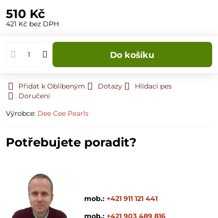
510 Kč
421 Kč
bez DPH
Do košíku
Přidat k Oblíbeným
Dotazy
Hlídací pes
Doručení
Výrobce:
Dee Cee Pearls
Potřebujete poradit?
mob.:
+421 911 121 441
mob.:
+421 903 489 816