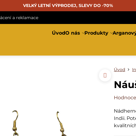
VELKÝ LETNÍ VÝPRODEJ, SLEVY DO -70%
rácení a reklamace
Úvod
O nás
Produkty
Arganový
Úvod
I
Náuš
Hodnoce
Nádherné
Indii. P
kvalitníc