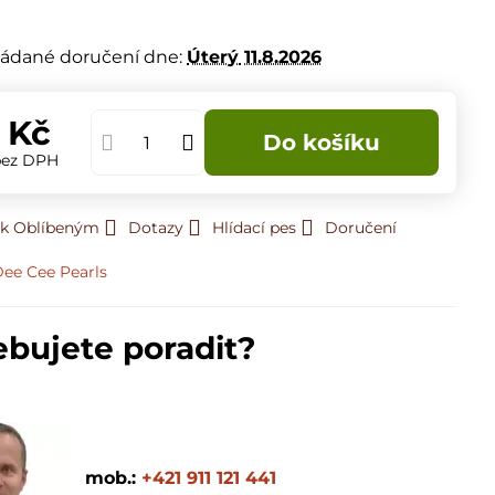
m
ádané doručení dne:
Úterý
11.8.2026
 Kč
Do košíku
bez DPH
 k Oblíbeným
Dotazy
Hlídací pes
Doručení
ee Cee Pearls
ebujete poradit?
mob.:
+421 911 121 441