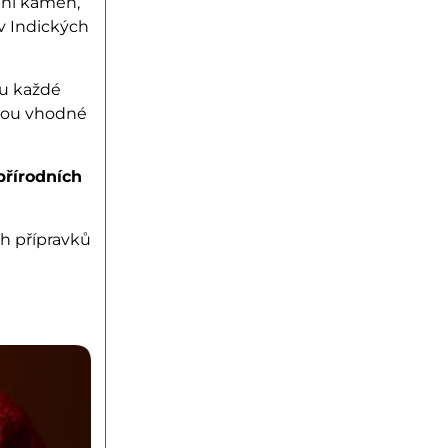
dní kámen,
v Indických
su každé
jsou vhodné
přírodních
h přípravků