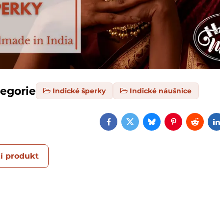
tegorie
Indické šperky
Indické náušnice
Facebook
Twitter
Bluesky
Pinterest
Reddi
í produkt