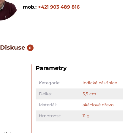
mob.:
+421 903 489 816
Diskuse
0
Parametry
Kategorie:
Indické náušnice
Délka:
5,5 cm
Materiál:
akáciové dřevo
Hmotnost:
11 g