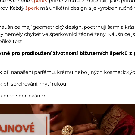
čně vyrobené
šperky
přímo z Indie z materiálů jako příro
 kov. Každý
šperk
má unikátní design a je vyroben ručně 
ušnice mají geometrický design, podtrhují šarm a krá
by neměly chybět ve šperkovnici žádné ženy. Náušnice 
říležitost.
tné pro prodloužení životnosti bižuterních šperků z 
rk při nanášení parfému, krému nebo jiných kosmetickýc
k při sprchování, mytí rukou
rk před sportováním