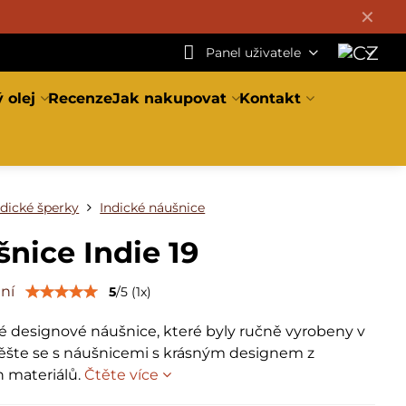
✕
Panel uživatele
 olej
Recenze
Jak nakupovat
Kontakt
ndické šperky
Indické náušnice
nice Indie 19
ní
5
/
5
(
1
x)
 designové náušnice, které byly ručně vyrobeny v
otěšte se s náušnicemi s krásným designem z
h materiálů.
Čtěte více