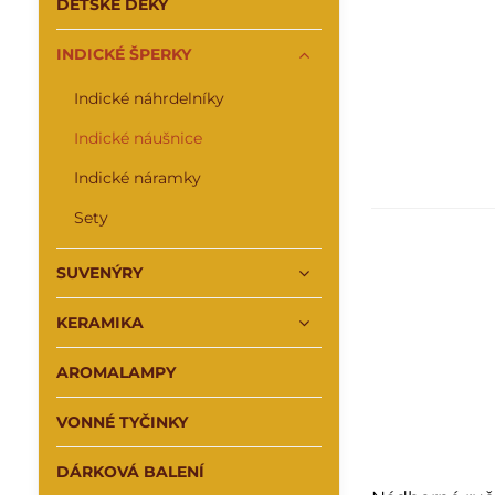
DĚTSKÉ DEKY
INDICKÉ ŠPERKY
Indické náhrdelníky
Indické náušnice
Indické náramky
Sety
SUVENÝRY
KERAMIKA
AROMALAMPY
VONNÉ TYČINKY
DÁRKOVÁ BALENÍ