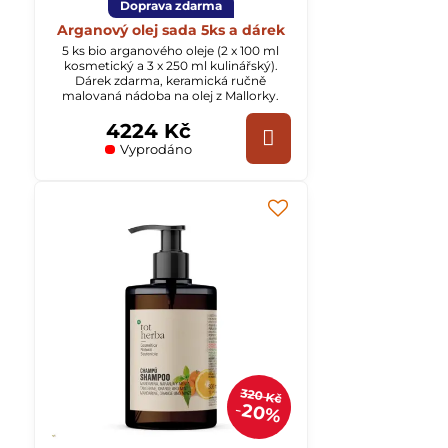
Doprava zdarma
Arganový olej sada 5ks a dárek
5 ks bio arganového oleje (2 x 100 ml
kosmetický a 3 x 250 ml kulinářský).
Dárek zdarma, keramická ručně
malovaná nádoba na olej z Mallorky.
4224 Kč
Vyprodáno
320 Kč
20%