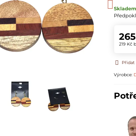
Sklade
Předpokl
265
219 Kč
Přidat
Výrobce:
D
Potř