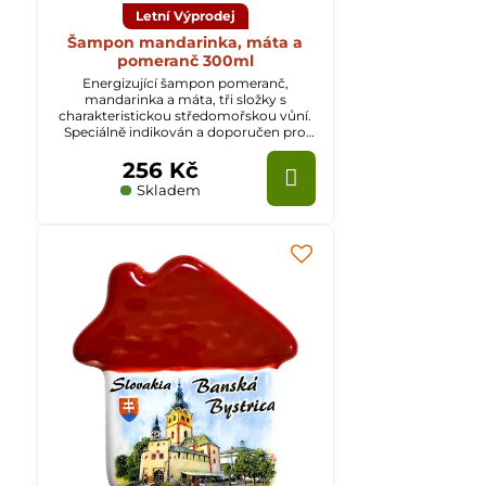
Letní Výprodej
Šampon mandarinka, máta a
pomeranč 300ml
Energizující šampon pomeranč,
mandarinka a máta, tři složky s
charakteristickou středomořskou vůní.
Speciálně indikován a doporučen pro
mastné vlasy.
256 Kč
Skladem