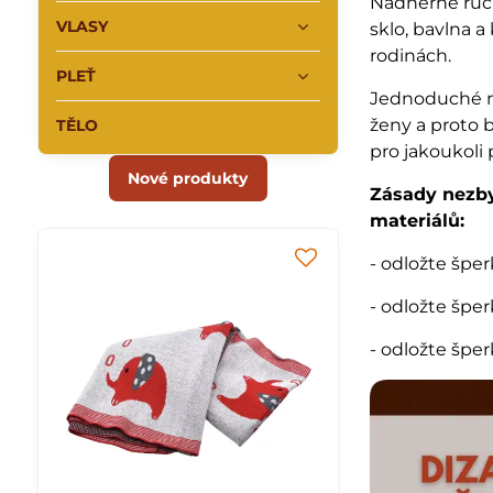
Nádherné ru
VLASY
sklo, bavlna a
rodinách.
PLEŤ
Jednoduché ná
ženy a proto 
TĚLO
pro jakoukoli p
Nové produkty
Zásady nezby
materiálů:
- odložte špe
- odložte šper
- odložte špe