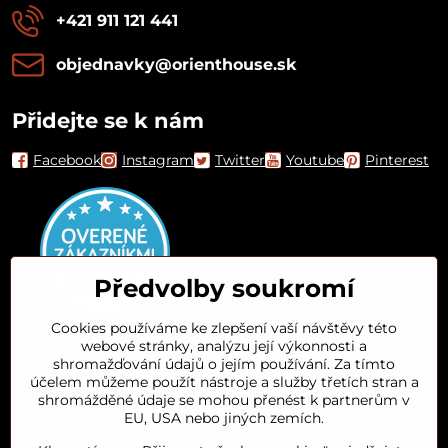
+421 911 121 441
objednavky​@orienthouse​.sk
Přidejte se k nám
Facebook
Instagram
Twitter
Youtube
Pinterest
Předvolby soukromí
Cookies používáme ke zlepšení vaší návštěvy této
webové stránky, analýzu její výkonnosti a
Orient House
shromažďování údajů o jejím používání. Za tímto
účelem můžeme použít nástroje a služby třetích stran a
shromážděné údaje se mohou přenést k partnerům v
Arganový olej
EU, USA nebo jiných zemích.