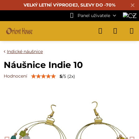
✕
VELKÝ LETNÍ VÝPRODEJ, SLEVY DO -70%
Panel uživatele
Indické náušnice
Náušnice Indie 10
Hodnocení
5
/
5
(
2
x)