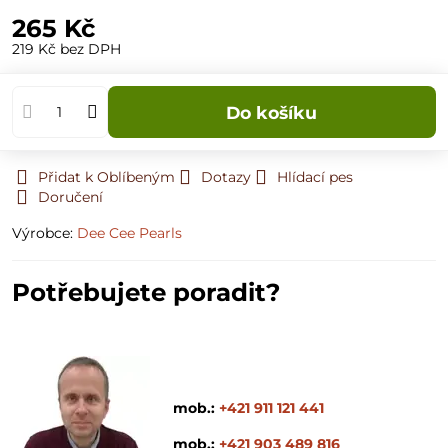
265 Kč
219 Kč
bez DPH
Do košíku
Přidat k Oblíbeným
Dotazy
Hlídací pes
Doručení
Výrobce:
Dee Cee Pearls
Potřebujete poradit?
mob.:
+421 911 121 441
mob.:
+421 903 489 816