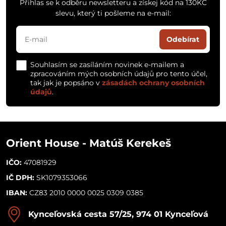
Přihlas se k odběru newsletteru a získej kód na 130KČ
slevu, který ti pošleme na e-mail:
Odebírat
Souhlasím se zasíláním novinek e-mailem a
zpracováním mých osobních údajů pro tento účel,
tak jak je popsáno v
zásadách ochrany osobních
údajů
.
Orient House - Matúš Kerekeš
IČO:
47081929
IČ DPH:
SK1079353066
IBAN:
CZ83 2010 0000 0025 0309 0385
Kynceľovská cesta 57/25, 974 01 Kynceľová