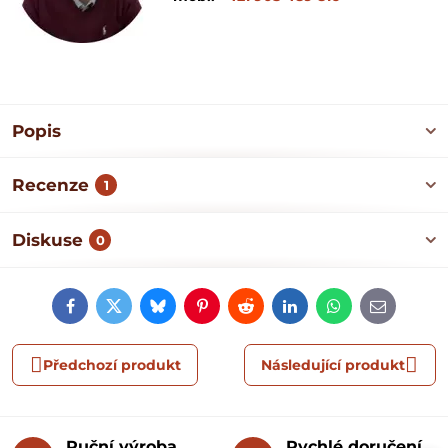
Popis
Recenze
1
Diskuse
0
Facebook
Twitter
Bluesky
Pinterest
Reddit
LinkedIn
WhatsApp
E-
mail
Předchozí produkt
Následující produkt
Ruční výroba
Rychlé doručení