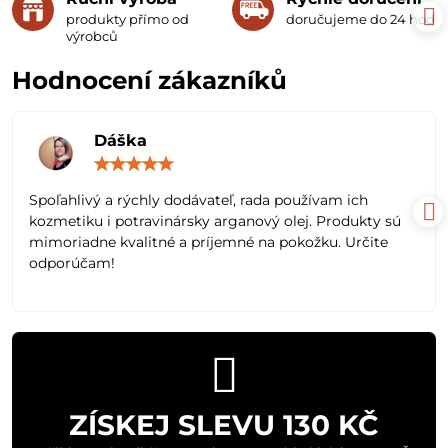
produkty přímo od
doručujeme do 24 hodin
výrobců
Hodnocení zákazníků
Dáška
Hodnocení:
5
/
Spoľahlivý a rýchly dodávateľ, rada používam ich
5
kozmetiku i potravinársky arganový olej. Produkty sú
mimoriadne kvalitné a príjemné na pokožku. Určite
odporúčam!
ZÍSKEJ SLEVU 130 KČ