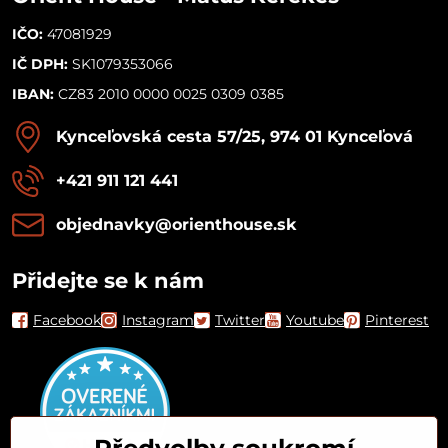
IČO:
47081929
IČ DPH:
SK1079353066
IBAN:
CZ83 2010 0000 0025 0309 0385
Kynceľovská cesta 57/25, 974 01 Kynceľová
+421 911 121 441
objednavky​@orienthouse​.sk
Přidejte se k nám
Facebook
Instagram
Twitter
Youtube
Pinterest