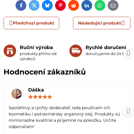
Facebook
Twitter
Bluesky
Pinterest
Reddit
LinkedIn
WhatsApp
E-
mail
Předchozí produkt
Následující produkt
Ruční výroba
Rychlé doručení
produkty přímo od
doručujeme do 24 hodin
výrobců
Hodnocení zákazníků
Dáška
Hodnocení:
5
/
Spoľahlivý a rýchly dodávateľ, rada používam ich
5
kozmetiku i potravinársky arganový olej. Produkty sú
mimoriadne kvalitné a príjemné na pokožku. Určite
odporúčam!