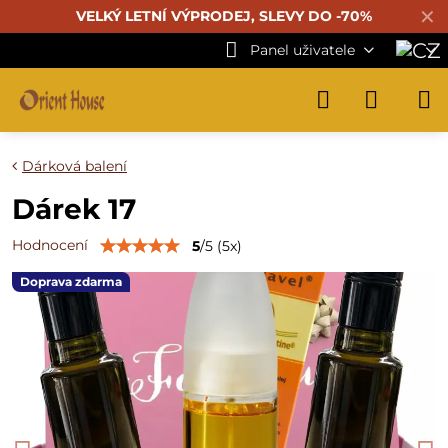
✕
VELKÝ LETNÍ VÝPRODEJ, SLEVY DO -70%
Panel uživatele
Dárková balení
Dárek 17
Hodnocení
5
/
5
(
5
x)
Doprava zdarma