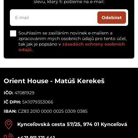
slevu, který ti pošleme na e-mail:
Odebírat
Souhlasím se zasíláním novinek e-mailem a
zpracováním mých osobních údajů pro tento účel,
tak jak je popsáno v
zásadách ochrany osobních
údajů
.
Orient House - Matúš Kerekeš
IČO:
47081929
IČ DPH:
SK1079353066
IBAN:
CZ83 2010 0000 0025 0309 0385
Kynceľovská cesta 57/25, 974 01 Kynceľová
+421 911 121 441