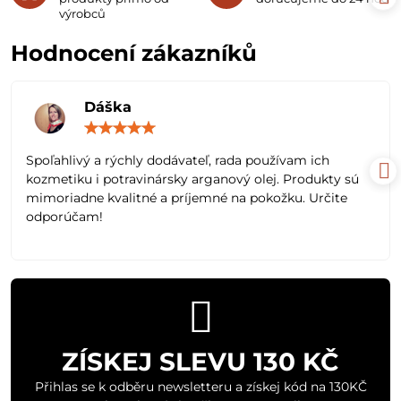
výrobců
Hodnocení zákazníků
Dáška
Hodnocení:
5
/
Spoľahlivý a rýchly dodávateľ, rada používam ich
5
kozmetiku i potravinársky arganový olej. Produkty sú
mimoriadne kvalitné a príjemné na pokožku. Určite
odporúčam!
ZÍSKEJ SLEVU 130 KČ
Přihlas se k odběru newsletteru a získej kód na 130KČ