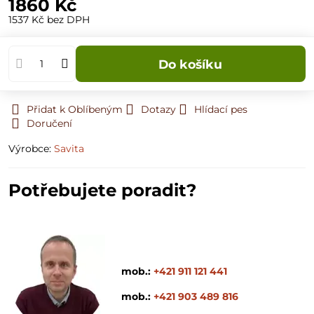
1860 Kč
1537 Kč
bez DPH
Do košíku
Přidat k Oblíbeným
Dotazy
Hlídací pes
Doručení
Výrobce:
Savita
Potřebujete poradit?
mob.:
+421 911 121 441
mob.:
+421 903 489 816