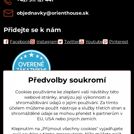
objednavky​@orienthouse​.sk
Přidejte se k nám
Facebook
Instagram
Twitter
Youtube
Pinterest
Předvolby soukromí
Cookies používáme ke zlepšení vaší návštěvy této
webové stránky, analýzu její výkonnosti a
Orient House
shromažďování údajů o jejím používání. Za tímto
účelem můžeme použít nástroje a služby třetích stran a
shromážděné údaje se mohou přenést k partnerům v
Arganový olej
EU, USA nebo jiných zemích.
Klepnutím na „Přijmout všechny cookies" vyjadřujete
Oblíbené kategorie