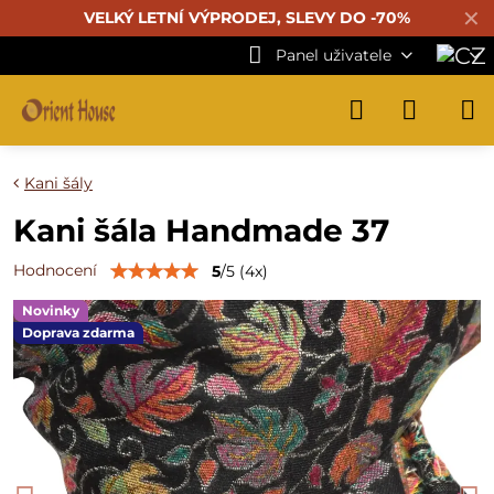
✕
VELKÝ LETNÍ VÝPRODEJ, SLEVY DO -70%
Panel uživatele
Kani šály
Kani šála Handmade 37
Hodnocení
5
/
5
(
4
x)
Novinky
Doprava zdarma