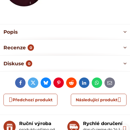
Popis
Recenze
0
Diskuse
0
Facebook
Twitter
Bluesky
Pinterest
Reddit
LinkedIn
WhatsApp
E-
mail
Předchozí produkt
Následující produkt
Ruční výroba
Rychlé doručení
produkty přímo od
doručujeme do 24 hodin