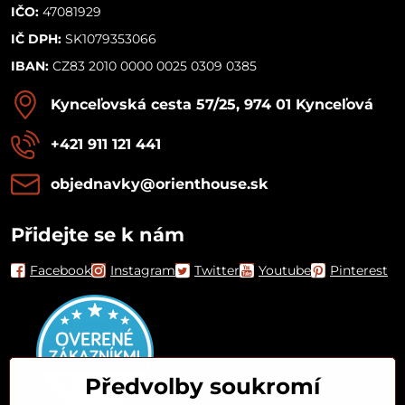
IČO:
47081929
IČ DPH:
SK1079353066
IBAN:
CZ83 2010 0000 0025 0309 0385
Kynceľovská cesta 57/25, 974 01 Kynceľová
+421 911 121 441
objednavky​@orienthouse​.sk
Přidejte se k nám
Facebook
Instagram
Twitter
Youtube
Pinterest
Předvolby soukromí