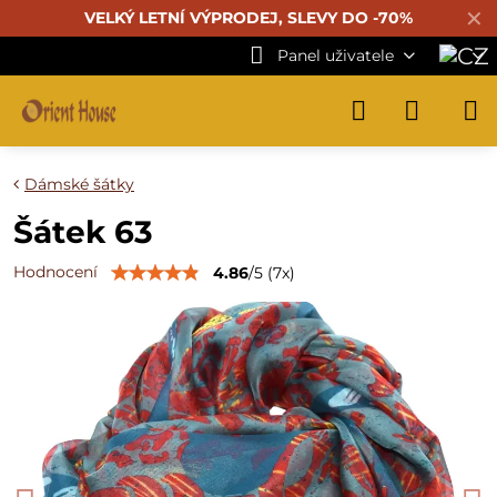
✕
VELKÝ LETNÍ VÝPRODEJ, SLEVY DO -70%
Panel uživatele
Dámské šátky
Šátek 63
Hodnocení
4.86
/
5
(
7
x)