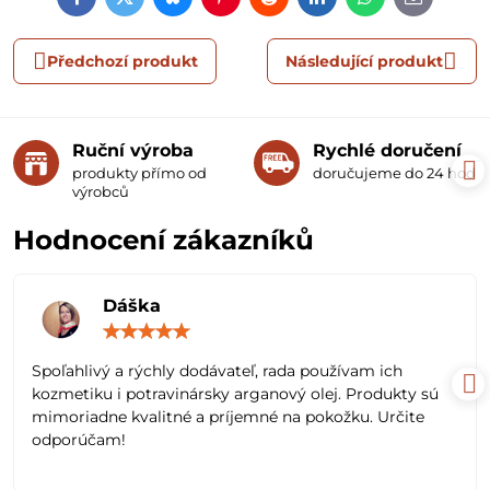
Facebook
Twitter
Bluesky
Pinterest
Reddit
LinkedIn
WhatsApp
E-
mail
Předchozí produkt
Následující produkt
Ruční výroba
Rychlé doručení
produkty přímo od
doručujeme do 24 hodin
výrobců
Hodnocení zákazníků
Dáška
Hodnocení:
5
/
Spoľahlivý a rýchly dodávateľ, rada používam ich
5
kozmetiku i potravinársky arganový olej. Produkty sú
mimoriadne kvalitné a príjemné na pokožku. Určite
odporúčam!