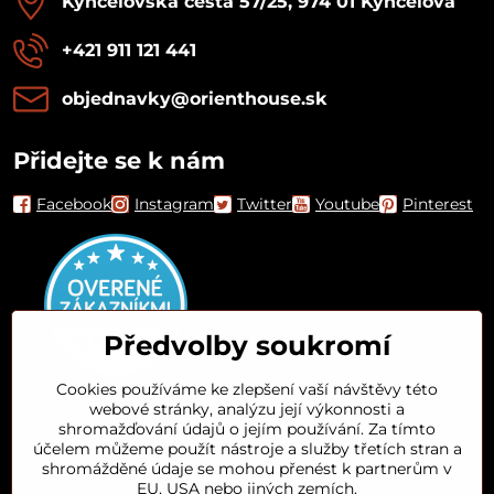
Kynceľovská cesta 57/25, 974 01 Kynceľová
+421 911 121 441
objednavky​@orienthouse​.sk
Přidejte se k nám
Facebook
Instagram
Twitter
Youtube
Pinterest
Předvolby soukromí
Cookies používáme ke zlepšení vaší návštěvy této
webové stránky, analýzu její výkonnosti a
Orient House
shromažďování údajů o jejím používání. Za tímto
účelem můžeme použít nástroje a služby třetích stran a
shromážděné údaje se mohou přenést k partnerům v
Arganový olej
EU, USA nebo jiných zemích.