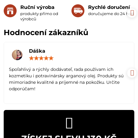
Ruční výroba
Rychlé doručení
produkty přímo od
doručujeme do 24 hodin
výrobců
Hodnocení zákazníků
Dáška
Hodnocení:
5
/
Spoľahlivý a rýchly dodávateľ, rada používam ich
5
kozmetiku i potravinársky arganový olej. Produkty sú
mimoriadne kvalitné a príjemné na pokožku. Určite
odporúčam!