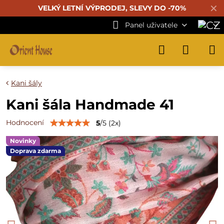
✕
VELKÝ LETNÍ VÝPRODEJ, SLEVY DO -70%
Panel uživatele
Kani šály
Kani šála Handmade 41
Hodnocení
5
/
5
(
2
x)
Novinky
Doprava zdarma