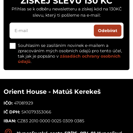
ZÍSKEJ SLEVU 130 KČ
Přihlas se k odběru newsletteru a získej kód na 130KČ
slevu, který ti pošleme na e-mail:
Odebírat
Souhlasím se zasíláním novinek e-mailem a
zpracováním mých osobních údajů pro tento účel,
tak jak je popsáno v
zásadách ochrany osobních
údajů
.
Orient House - Matúš Kerekeš
IČO:
47081929
IČ DPH:
SK1079353066
IBAN:
CZ83 2010 0000 0025 0309 0385