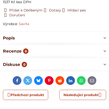
1537 Kč
bez DPH
Přidat k Oblíbeným
Dotazy
Hlídací pes
Doručení
Výrobce:
Savita
Popis
Recenze
0
Diskuse
0
Facebook
Twitter
Bluesky
Pinterest
Reddit
LinkedIn
WhatsApp
E-
mail
Předchozí produkt
Následující produkt