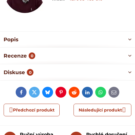
Popis
Recenze
0
Diskuse
0
Facebook
Twitter
Bluesky
Pinterest
Reddit
LinkedIn
WhatsApp
E-
mail
Předchozí produkt
Následující produkt
Ruční výroba
Rychlé doručení