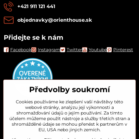
+421 911 121 441
objednavky​@orienthouse​.sk
Přidejte se k nám
Facebook
Instagram
Twitter
Youtube
Pinterest
Předvolby soukromí
Cookies používáme ke zlepšení vaší návštěvy této
webové stránky, analýzu její výkonnosti a
Orient House
shromažďování údajů o jejím používání. Za tímto
účelem můžeme použít nástroje a služby třetích stran a
shromážděné údaje se mohou přenést k partnerům v
Arganový olej
EU, USA nebo jiných zemích.