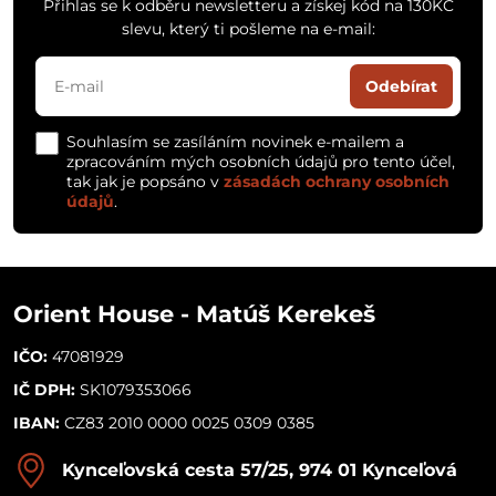
Přihlas se k odběru newsletteru a získej kód na 130KČ
slevu, který ti pošleme na e-mail:
Odebírat
Souhlasím se zasíláním novinek e-mailem a
zpracováním mých osobních údajů pro tento účel,
tak jak je popsáno v
zásadách ochrany osobních
údajů
.
Orient House - Matúš Kerekeš
IČO:
47081929
IČ DPH:
SK1079353066
IBAN:
CZ83 2010 0000 0025 0309 0385
Kynceľovská cesta 57/25, 974 01 Kynceľová