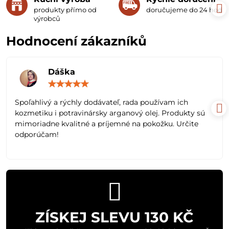
produkty přímo od
doručujeme do 24 hodin
výrobců
Hodnocení zákazníků
Dáška
Hodnocení:
5
/
Spoľahlivý a rýchly dodávateľ, rada používam ich
5
kozmetiku i potravinársky arganový olej. Produkty sú
mimoriadne kvalitné a príjemné na pokožku. Určite
odporúčam!
ZÍSKEJ SLEVU 130 KČ