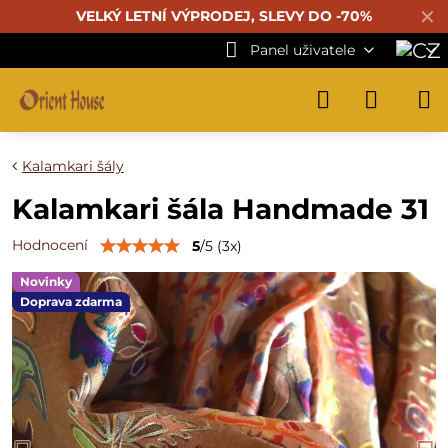
✕
VELKÝ LETNÍ VÝPRODEJ, SLEVY DO -70%
Panel uživatele
Kalamkari šály
Kalamkari šála Handmade 31
Hodnocení
5
/
5
(
3
x)
Novinky
Doprava zdarma