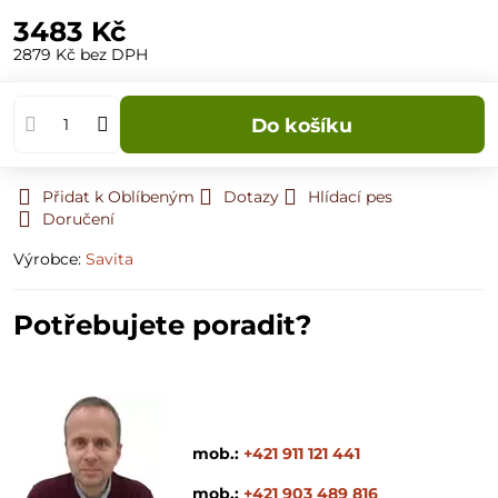
3483 Kč
2879 Kč
bez DPH
Do košíku
Přidat k Oblíbeným
Dotazy
Hlídací pes
Doručení
Výrobce:
Savita
Potřebujete poradit?
mob.:
+421 911 121 441
mob.:
+421 903 489 816