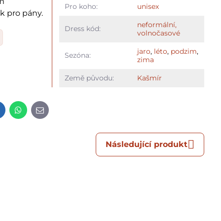
em
Pro koho:
unisex
k pro pány.
neformální,
Dress kód:
volnočasové
jaro
,
léto
,
podzim
,
Sezóna:
zima
Země původu:
Kašmír
t
LinkedIn
WhatsApp
E-
mail
Následující produkt