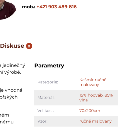
mob.:
+421 903 489 816
Diskuse
0
Parametry
e jedinečný
í výrobě.
Kašmír ručně
Kategorie:
malovany
je vhodná
15% hodváb
,
85%
mořských
Materiál:
vlna
Velikost:
70x200cm
dném
Vzor:
ručně malovaný
ernému