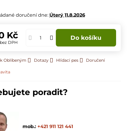
m
ádané doručení dne:
Úterý
11.8.2026
0 Kč
Do košíku
bez DPH
 k Oblíbeným
Dotazy
Hlídací pes
Doručení
avita
ebujete poradit?
mob.:
+421 911 121 441