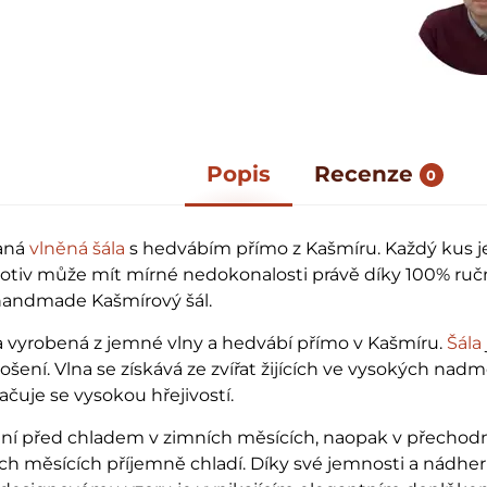
Popis
Recenze
0
aná
vlněná šála
s hedvábím přímo z Kašmíru. Každý kus j
tiv může mít mírné nedokonalosti právě díky 100% ručn
 handmade Kašmírový šál.
la vyrobená z jemné vlny a hedvábí přímo v Kašmíru.
Šála
ošení. Vlna se získává ze zvířat žijících ve vysokých nad
čuje se vysokou hřejivostí.
rání před chladem v zimních měsících, naopak v přecho
ích měsících příjemně chladí. Díky své jemnosti a nádh