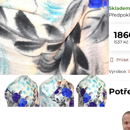
Sklade
Předpokl
186
1537 Kč
Přidat
Výrobce:
S
Potř