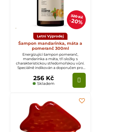
320 Kč
20%
Letní Výprodej
Šampon mandarinka, máta a
pomeranč 300ml
Energizující šampon pomeranč,
mandarinka a máta, tři složky s
charakteristickou středomořskou vůní.
Speciálně indikován a doporučen pro
mastné vlasy.
256 Kč
Skladem