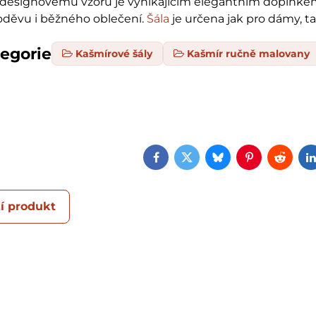
esignovému vzoru je vynikajícím elegantním doplňk
oděvu i běžného oblečení.
Šála
je určena jak pro dámy, ta
tegorie
Kašmírové šály
Kašmír ručně malovany
Facebook
Twitter
Bluesky
Pinterest
Reddi
í produkt