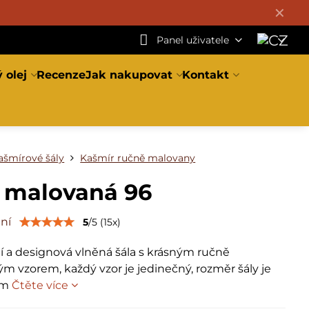
✕
Panel uživatele
 olej
Recenze
Jak nakupovat
Kontakt
ašmírové šály
Kašmír ručně malovany
a malovaná 96
ní
5
/
5
(
15
x)
í a designová vlněná šála s krásným ručně
m vzorem, každý vzor je jedinečný, rozměr šály je
cm
Čtěte více