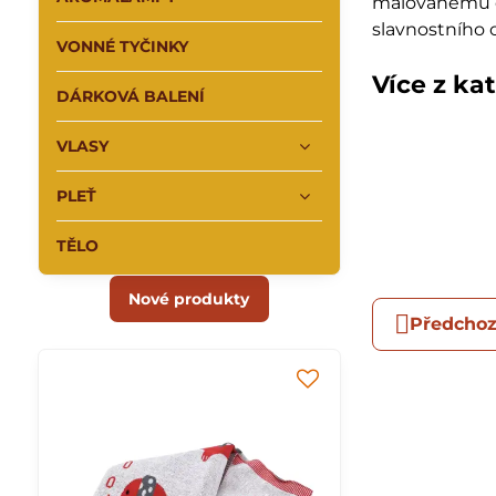
malovanému d
slavnostního 
VONNÉ TYČINKY
Více z ka
DÁRKOVÁ BALENÍ
VLASY
PLEŤ
TĚLO
Nové produkty
Předchoz