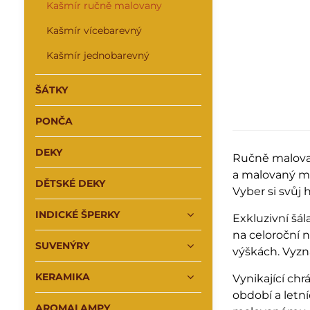
Kašmír ručně malovany
Kašmír vícebarevný
Kašmír jednobarevný
ŠÁTKY
PONČA
DEKY
Ručně malov
a malovaný mo
DĚTSKÉ DEKY
Vyber si svůj
INDICKÉ ŠPERKY
Exkluzivní šá
na celoroční n
SUVENÝRY
výškách. Vyzna
KERAMIKA
Vynikající ch
období a letn
AROMALAMPY