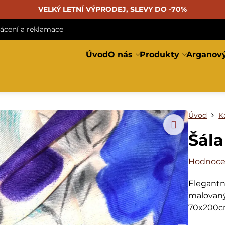
VELKÝ LETNÍ VÝPRODEJ, SLEVY DO -70%
rácení a reklamace
Úvod
O nás
Produkty
Arganový
Úvod
K
Šál
Hodnoce
Elegantn
malovaný
70x200