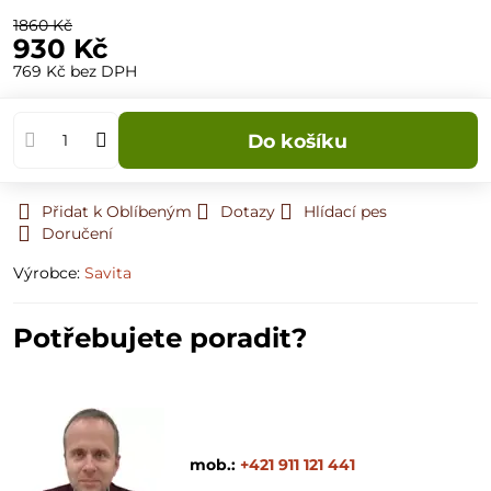
1860 Kč
930 Kč
769 Kč
bez DPH
Do košíku
Přidat k Oblíbeným
Dotazy
Hlídací pes
Doručení
Výrobce:
Savita
Potřebujete poradit?
mob.:
+421 911 121 441