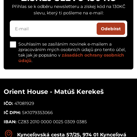
Přihlas se k odběru newsletteru a získej kód na 130KČ
slevu, který ti pošleme na e-mail:
Odebírat
Souhlasím se zasíláním novinek e-mailem a
zpracováním mých osobních údajů pro tento účel,
tak jak je popsáno v
zásadách ochrany osobních
údajů
.
Orient House - Matúš Kerekeš
IČO:
47081929
IČ DPH:
SK1079353066
IBAN:
CZ83 2010 0000 0025 0309 0385
Kynceľovská cesta 57/25, 974 01 Kynceľová