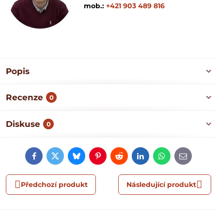
mob.:
+421 903 489 816
Popis
Recenze
0
Diskuse
0
Facebook
Twitter
Bluesky
Pinterest
Reddit
LinkedIn
WhatsApp
E-
mail
Předchozí produkt
Následující produkt