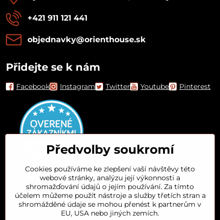
+421 911 121 441
objednavky​@orienthouse​.sk
Přidejte se k nám
Facebook
Instagram
Twitter
Youtube
Pinterest
Předvolby soukromí
Cookies používáme ke zlepšení vaší návštěvy této
webové stránky, analýzu její výkonnosti a
Orient House
shromažďování údajů o jejím používání. Za tímto
účelem můžeme použít nástroje a služby třetích stran a
shromážděné údaje se mohou přenést k partnerům v
Arganový olej
EU, USA nebo jiných zemích.