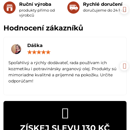
Ruční výroba
Rychlé doručení
produkty přímo od
doručujeme do 24 hodin
výrobců
Hodnocení zákazníků
Dáška
Hodnocení:
5
/
Spoľahlivý a rýchly dodávateľ, rada používam ich
5
kozmetiku i potravinársky arganový olej. Produkty sú
mimoriadne kvalitné a príjemné na pokožku. Určite
odporúčam!
ZÍSKEJ SLEVU 130 KČ