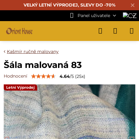
✕
VELKÝ LETNÍ VÝPRODEJ, SLEVY DO -70%
Panel uživatele
Kašmír ručně malovany
Šála malovaná 83
Hodnocení
4.64
/
5
(
25
x)
Letní Výprodej