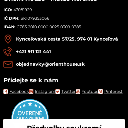
IČO:
47081929
IČ DPH:
SK1079353066
IBAN:
CZ83 2010 0000 0025 0309 0385
Kynceľovská cesta 57/25, 974 01 Kynceľová
+421 911 121 441
objednavky​@orienthouse​.sk
Přidejte se k nám
Facebook
Instagram
Twitter
Youtube
Pinterest