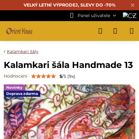
✕
VELKÝ LETNÍ VÝPRODEJ, SLEVY DO -70%
Panel uživatele
Kalamkari šály
Kalamkari šála Handmade 13
Hodnocení
5
/
5
(
9
x)
Novinky
Doprava zdarma