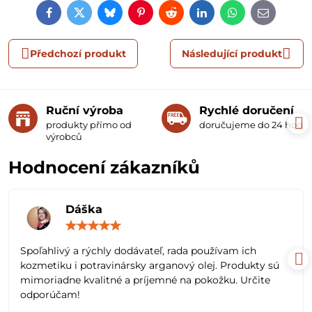
Facebook
Twitter
Bluesky
Pinterest
Reddit
LinkedIn
WhatsApp
E-
mail
Předchozí produkt
Následující produkt
Ruční výroba
Rychlé doručení
produkty přímo od
doručujeme do 24 hodin
výrobců
Hodnocení zákazníků
Dáška
Hodnocení:
5
/
Spoľahlivý a rýchly dodávateľ, rada používam ich
5
kozmetiku i potravinársky arganový olej. Produkty sú
mimoriadne kvalitné a príjemné na pokožku. Určite
odporúčam!