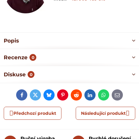
Popis
Recenze
0
Diskuse
0
Facebook
Twitter
Bluesky
Pinterest
Reddit
LinkedIn
WhatsApp
E-
mail
Předchozí produkt
Následující produkt
Ruční výroba
Rychlé doručení