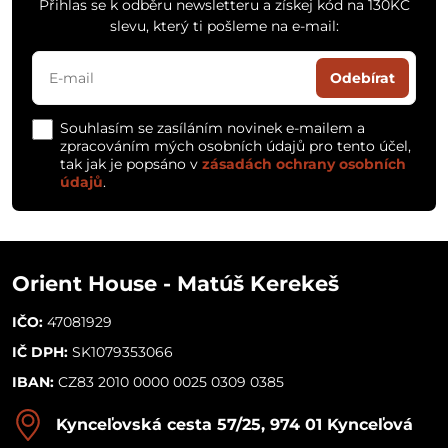
Přihlas se k odběru newsletteru a získej kód na 130KČ
slevu, který ti pošleme na e-mail:
Odebírat
Souhlasím se zasíláním novinek e-mailem a
zpracováním mých osobních údajů pro tento účel,
tak jak je popsáno v
zásadách ochrany osobních
údajů
.
Orient House - Matúš Kerekeš
IČO:
47081929
IČ DPH:
SK1079353066
IBAN:
CZ83 2010 0000 0025 0309 0385
Kynceľovská cesta 57/25, 974 01 Kynceľová