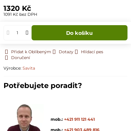
1320 Kč
1091 Kč
bez DPH
Do košíku
Přidat k Oblíbeným
Dotazy
Hlídací pes
Doručení
Výrobce:
Savita
Potřebujete poradit?
mob.:
+421 911 121 441
mob.:
+421 903 489 816