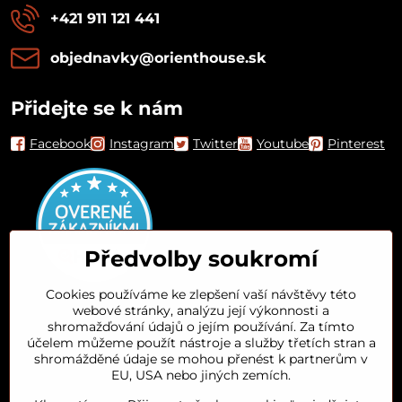
+421 911 121 441
objednavky​@orienthouse​.sk
Přidejte se k nám
Facebook
Instagram
Twitter
Youtube
Pinterest
Předvolby soukromí
Cookies používáme ke zlepšení vaší návštěvy této
webové stránky, analýzu její výkonnosti a
Orient House
shromažďování údajů o jejím používání. Za tímto
účelem můžeme použít nástroje a služby třetích stran a
shromážděné údaje se mohou přenést k partnerům v
Arganový olej
EU, USA nebo jiných zemích.