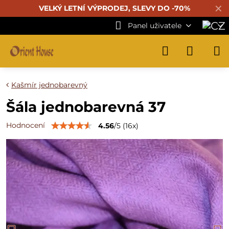
✕
VELKÝ LETNÍ VÝPRODEJ, SLEVY DO -70%
Panel uživatele
Kašmír jednobarevný
Šála jednobarevná 37
Hodnocení
4.56
/
5
(
16
x)