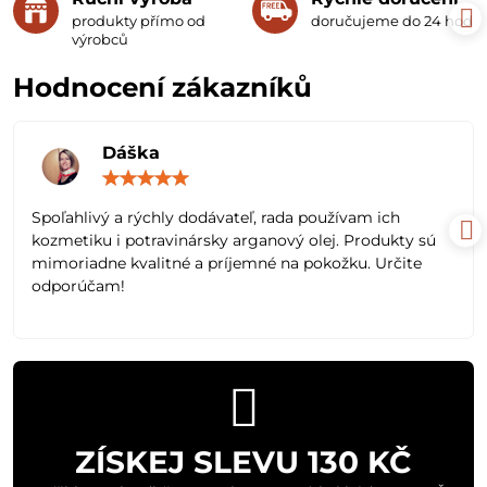
produkty přímo od
doručujeme do 24 hodin
výrobců
Hodnocení zákazníků
Dáška
Hodnocení:
5
/
Spoľahlivý a rýchly dodávateľ, rada používam ich
5
kozmetiku i potravinársky arganový olej. Produkty sú
mimoriadne kvalitné a príjemné na pokožku. Určite
odporúčam!
ZÍSKEJ SLEVU 130 KČ