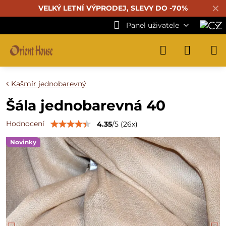
✕
VELKÝ LETNÍ VÝPRODEJ, SLEVY DO -70%
Panel uživatele
Kašmír jednobarevný
Šála jednobarevná 40
Hodnocení
4.35
/
5
(
26
x)
Novinky