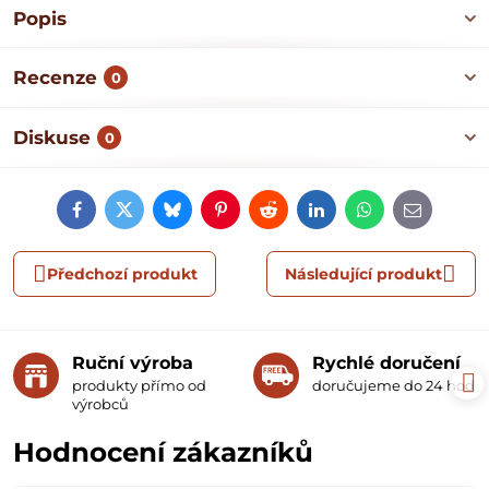
Popis
Recenze
0
Diskuse
0
Facebook
Twitter
Bluesky
Pinterest
Reddit
LinkedIn
WhatsApp
E-
mail
Předchozí produkt
Následující produkt
Ruční výroba
Rychlé doručení
produkty přímo od
doručujeme do 24 hodin
výrobců
Hodnocení zákazníků