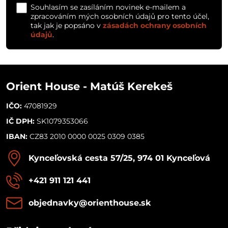
Souhlasím se zasíláním novinek e-mailem a
zpracováním mých osobních údajů pro tento účel,
tak jak je popsáno v
zásadách ochrany osobních
údajů
.
Orient House - Matúš Kerekeš
IČO:
47081929
IČ DPH:
SK1079353066
IBAN:
CZ83 2010 0000 0025 0309 0385
Kynceľovská cesta 57/25, 974 01 Kynceľová
+421 911 121 441
objednavky​@orienthouse​.sk