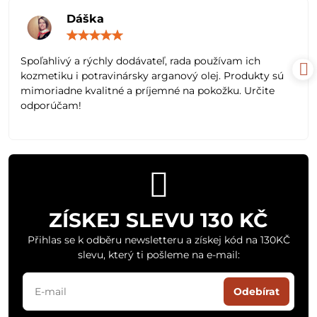
Dáška
Hodnocení:
5
/
Spoľahlivý a rýchly dodávateľ, rada používam ich
5
kozmetiku i potravinársky arganový olej. Produkty sú
mimoriadne kvalitné a príjemné na pokožku. Určite
odporúčam!
ZÍSKEJ SLEVU 130 KČ
Přihlas se k odběru newsletteru a získej kód na 130KČ
slevu, který ti pošleme na e-mail:
Odebírat