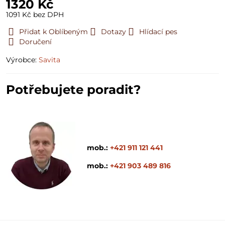
1320 Kč
1091 Kč
bez DPH
Přidat k Oblíbeným
Dotazy
Hlídací pes
Doručení
Výrobce:
Savita
Potřebujete poradit?
mob.:
+421 911 121 441
mob.:
+421 903 489 816