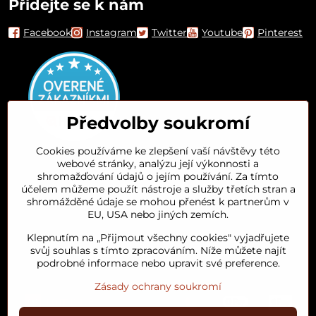
Přidejte se k nám
Facebook
Instagram
Twitter
Youtube
Pinterest
Předvolby soukromí
Cookies používáme ke zlepšení vaší návštěvy této
webové stránky, analýzu její výkonnosti a
Orient House
shromažďování údajů o jejím používání. Za tímto
účelem můžeme použít nástroje a služby třetích stran a
shromážděné údaje se mohou přenést k partnerům v
Arganový olej
EU, USA nebo jiných zemích.
Klepnutím na „Přijmout všechny cookies" vyjadřujete
Oblíbené kategorie
svůj souhlas s tímto zpracováním. Níže můžete najít
podrobné informace nebo upravit své preference.
Zásady ochrany soukromí