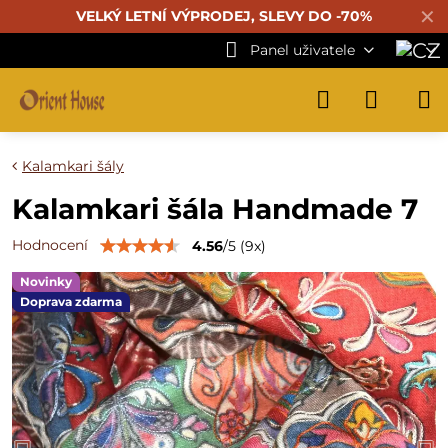
✕
VELKÝ LETNÍ VÝPRODEJ, SLEVY DO -70%
Panel uživatele
Kalamkari šály
Kalamkari šála Handmade 7
Hodnocení
4.56
/
5
(
9
x)
Novinky
Doprava zdarma