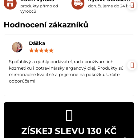
produkty přímo od
doručujeme do 24 hodin
výrobců
Hodnocení zákazníků
Dáška
Hodnocení:
5
/
Spoľahlivý a rýchly dodávateľ, rada používam ich
5
kozmetiku i potravinársky arganový olej. Produkty sú
mimoriadne kvalitné a príjemné na pokožku. Určite
odporúčam!
ZÍSKEJ SLEVU 130 KČ