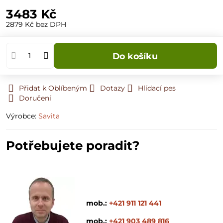
3483 Kč
2879 Kč
bez DPH
Do košíku
Přidat k Oblíbeným
Dotazy
Hlídací pes
Doručení
Výrobce:
Savita
Potřebujete poradit?
mob.:
+421 911 121 441
mob.:
+421 903 489 816