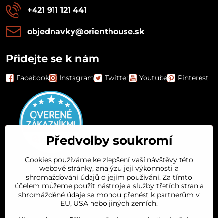
+421 911 121 441
objednavky​@orienthouse​.sk
Přidejte se k nám
Facebook
Instagram
Twitter
Youtube
Pinterest
Předvolby soukromí
Cookies používáme ke zlepšení vaší návštěvy této
webové stránky, analýzu její výkonnosti a
Orient House
shromažďování údajů o jejím používání. Za tímto
účelem můžeme použít nástroje a služby třetích stran a
shromážděné údaje se mohou přenést k partnerům v
Arganový olej
EU, USA nebo jiných zemích.