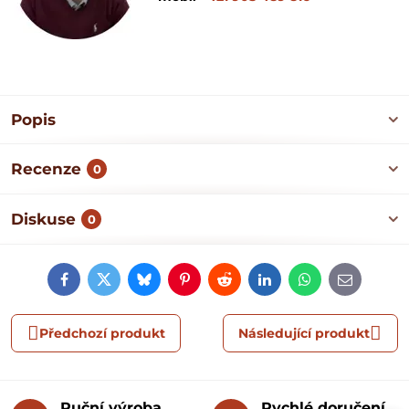
Popis
Recenze
0
Diskuse
0
Facebook
Twitter
Bluesky
Pinterest
Reddit
LinkedIn
WhatsApp
E-
mail
Předchozí produkt
Následující produkt
Ruční výroba
Rychlé doručení