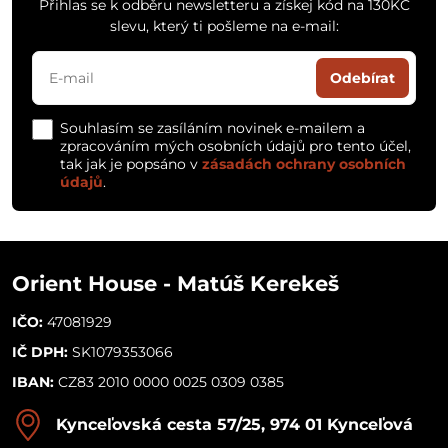
Přihlas se k odběru newsletteru a získej kód na 130KČ
slevu, který ti pošleme na e-mail:
Odebírat
Souhlasím se zasíláním novinek e-mailem a
zpracováním mých osobních údajů pro tento účel,
tak jak je popsáno v
zásadách ochrany osobních
údajů
.
Orient House - Matúš Kerekeš
IČO:
47081929
IČ DPH:
SK1079353066
IBAN:
CZ83 2010 0000 0025 0309 0385
Kynceľovská cesta 57/25, 974 01 Kynceľová