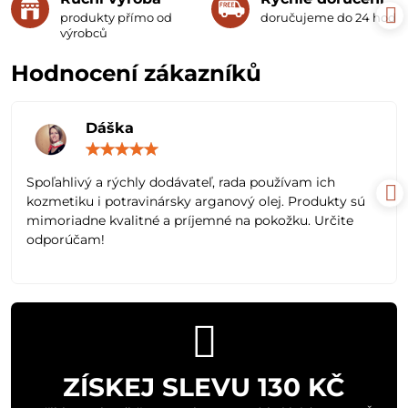
produkty přímo od
doručujeme do 24 hodin
výrobců
Hodnocení zákazníků
Dáška
Hodnocení:
5
/
Spoľahlivý a rýchly dodávateľ, rada používam ich
5
kozmetiku i potravinársky arganový olej. Produkty sú
mimoriadne kvalitné a príjemné na pokožku. Určite
odporúčam!
ZÍSKEJ SLEVU 130 KČ