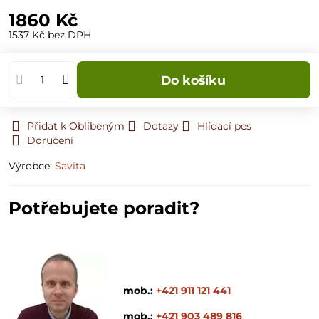
1860 Kč
1537 Kč
bez DPH
Do košíku
Přidat k Oblíbeným
Dotazy
Hlídací pes
Doručení
Výrobce:
Savita
Potřebujete poradit?
mob.:
+421 911 121 441
mob.:
+421 903 489 816