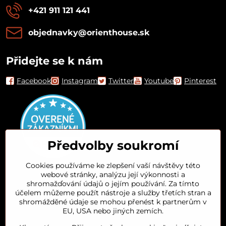
+421 911 121 441
objednavky​@orienthouse​.sk
Přidejte se k nám
Facebook
Instagram
Twitter
Youtube
Pinterest
Předvolby soukromí
Cookies používáme ke zlepšení vaší návštěvy této
webové stránky, analýzu její výkonnosti a
Orient House
shromažďování údajů o jejím používání. Za tímto
účelem můžeme použít nástroje a služby třetích stran a
shromážděné údaje se mohou přenést k partnerům v
Arganový olej
EU, USA nebo jiných zemích.