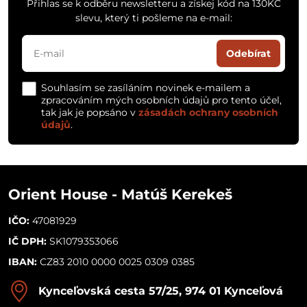
Přihlas se k odběru newsletteru a získej kód na 130KČ
slevu, který ti pošleme na e-mail:
Odebírat
Souhlasím se zasíláním novinek e-mailem a
zpracováním mých osobních údajů pro tento účel,
tak jak je popsáno v
zásadách ochrany osobních
údajů
.
Orient House - Matúš Kerekeš
IČO:
47081929
IČ DPH:
SK1079353066
IBAN:
CZ83 2010 0000 0025 0309 0385
Kynceľovská cesta 57/25, 974 01 Kynceľová