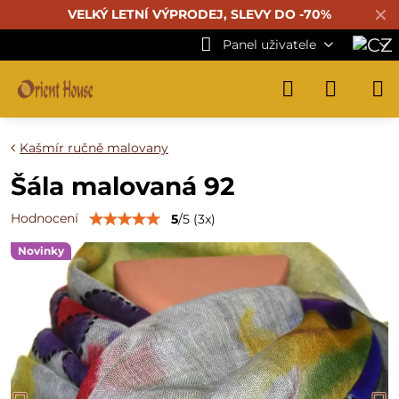
✕
VELKÝ LETNÍ VÝPRODEJ, SLEVY DO -70%
Panel uživatele
Kašmír ručně malovany
Šála malovaná 92
Hodnocení
5
/
5
(
3
x)
Novinky