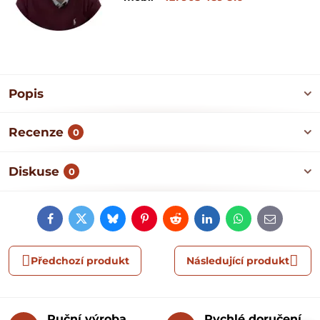
Popis
Recenze
0
Diskuse
0
Facebook
Twitter
Bluesky
Pinterest
Reddit
LinkedIn
WhatsApp
E-
mail
Předchozí produkt
Následující produkt
Ruční výroba
Rychlé doručení