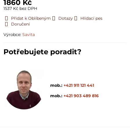
1860 Kč
1537 Kč
bez DPH
Přidat k Oblíbeným
Dotazy
Hlídací pes
Doručení
Výrobce:
Savita
Potřebujete poradit?
mob.:
+421 911 121 441
mob.:
+421 903 489 816