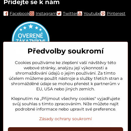
Přidejte se k nám
Facebook
Instagram
Twitter
Youtube
Pinterest
Předvolby soukromí
Cookies používáme ke zlepšení vaší návštěvy této
webové stránky, analýzu její výkonnosti a
Orient House
shromažďování údajů o jejím používání. Za tímto
účelem můžeme použít nástroje a služby třetích stran a
shromážděné údaje se mohou přenést k partnerům v
Arganový olej
EU, USA nebo jiných zemích.
Klepnutím na „Přijmout všechny cookies" vyjadřujete
Oblíbené kategorie
svůj souhlas s tímto zpracováním. Níže můžete najít
podrobné informace nebo upravit své preference.
Zásady ochrany soukromí