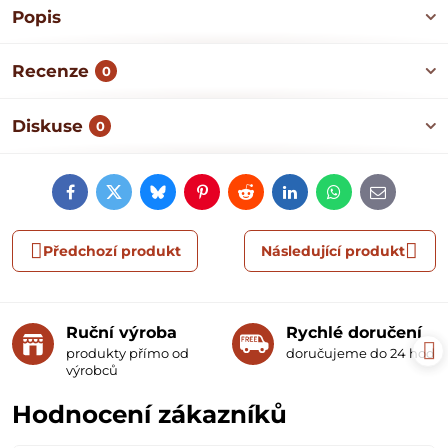
Popis
Recenze
0
Diskuse
0
Facebook
Twitter
Bluesky
Pinterest
Reddit
LinkedIn
WhatsApp
E-
mail
Předchozí produkt
Následující produkt
Ruční výroba
Rychlé doručení
produkty přímo od
doručujeme do 24 hodin
výrobců
Hodnocení zákazníků