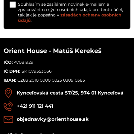
Souhlasím se zasíláním novinek e-mailem a
zpracováním mých osobních údajů pro tento účel,
tak jak je popsáno v
zásadách ochrany osobních
údajů
.
Orient House - Matúš Kerekeš
IČO:
47081929
IČ DPH:
SK1079353066
IBAN:
CZ83 2010 0000 0025 0309 0385
Kynceľovská cesta 57/25, 974 01 Kynceľová
+421 911 121 441
objednavky​@orienthouse​.sk