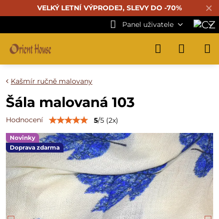
✕
VELKÝ LETNÍ VÝPRODEJ, SLEVY DO -70%
Panel uživatele
Kašmír ručně malovany
Šála malovaná 103
Hodnocení
5
/
5
(
2
x)
Novinky
Doprava zdarma