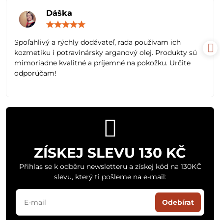
Dáška
Hodnocení:
5
/
Spoľahlivý a rýchly dodávateľ, rada používam ich
5
kozmetiku i potravinársky arganový olej. Produkty sú
mimoriadne kvalitné a príjemné na pokožku. Určite
odporúčam!
ZÍSKEJ SLEVU 130 KČ
Přihlas se k odběru newsletteru a získej kód na 130KČ
slevu, který ti pošleme na e-mail:
Odebírat