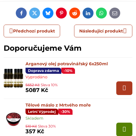
Facebook
Twitter
Bluesky
Pinterest
Reddit
LinkedIn
WhatsApp
E-
mail
Předchozí produkt
Následující produkt
Doporučujeme Vám
Arganový olej potravinářský 6x250ml
Doprava zdarma
-10%
Vyprodáno
5652 Kč
Sleva 10%
5087 Kč
Tělové máslo z Mrtvého moře
Letní Výprodej
-30%
Skladem
510 Kč
Sleva 30%
357 Kč