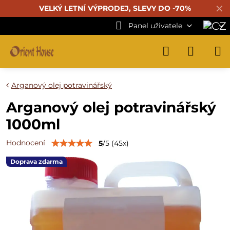
✕
VELKÝ LETNÍ VÝPRODEJ, SLEVY DO -70%
Panel uživatele
Arganový olej potravinářský
Arganový olej potravinářský
1000ml
Hodnocení
5
/
5
(
45
x)
Doprava zdarma