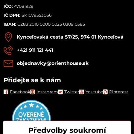
IČO:
47081929
IČ DPH:
SK1079353066
IBAN:
CZ83 2010 0000 0025 0309 0385
Kynceľovská cesta 57/25, 974 01 Kynceľová
+421 911 121 441
objednavky​@orienthouse​.sk
Přidejte se k nám
Facebook
Instagram
Twitter
Youtube
Pinterest
Předvolby soukromí