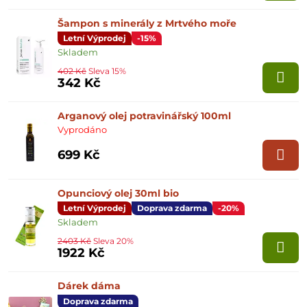
Šampon s minerály z Mrtvého moře
Letní Výprodej
-15%
Skladem
402 Kč
Sleva 15%
342 Kč
Arganový olej potravinářský 100ml
Vyprodáno
699 Kč
Opunciový olej 30ml bio
Letní Výprodej
Doprava zdarma
-20%
Skladem
2403 Kč
Sleva 20%
1922 Kč
Dárek dáma
Doprava zdarma