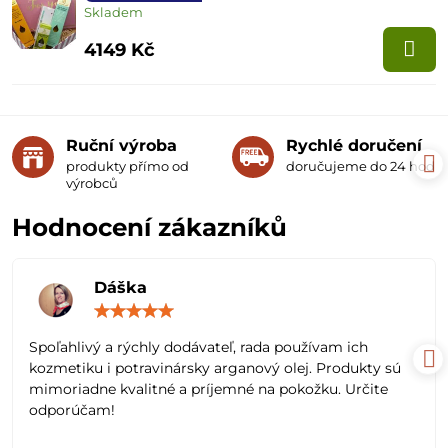
Skladem
4149 Kč
Ruční výroba
Rychlé doručení
produkty přímo od
doručujeme do 24 hodin
výrobců
Hodnocení zákazníků
Dáška
Hodnocení:
5
/
Spoľahlivý a rýchly dodávateľ, rada používam ich
5
kozmetiku i potravinársky arganový olej. Produkty sú
mimoriadne kvalitné a príjemné na pokožku. Určite
odporúčam!