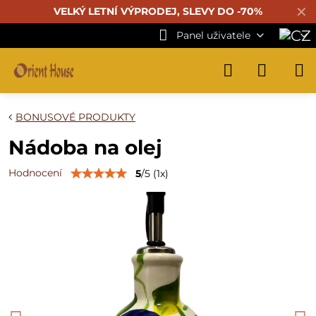
✕
VELKÝ LETNÍ VÝPRODEJ, SLEVY DO -70%
Panel uživatele
BONUSOVÉ PRODUKTY
Nádoba na olej
Hodnocení
5
/
5
(
1
x)