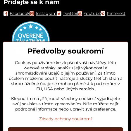
Přidejte se k nám
Facebook
Instagram
Twitter
Youtube
Pinterest
Předvolby soukromí
Cookies používáme ke zlepšení vaší návštěvy této
webové stránky, analýzu její výkonnosti a
Orient House
shromažďování údajů o jejím používání. Za tímto
účelem můžeme použít nástroje a služby třetích stran a
shromážděné údaje se mohou přenést k partnerům v
Arganový olej
EU, USA nebo jiných zemích.
Klepnutím na „Přijmout všechny cookies" vyjadřujete
Oblíbené kategorie
svůj souhlas s tímto zpracováním. Níže můžete najít
podrobné informace nebo upravit své preference.
Zásady ochrany soukromí