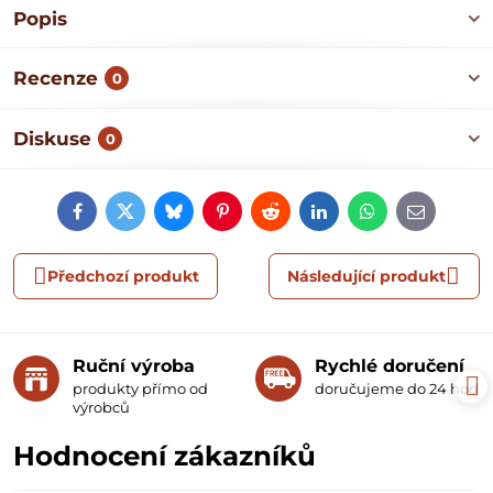
Popis
Recenze
0
Diskuse
0
Facebook
Twitter
Bluesky
Pinterest
Reddit
LinkedIn
WhatsApp
E-
mail
Předchozí produkt
Následující produkt
Ruční výroba
Rychlé doručení
produkty přímo od
doručujeme do 24 hodin
výrobců
Hodnocení zákazníků