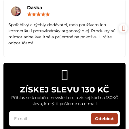
Dáška
Hodnocení:
5
/
Spoľahlivý a rýchly dodávateľ, rada používam ich
5
kozmetiku i potravinársky arganový olej. Produkty sú
mimoriadne kvalitné a príjemné na pokožku. Určite
odporúčam!
ZÍSKEJ SLEVU 130 KČ
Přihlas se k odběru newsletteru a získej kód na 130KČ
slevu, který ti pošleme na e-mail:
Odebírat