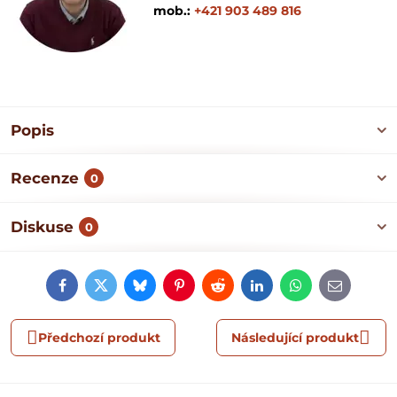
mob.:
+421 903 489 816
Popis
Recenze
0
Diskuse
0
Facebook
Twitter
Bluesky
Pinterest
Reddit
LinkedIn
WhatsApp
E-
mail
Předchozí produkt
Následující produkt