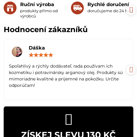
Ruční výroba
Rychlé doručení
produkty přímo od
doručujeme do 24 hodin
výrobců
Hodnocení zákazníků
Dáška
Hodnocení:
5
/
Spoľahlivý a rýchly dodávateľ, rada používam ich
5
kozmetiku i potravinársky arganový olej. Produkty sú
mimoriadne kvalitné a príjemné na pokožku. Určite
odporúčam!
ZÍSKEJ SLEVU 130 KČ