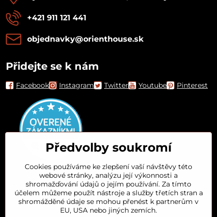
+421 911 121 441
objednavky​@orienthouse​.sk
Přidejte se k nám
Facebook
Instagram
Twitter
Youtube
Pinterest
Předvolby soukromí
Cookies používáme ke zlepšení vaší návštěvy této
webové stránky, analýzu její výkonnosti a
Orient House
shromažďování údajů o jejím používání. Za tímto
účelem můžeme použít nástroje a služby třetích stran a
shromážděné údaje se mohou přenést k partnerům v
Arganový olej
EU, USA nebo jiných zemích.