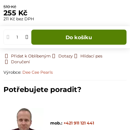
510 Kč
255 Kč
211 Kč
bez DPH
Do košíku
Přidat k Oblíbeným
Dotazy
Hlídací pes
Doručení
Výrobce:
Dee Cee Pearls
Potřebujete poradit?
mob.:
+421 911 121 441