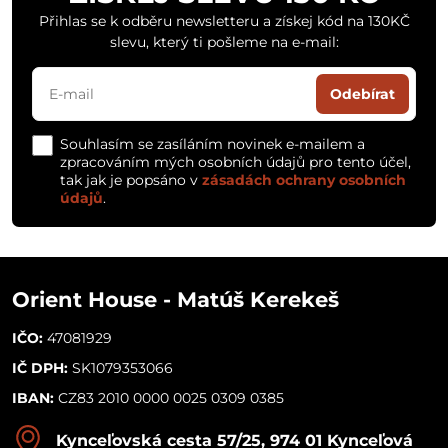
Přihlas se k odběru newsletteru a získej kód na 130KČ
slevu, který ti pošleme na e-mail:
Odebírat
Souhlasím se zasíláním novinek e-mailem a
zpracováním mých osobních údajů pro tento účel,
tak jak je popsáno v
zásadách ochrany osobních
údajů
.
Orient House - Matúš Kerekeš
IČO:
47081929
IČ DPH:
SK1079353066
IBAN:
CZ83 2010 0000 0025 0309 0385
Kynceľovská cesta 57/25, 974 01 Kynceľová