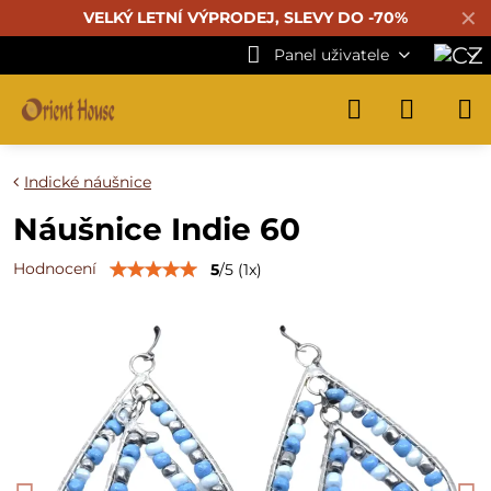
✕
VELKÝ LETNÍ VÝPRODEJ, SLEVY DO -70%
Panel uživatele
Indické náušnice
Náušnice Indie 60
Hodnocení
5
/
5
(
1
x)