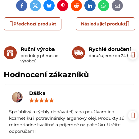
Facebook
Twitter
Bluesky
Pinterest
Reddit
LinkedIn
WhatsApp
E-
mail
Předchozí produkt
Následující produkt
Ruční výroba
Rychlé doručení
produkty přímo od
doručujeme do 24 hodin
výrobců
Hodnocení zákazníků
Dáška
Hodnocení:
5
/
Spoľahlivý a rýchly dodávateľ, rada používam ich
5
kozmetiku i potravinársky arganový olej. Produkty sú
mimoriadne kvalitné a príjemné na pokožku. Určite
odporúčam!