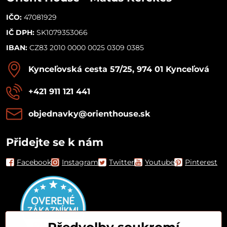
IČO:
47081929
IČ DPH:
SK1079353066
IBAN:
CZ83 2010 0000 0025 0309 0385
Kynceľovská cesta 57/25, 974 01 Kynceľová
+421 911 121 441
objednavky​@orienthouse​.sk
Přidejte se k nám
Facebook
Instagram
Twitter
Youtube
Pinterest