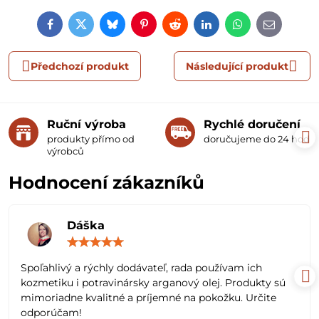
Facebook
Twitter
Bluesky
Pinterest
Reddit
LinkedIn
WhatsApp
E-
mail
Předchozí produkt
Následující produkt
Ruční výroba
Rychlé doručení
produkty přímo od
doručujeme do 24 hodin
výrobců
Hodnocení zákazníků
Dáška
Hodnocení:
5
/
Spoľahlivý a rýchly dodávateľ, rada používam ich
5
kozmetiku i potravinársky arganový olej. Produkty sú
mimoriadne kvalitné a príjemné na pokožku. Určite
odporúčam!