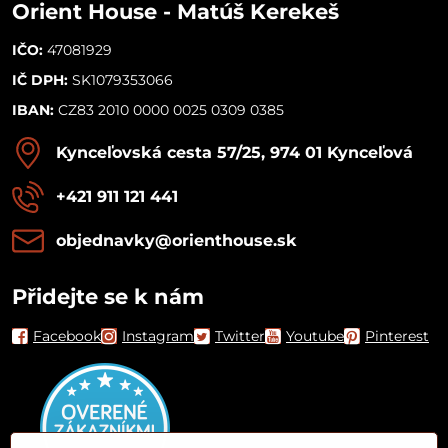
Orient House - Matúš Kerekeš
IČO:
47081929
IČ DPH:
SK1079353066
IBAN:
CZ83 2010 0000 0025 0309 0385
Kynceľovská cesta 57/25, 974 01 Kynceľová
+421 911 121 441
objednavky​@orienthouse​.sk
Přidejte se k nám
Facebook
Instagram
Twitter
Youtube
Pinterest