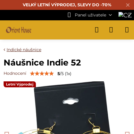
✕
VELKÝ LETNÍ VÝPRODEJ, SLEVY DO -70%
Panel uživatele
Indické náušnice
Náušnice Indie 52
Hodnocení
5
/
5
(
1
x)
Letní Výprodej